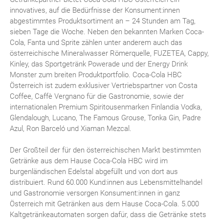
innovatives, auf die Bedürfnisse der Konsument:innen
abgestimmtes Produktsortiment an – 24 Stunden am Tag,
sieben Tage die Woche. Neben den bekannten Marken Coca-
Cola, Fanta und Sprite zählen unter anderem auch das
österreichische Mineralwasser Römerquelle, FUZETEA, Cappy,
Kinley, das Sportgetränk Powerade und der Energy Drink
Monster zum breiten Produktportfolio. Coca-Cola HBC
Österreich ist zudem exklusiver Vertriebspartner von Costa
Coffee, Caffè Vergnano für die Gastronomie, sowie der
internationalen Premium Spiritousenmarken Finlandia Vodka,
Glendalough, Lucano, The Famous Grouse, Tonka Gin, Padre
Azul, Ron Barceló und Xiaman Mezcal.
Der Großteil der für den österreichischen Markt bestimmten
Getränke aus dem Hause Coca-Cola HBC wird im
burgenländischen Edelstal abgefüllt und von dort aus
distribuiert. Rund 60.000 Kund:innen aus Lebensmittelhandel
und Gastronomie versorgen Konsument:innen in ganz
Österreich mit Getränken aus dem Hause Coca-Cola. 5.000
Kaltgetränkeautomaten sorgen dafür, dass die Getränke stets