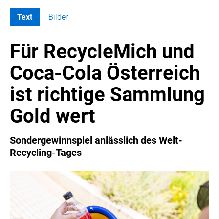
Text
Bilder
MELDUNGEN
Für RecycleMich und
COCA-COLA
Coca-Cola CUP
Coca-Cola Österreich
COCA-COLA HBC ÖSTERREICH
ist richtige Sammlung
RÖMERQUELLE
ÖSTERREICHISCHE SPORTHILFE
Gold wert
KESCH
BARFLY'S CLUB
Sondergewinnspiel anlässlich des Welt-
Recycling-Tages
SPORTS MEDIA AUSTRIA
CULINARIUS
RECYCLEMICH-INITIATIVE
VIER HOCH VIER
ALFIES