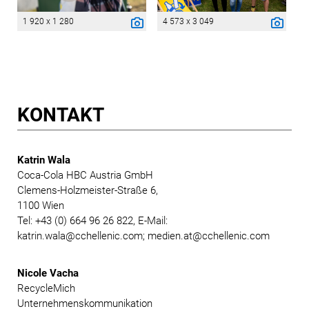
1 920 x 1 280
4 573 x 3 049
KONTAKT
Katrin Wala
Coca-Cola HBC Austria GmbH
Clemens-Holzmeister-Straße 6,
1100 Wien
Tel: +43 (0) 664 96 26 822, E-Mail:
katrin.wala@cchellenic.com; medien.at@cchellenic.com
Nicole Vacha
RecycleMich
Unternehmenskommunikation