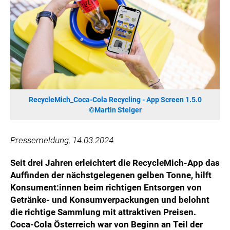
HANNERSBERG
WILHELM-EXNER-MEDAILLEN STIFTUNG
ADMIRAL SPORTWETTEN
EWP RECYCLING PFAND ÖSTERREICH
ANNEMARIE CHARITY
IMPERIAL MARKETS
TRÄGERVEREIN EINWEGPFAND
RecycleMich_Coca-Cola Recycling - App Screen 1.5.0
©Martin Steiger
SPECIAL OLYMPICS ÖSTERREICH
MEDIA
Pressemeldung, 14.03.2024
LOGOS
Seit drei Jahren erleichtert die RecycleMich-App das
COCA COLA
Auffinden der nächstgelegenen gelben Tonne, hilft
Konsument:innen beim richtigen Entsorgen von
PRESSEKONTAKT
Getränke- und Konsumverpackungen und belohnt
die richtige Sammlung mit attraktiven Preisen.
Coca-Cola Österreich war von Beginn an Teil der