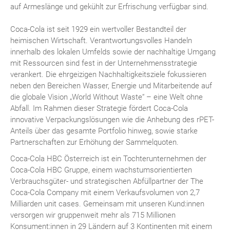
auf Armeslänge und gekühlt zur Erfrischung verfügbar sind.
Coca-Cola ist seit 1929 ein wertvoller Bestandteil der
heimischen Wirtschaft. Verantwortungsvolles Handeln
innerhalb des lokalen Umfelds sowie der nachhaltige Umgang
mit Ressourcen sind fest in der Unternehmensstrategie
verankert. Die ehrgeizigen Nachhaltigkeitsziele fokussieren
neben den Bereichen Wasser, Energie und Mitarbeitende auf
die globale Vision „World Without Waste“ – eine Welt ohne
Abfall. Im Rahmen dieser Strategie fördert Coca-Cola
innovative Verpackungslösungen wie die Anhebung des rPET-
Anteils über das gesamte Portfolio hinweg, sowie starke
Partnerschaften zur Erhöhung der Sammelquoten.
Coca-Cola HBC Österreich ist ein Tochterunternehmen der
Coca-Cola HBC Gruppe, einem wachstumsorientierten
Verbrauchsgüter- und strategischen Abfüllpartner der The
Coca-Cola Company mit einem Verkaufsvolumen von 2,7
Milliarden unit cases. Gemeinsam mit unseren Kund:innen
versorgen wir gruppenweit mehr als 715 Millionen
Konsument:innen in 29 Ländern auf 3 Kontinenten mit einem