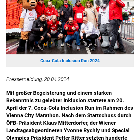
HANNERSBERG
WILHELM-EXNER-MEDAILLEN STIFTUNG
ADMIRAL SPORTWETTEN
EWP RECYCLING PFAND ÖSTERREICH
ANNEMARIE CHARITY
IMPERIAL MARKETS
TRÄGERVEREIN EINWEGPFAND
Coca-Cola Inclusion Run 2024
SPECIAL OLYMPICS ÖSTERREICH
Pressemeldung, 20.04.2024
MEDIA
Mit großer Begeisterung und einem starken
LOGOS
Bekenntnis zu gelebter Inklusion startete am 20.
COCA COLA
April der 7. Coca-Cola Inclusion Run im Rahmen des
Vienna City Marathon. Nach dem Startschuss durch
PRESSEKONTAKT
ÖFB-Präsident Klaus Mitterdorfer, der Wiener
Landtagsabgeordneten Yvonne Rychly und Special
Olympics Präsident Petter Ritter setzten hunderte