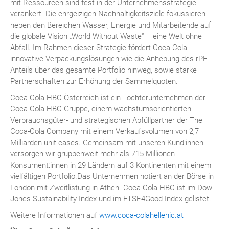
mit Ressourcen sind fest in der Unternehmensstrategie
verankert. Die ehrgeizigen Nachhaltigkeitsziele fokussieren
neben den Bereichen Wasser, Energie und Mitarbeitende auf
die globale Vision „World Without Waste“ – eine Welt ohne
Abfall. Im Rahmen dieser Strategie fördert Coca-Cola
innovative Verpackungslösungen wie die Anhebung des rPET-
Anteils über das gesamte Portfolio hinweg, sowie starke
Partnerschaften zur Erhöhung der Sammelquoten.
Coca-Cola HBC Österreich ist ein Tochterunternehmen der
Coca-Cola HBC Gruppe, einem wachstumsorientierten
Verbrauchsgüter- und strategischen Abfüllpartner der The
Coca-Cola Company mit einem Verkaufsvolumen von 2,7
Milliarden unit cases. Gemeinsam mit unseren Kund:innen
versorgen wir gruppenweit mehr als 715 Millionen
Konsument:innen in 29 Ländern auf 3 Kontinenten mit einem
vielfältigen Portfolio.Das Unternehmen notiert an der Börse in
London mit Zweitlistung in Athen. Coca-Cola HBC ist im Dow
Jones Sustainability Index und im FTSE4Good Index gelistet.
Weitere Informationen auf
www.coca-colahellenic.at