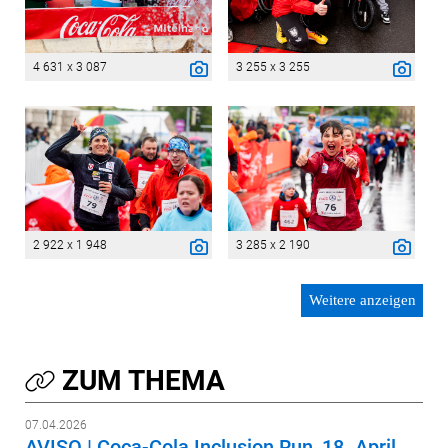
4 631 x 3 087
3 255 x 3 255
2 922 x 1 948
3 285 x 2 190
Weitere anzeigen
ZUM THEMA
07.04.2026
AVISO | Coca-Cola Inclusion Run, 18. April