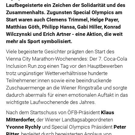
Laufbegeisterte ein Zeichen der Solidarität und des
Zusammenhalts. Zugunsten Special Olympics
am
Start waren auch Clemens Trimmel, Helge Payer,
Matthias Göth, Philipp Hansa, Gabi Hiller, Konrad
Wilczynski
und Erich Artner
- eine Aktion, die weit
mehr als Sport symbolisiert.
Viele begeisterte Gesichter prägten den Start des
Vienna City Marathon-Wochenendes: Der 7. Coca-Cola
Inclusion Run zog einen Tag vor den Hauptbewerben
trotz ungünstiger Wetterverhältnisse hunderte
Teilnehmener:innen sowie eine beeindruckende
Zuschauermenge an die Wiener Ringstraße und sorgte
dadurch abermals für einen emotionalen Auftakt in das
wichtigste Laufwochenende des Jahres.
Nach dem Startschuss von ÖFB-Präsident
Klaus
Mitterdorfer,
der Wiener Landtagsabgeordneten
Yvonne Rychly
und Special Olympics Präsident
Peter
Ritter
, begleitet durch begeisterten Applaus von