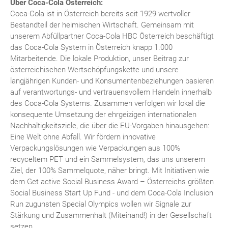
Über Coca-Cola Österreich:
Coca-Cola ist in Österreich bereits seit 1929 wertvoller
Bestandteil der heimischen Wirtschaft. Gemeinsam mit
unserem Abfüllpartner Coca-Cola HBC Österreich beschäftigt
das Coca-Cola System in Österreich knapp 1.000
Mitarbeitende. Die lokale Produktion, unser Beitrag zur
österreichischen Wertschöpfungskette und unsere
langjährigen Kunden- und Konsumentenbeziehungen basieren
auf verantwortungs- und vertrauensvollem Handeln innerhalb
des Coca-Cola Systems. Zusammen verfolgen wir lokal die
konsequente Umsetzung der ehrgeizigen internationalen
Nachhaltigkeitsziele, die über die EU-Vorgaben hinausgehen:
Eine Welt ohne Abfall. Wir fördern innovative
Verpackungslösungen wie Verpackungen aus 100%
recyceltem PET und ein Sammelsystem, das uns unserem
Ziel, der 100% Sammelquote, näher bringt. Mit Initiativen wie
dem Get active Social Business Award – Österreichs größten
Social Business Start Up Fund - und dem Coca-Cola Inclusion
Run zugunsten Special Olympics wollen wir Signale zur
Stärkung und Zusammenhalt (Miteinand!) in der Gesellschaft
setzen.