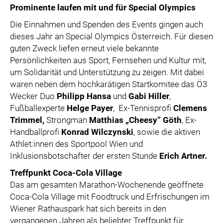
Prominente laufen mit und für Special Olympics
Die Einnahmen und Spenden des Events gingen auch
dieses Jahr an Special Olympics Österreich. Für diesen
guten Zweck liefen erneut viele bekannte
Persönlichkeiten aus Sport, Fernsehen und Kultur mit,
um Solidarität und Unterstützung zu zeigen. Mit dabei
waren neben dem hochkarätigen Startkomitee das Ö3
Wecker Duo
Philipp Hansa
und
Gabi Hiller
,
Fußballexperte
Helge Payer
, Ex-Tennisprofi
Clemens
Trimmel,
Strongman
Matthias „Cheesy“ Göth
, Ex-
Handballprofi
Konrad Wilczynski
, sowie die aktiven
Athlet:innen des Sportpool Wien und
Inklusionsbotschafter der ersten Stunde
Erich Artner.
Treffpunkt Coca-Cola Village
Das am gesamten Marathon-Wochenende geöffnete
Coca-Cola Village mit Foodtruck und Erfrischungen im
Wiener Rathauspark hat sich bereits in den
vergangenen Jahren als beliebter Treffpunkt für