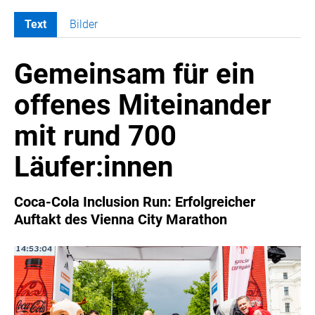
Text
Bilder
MELDUNGEN
Gemeinsam für ein
COCA-COLA
Coca-Cola CUP
offenes Miteinander
COCA-COLA HBC ÖSTERREICH
mit rund 700
RÖMERQUELLE
ÖSTERREICHISCHE SPORTHILFE
Läufer:innen
KESCH
BARFLY'S CLUB
Coca-Cola Inclusion Run: Erfolgreicher
Auftakt des Vienna City Marathon
SPORTS MEDIA AUSTRIA
CULINARIUS
RECYCLEMICH-INITIATIVE
VIER HOCH VIER
ALFIES