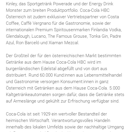
Kinley, das Sportgetränk Powerade und der Energy Drink
Monster zum breiten Produktportfolio. Coca-Cola HBC
Österreich ist zudem exklusiver Vertriebspartner von Costa
Coffee, Caffè Vergnano für die Gastronomie, sowie der
internationalen Premium Spiritousenmarken Finlandia Vodka,
Glendalough, Lucano, The Famous Grouse, Tonka Gin, Padre
Azul, Ron Barceló und Xiaman Mezcal.
Der Großteil der für den österreichischen Markt bestimmten
Getränke aus dem Hause Coca-Cola HBC wird im
burgenländischen Edelstal abgefüllt und von dort aus
distribuiert. Rund 60.000 Kund:innen aus Lebensmittelhandel
und Gastronomie versorgen Konsument:innen in ganz
Österreich mit Getränken aus dem Hause Coca-Cola. 5.000
Kaltgetränkeautomaten sorgen dafür, dass die Getränke stets
auf Armeslänge und gekühlt zur Erfrischung verfügbar sind.
Coca-Cola ist seit 1929 ein wertvoller Bestandteil der
heimischen Wirtschaft. Verantwortungsvolles Handeln
innerhalb des lokalen Umfelds sowie der nachhaltige Umgang