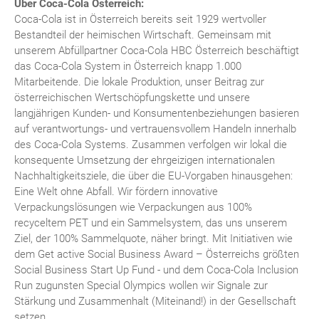
Über Coca-Cola Österreich:
Coca-Cola ist in Österreich bereits seit 1929 wertvoller
Bestandteil der heimischen Wirtschaft. Gemeinsam mit
unserem Abfüllpartner Coca-Cola HBC Österreich beschäftigt
das Coca-Cola System in Österreich knapp 1.000
Mitarbeitende. Die lokale Produktion, unser Beitrag zur
österreichischen Wertschöpfungskette und unsere
langjährigen Kunden- und Konsumentenbeziehungen basieren
auf verantwortungs- und vertrauensvollem Handeln innerhalb
des Coca-Cola Systems. Zusammen verfolgen wir lokal die
konsequente Umsetzung der ehrgeizigen internationalen
Nachhaltigkeitsziele, die über die EU-Vorgaben hinausgehen:
Eine Welt ohne Abfall. Wir fördern innovative
Verpackungslösungen wie Verpackungen aus 100%
recyceltem PET und ein Sammelsystem, das uns unserem
Ziel, der 100% Sammelquote, näher bringt. Mit Initiativen wie
dem Get active Social Business Award – Österreichs größten
Social Business Start Up Fund - und dem Coca-Cola Inclusion
Run zugunsten Special Olympics wollen wir Signale zur
Stärkung und Zusammenhalt (Miteinand!) in der Gesellschaft
setzen.