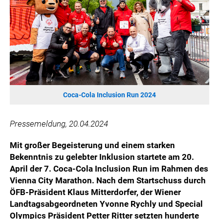
HANNERSBERG
WILHELM-EXNER-MEDAILLEN STIFTUNG
ADMIRAL SPORTWETTEN
EWP RECYCLING PFAND ÖSTERREICH
ANNEMARIE CHARITY
IMPERIAL MARKETS
TRÄGERVEREIN EINWEGPFAND
Coca-Cola Inclusion Run 2024
SPECIAL OLYMPICS ÖSTERREICH
Pressemeldung, 20.04.2024
MEDIA
Mit großer Begeisterung und einem starken
LOGOS
Bekenntnis zu gelebter Inklusion startete am 20.
COCA COLA
April der 7. Coca-Cola Inclusion Run im Rahmen des
Vienna City Marathon. Nach dem Startschuss durch
PRESSEKONTAKT
ÖFB-Präsident Klaus Mitterdorfer, der Wiener
Landtagsabgeordneten Yvonne Rychly und Special
Olympics Präsident Petter Ritter setzten hunderte