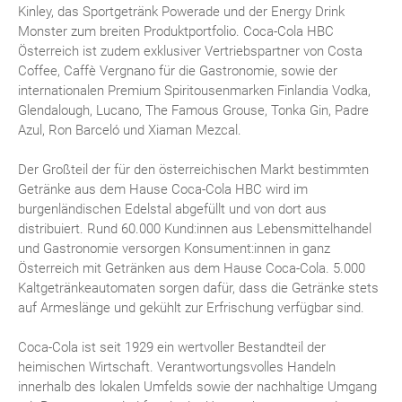
Kinley, das Sportgetränk Powerade und der Energy Drink
Monster zum breiten Produktportfolio. Coca-Cola HBC
Österreich ist zudem exklusiver Vertriebspartner von Costa
Coffee, Caffè Vergnano für die Gastronomie, sowie der
internationalen Premium Spiritousenmarken Finlandia Vodka,
Glendalough, Lucano, The Famous Grouse, Tonka Gin, Padre
Azul, Ron Barceló und Xiaman Mezcal.
Der Großteil der für den österreichischen Markt bestimmten
Getränke aus dem Hause Coca-Cola HBC wird im
burgenländischen Edelstal abgefüllt und von dort aus
distribuiert. Rund 60.000 Kund:innen aus Lebensmittelhandel
und Gastronomie versorgen Konsument:innen in ganz
Österreich mit Getränken aus dem Hause Coca-Cola. 5.000
Kaltgetränkeautomaten sorgen dafür, dass die Getränke stets
auf Armeslänge und gekühlt zur Erfrischung verfügbar sind.
Coca-Cola ist seit 1929 ein wertvoller Bestandteil der
heimischen Wirtschaft. Verantwortungsvolles Handeln
innerhalb des lokalen Umfelds sowie der nachhaltige Umgang