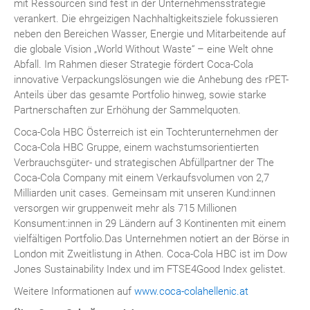
mit Ressourcen sind fest in der Unternehmensstrategie
verankert. Die ehrgeizigen Nachhaltigkeitsziele fokussieren
neben den Bereichen Wasser, Energie und Mitarbeitende auf
die globale Vision „World Without Waste“ – eine Welt ohne
Abfall. Im Rahmen dieser Strategie fördert Coca-Cola
innovative Verpackungslösungen wie die Anhebung des rPET-
Anteils über das gesamte Portfolio hinweg, sowie starke
Partnerschaften zur Erhöhung der Sammelquoten.
Coca-Cola HBC Österreich ist ein Tochterunternehmen der
Coca-Cola HBC Gruppe, einem wachstumsorientierten
Verbrauchsgüter- und strategischen Abfüllpartner der The
Coca-Cola Company mit einem Verkaufsvolumen von 2,7
Milliarden unit cases. Gemeinsam mit unseren Kund:innen
versorgen wir gruppenweit mehr als 715 Millionen
Konsument:innen in 29 Ländern auf 3 Kontinenten mit einem
vielfältigen Portfolio.Das Unternehmen notiert an der Börse in
London mit Zweitlistung in Athen. Coca-Cola HBC ist im Dow
Jones Sustainability Index und im FTSE4Good Index gelistet.
Weitere Informationen auf
www.coca-colahellenic.at