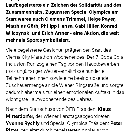
Laufbegeisterte ein Zeichen der Solidarität und des
Zusammenhalts. Zugunsten Special Olympics
am
Start waren auch Clemens Trimmel, Helge Payer,
Matthias Göth, Philipp Hansa, Gabi Hiller, Konrad
Wilczynski
und Erich Artner
- eine Aktion, die weit
mehr als Sport symbolisiert.
Viele begeisterte Gesichter prägten den Start des
Vienna City Marathon-Wochenendes: Der 7. Coca-Cola
Inclusion Run zog einen Tag vor den Hauptbewerben
trotz ungünstiger Wetterverhältnisse hunderte
Teilnehmener:innen sowie eine beeindruckende
Zuschauermenge an die Wiener Ringstraße und sorgte
dadurch abermals für einen emotionalen Auftakt in das
wichtigste Laufwochenende des Jahres.
Nach dem Startschuss von ÖFB-Präsident
Klaus
Mitterdorfer,
der Wiener Landtagsabgeordneten
Yvonne Rychly
und Special Olympics Präsident
Peter
Ritter
, begleitet durch begeisterten Applaus von