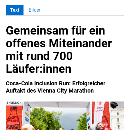
Text
Bilder
MELDUNGEN
Gemeinsam für ein
COCA-COLA
Coca-Cola CUP
offenes Miteinander
COCA-COLA HBC ÖSTERREICH
mit rund 700
RÖMERQUELLE
ÖSTERREICHISCHE SPORTHILFE
Läufer:innen
KESCH
BARFLY'S CLUB
Coca-Cola Inclusion Run: Erfolgreicher
Auftakt des Vienna City Marathon
SPORTS MEDIA AUSTRIA
CULINARIUS
RECYCLEMICH-INITIATIVE
VIER HOCH VIER
ALFIES