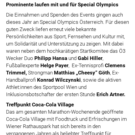
Prominente laufen mit und für Special Olympics
Die Einnahmen und Spenden des Events gingen auch
dieses Jahr an Special Olympics Österreich. Für diesen
guten Zweck liefen erneut viele bekannte
Persönlichkeiten aus Sport, Fernsehen und Kultur mit,
um Solidarität und Unterstützung zu zeigen. Mit dabei
waren neben dem hochkarätigen Startkomitee das Ö3
Wecker Duo
Philipp Hansa
und
Gabi Hiller
,
Fußballexperte
Helge Payer
, Ex-Tennisprofi
Clemens
Trimmel,
Strongman
Matthias „Cheesy“ Göth
, Ex-
Handballprofi
Konrad Wilczynski
, sowie die aktiven
Athlet:innen des Sportpool Wien und
Inklusionsbotschafter der ersten Stunde
Erich Artner.
Treffpunkt Coca-Cola Village
Das am gesamten Marathon-Wochenende geöffnete
Coca-Cola Village mit Foodtruck und Erfrischungen im
Wiener Rathauspark hat sich bereits in den
vergangenen Jahren als beliebter Treffpunkt für