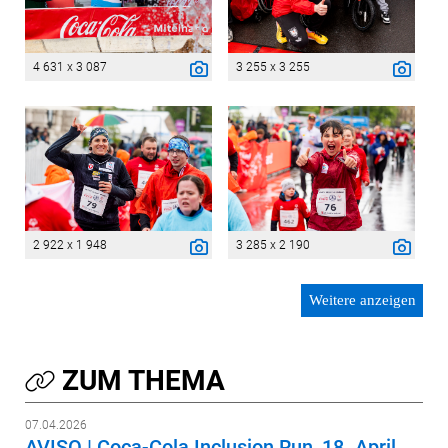
4 631 x 3 087
3 255 x 3 255
2 922 x 1 948
3 285 x 2 190
Weitere anzeigen
ZUM THEMA
07.04.2026
AVISO | Coca-Cola Inclusion Run, 18. April