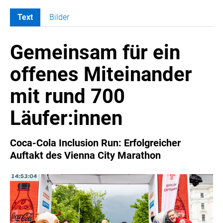
Text
Bilder
MELDUNGEN
Gemeinsam für ein
COCA-COLA
Coca-Cola CUP
offenes Miteinander
COCA-COLA HBC ÖSTERREICH
mit rund 700
RÖMERQUELLE
ÖSTERREICHISCHE SPORTHILFE
Läufer:innen
KESCH
BARFLY'S CLUB
Coca-Cola Inclusion Run: Erfolgreicher
Auftakt des Vienna City Marathon
SPORTS MEDIA AUSTRIA
CULINARIUS
RECYCLEMICH-INITIATIVE
VIER HOCH VIER
ALFIES