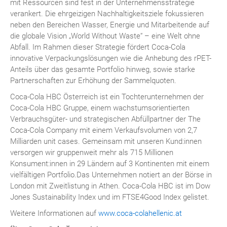
mit Ressourcen sind fest in der Unternehmensstrategie
verankert. Die ehrgeizigen Nachhaltigkeitsziele fokussieren
neben den Bereichen Wasser, Energie und Mitarbeitende auf
die globale Vision „World Without Waste“ – eine Welt ohne
Abfall. Im Rahmen dieser Strategie fördert Coca-Cola
innovative Verpackungslösungen wie die Anhebung des rPET-
Anteils über das gesamte Portfolio hinweg, sowie starke
Partnerschaften zur Erhöhung der Sammelquoten.
Coca-Cola HBC Österreich ist ein Tochterunternehmen der
Coca-Cola HBC Gruppe, einem wachstumsorientierten
Verbrauchsgüter- und strategischen Abfüllpartner der The
Coca-Cola Company mit einem Verkaufsvolumen von 2,7
Milliarden unit cases. Gemeinsam mit unseren Kund:innen
versorgen wir gruppenweit mehr als 715 Millionen
Konsument:innen in 29 Ländern auf 3 Kontinenten mit einem
vielfältigen Portfolio.Das Unternehmen notiert an der Börse in
London mit Zweitlistung in Athen. Coca-Cola HBC ist im Dow
Jones Sustainability Index und im FTSE4Good Index gelistet.
Weitere Informationen auf
www.coca-colahellenic.at