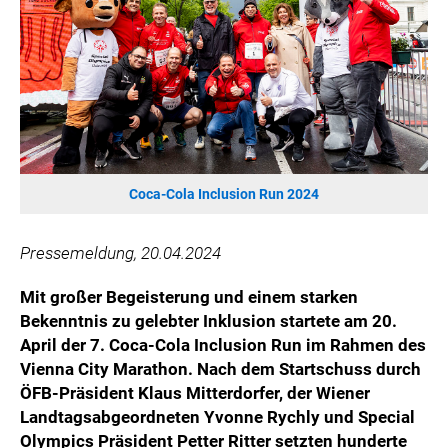
HANNERSBERG
WILHELM-EXNER-MEDAILLEN STIFTUNG
ADMIRAL SPORTWETTEN
EWP RECYCLING PFAND ÖSTERREICH
ANNEMARIE CHARITY
IMPERIAL MARKETS
TRÄGERVEREIN EINWEGPFAND
Coca-Cola Inclusion Run 2024
SPECIAL OLYMPICS ÖSTERREICH
Pressemeldung, 20.04.2024
MEDIA
Mit großer Begeisterung und einem starken
LOGOS
Bekenntnis zu gelebter Inklusion startete am 20.
COCA COLA
April der 7. Coca-Cola Inclusion Run im Rahmen des
Vienna City Marathon. Nach dem Startschuss durch
PRESSEKONTAKT
ÖFB-Präsident Klaus Mitterdorfer, der Wiener
Landtagsabgeordneten Yvonne Rychly und Special
Olympics Präsident Petter Ritter setzten hunderte