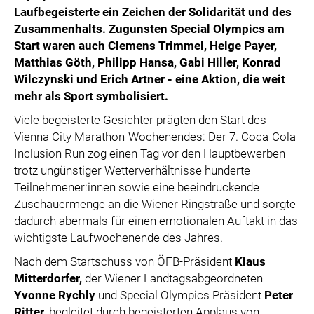
Laufbegeisterte ein Zeichen der Solidarität und des
Zusammenhalts. Zugunsten Special Olympics
am
Start waren auch Clemens Trimmel, Helge Payer,
Matthias Göth, Philipp Hansa, Gabi Hiller, Konrad
Wilczynski
und Erich Artner
- eine Aktion, die weit
mehr als Sport symbolisiert.
Viele begeisterte Gesichter prägten den Start des
Vienna City Marathon-Wochenendes: Der 7. Coca-Cola
Inclusion Run zog einen Tag vor den Hauptbewerben
trotz ungünstiger Wetterverhältnisse hunderte
Teilnehmener:innen sowie eine beeindruckende
Zuschauermenge an die Wiener Ringstraße und sorgte
dadurch abermals für einen emotionalen Auftakt in das
wichtigste Laufwochenende des Jahres.
Nach dem Startschuss von ÖFB-Präsident
Klaus
Mitterdorfer,
der Wiener Landtagsabgeordneten
Yvonne Rychly
und Special Olympics Präsident
Peter
Ritter
, begleitet durch begeisterten Applaus von