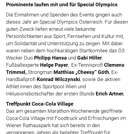
Prominente laufen mit und für Special Olympics
Die Einnahmen und Spenden des Events gingen auch
dieses Jahr an Special Olympics Österreich. Für diesen
guten Zweck liefen erneut viele bekannte
Persönlichkeiten aus Sport, Fernsehen und Kultur mit,
um Solidarität und Unterstützung zu zeigen. Mit dabei
waren neben dem hochkarätigen Startkomitee das Ö3
Wecker Duo
Philipp Hansa
und
Gabi Hiller
,
Fußballexperte
Helge Payer
, Ex-Tennisprofi
Clemens
Trimmel,
Strongman
Matthias „Cheesy“ Göth
, Ex-
Handballprofi
Konrad Wilczynski
, sowie die aktiven
Athlet:innen des Sportpool Wien und
Inklusionsbotschafter der ersten Stunde
Erich Artner.
Treffpunkt Coca-Cola Village
Das am gesamten Marathon-Wochenende geöffnete
Coca-Cola Village mit Foodtruck und Erfrischungen im
Wiener Rathauspark hat sich bereits in den
vergangenen Jahren als beliebter Treffpunkt für