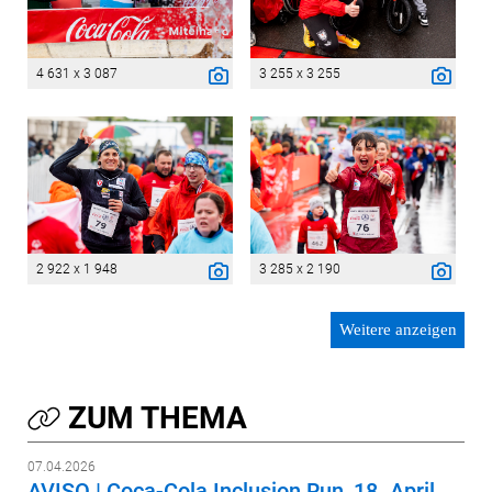
4 631 x 3 087
3 255 x 3 255
2 922 x 1 948
3 285 x 2 190
Weitere anzeigen
ZUM THEMA
07.04.2026
AVISO | Coca-Cola Inclusion Run, 18. April