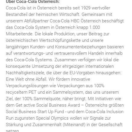
Über Coca-Cola Österreich:
Coca-Cola ist in Österreich bereits seit 1929 wertvoller
Bestandteil der heimischen Wirtschaft. Gemeinsam mit
unserem Abfüllpartner Coca-Cola HBC Österreich beschäftigt
das Coca-Cola System in Österreich knapp 1.000
Mitarbeitende. Die lokale Produktion, unser Beitrag zur
österreichischen Wertschöpfungskette und unsere
langjährigen Kunden- und Konsumentenbeziehungen basieren
auf verantwortungs- und vertrauensvollem Handeln innerhalb
des Coca-Cola Systems. Zusammen verfolgen wir lokal die
konsequente Umsetzung der ehrgeizigen internationalen
Nachhaltigkeitsziele, die über die EU-Vorgaben hinausgehen:
Eine Welt ohne Abfall. Wir fördern innovative
Verpackungslösungen wie Verpackungen aus 100%
recyceltem PET und ein Sammelsystem, das uns unserem
Ziel, der 100% Sammelquote, näher bringt. Mit Initiativen wie
dem Get active Social Business Award – Österreichs größten
Social Business Start Up Fund - und dem Coca-Cola Inclusion
Run zugunsten Special Olympics wollen wir Signale zur
Stärkung und Zusammenhalt (Miteinand!) in der Gesellschaft
setzen.