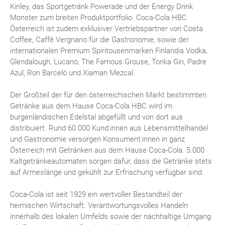
Kinley, das Sportgetränk Powerade und der Energy Drink
Monster zum breiten Produktportfolio. Coca-Cola HBC
Österreich ist zudem exklusiver Vertriebspartner von Costa
Coffee, Caffè Vergnano für die Gastronomie, sowie der
internationalen Premium Spiritousenmarken Finlandia Vodka,
Glendalough, Lucano, The Famous Grouse, Tonka Gin, Padre
Azul, Ron Barceló und Xiaman Mezcal.
Der Großteil der für den österreichischen Markt bestimmten
Getränke aus dem Hause Coca-Cola HBC wird im
burgenländischen Edelstal abgefüllt und von dort aus
distribuiert. Rund 60.000 Kund:innen aus Lebensmittelhandel
und Gastronomie versorgen Konsument:innen in ganz
Österreich mit Getränken aus dem Hause Coca-Cola. 5.000
Kaltgetränkeautomaten sorgen dafür, dass die Getränke stets
auf Armeslänge und gekühlt zur Erfrischung verfügbar sind.
Coca-Cola ist seit 1929 ein wertvoller Bestandteil der
heimischen Wirtschaft. Verantwortungsvolles Handeln
innerhalb des lokalen Umfelds sowie der nachhaltige Umgang