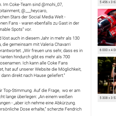
5 456 x 3 6
n. Im Coke-Team sind @mohi_07,
itainment, @___heycaro,
chen Stars der Social Media Welt -
onen Fans - waren ebenfalls zu Gast in der
mable Spots“ vor.
löst auch in diesem Jahr in mehr als 130
s
, die gemeinsam mit Valeria Chavarri
twortet. „Wir freuen uns sehr, dass es in
6 000 x 4 0
rianten hindurch gibt es mehr als 700
 Kosenamen. Ich kann alle Coke Fans
t, hat auf unserer Website die Möglichkeit,
 dann direkt nach Hause geliefert.“
ür Top-Stimmung. Auf die Frage, wo er am
icht lange überlegen: „An einem weißen
5 308 x 3 5
kungen - „aber ich nehme eine Abkürzung.
ersönliche Dose erhalte,“ scherzte Fendrich