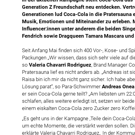
Generation Z Freundschaft neu entdecken. Vertre
Generationen lud Coca-Cola in die Pratersauna
Musik, Emotionen und Miteinander zu erleben. 
Influencer:innen unter anderem die beiden Sin
Fendrich sowie Dragqueen Tamara Mascara und
Seit Anfang Mai finden sich 400 Vor-, Kose- und 
Packungen „Wir wissen, dass sich sehr viele auf di
so
Valeria Chavarri Rodriguez
, Brand Manager Co
Pratersauna lief es nicht anders ab. „Andreas ist 
Raisa bin ich mir da nicht ganz sicher. Ich habe ab
Lösung parat“, so Para-Schwimmer
Andreas Onea
er sein Coca-Cola gerne teilt? „Am liebsten um 22:
schlafen, alles weitere erledigt ist, setzen wir bei
einem eiskalten Coca-Cola zero Zucker zero Koffei
„Es geht uns in der Kampagne ,Teile dein Coca-Col
um echte Momente, die verstärkt werden sollen. Di
erklärte Valeria Chavarri Rodriguez,. In der Kommun