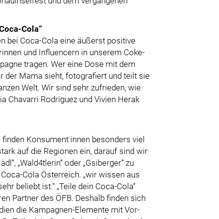
 Donauinselfest und dem vergangenen
 Coca-Cola“
n bei Coca-Cola eine äußerst positive
innen und Influencern in unserem Coke-
mpagne tragen. Wer eine Dose mit dem
er Mama sieht, fotografiert und teilt sie
anzen Welt. Wir sind sehr zufrieden, wie
eria Chavarri Rodriguez und Vivien Herak
e finden Konsument:innen besonders viel
tark auf die Regionen ein, darauf sind wir
dl“, „Wald4tlerin“ oder „Gsiberger“ zu
ei Coca-Cola Österreich. „wir wissen aus
r beliebt ist.“ „Teile dein Coca-Cola“
ahren Partner des ÖFB. Deshalb finden sich
adien die Kampagnen-Elemente mit Vor-