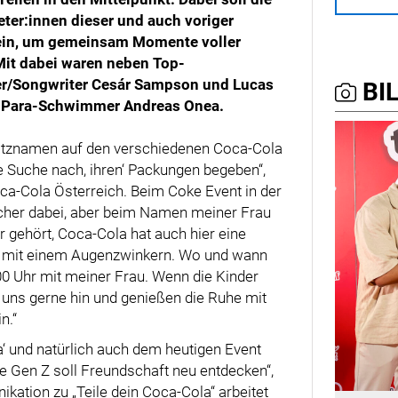
ter:innen dieser und auch voriger
 ein, um gemeinsam Momente voller
Mit dabei waren neben Top-
ger/Songwriter Cesár Sampson und Lucas
BIL
 Para-Schwimmer Andreas Onea.
Spitznamen auf den verschiedenen Coca-Cola
e Suche nach, ihren‘ Packungen begeben“,
ca-Cola Österreich. Beim Coke Event in der
sicher dabei, aber beim Namen meiner Frau
er gehört, Coca-Cola hat auch hier eine
mit einem Augenzwinkern. Wo und wann
00 Uhr mit meiner Frau. Wenn die Kinder
de uns gerne hin und genießen die Ruhe mit
n.“
a‘ und natürlich auch dem heutigen Event
e Gen Z soll Freundschaft neu entdecken“,
ikation zu „Teile dein Coca-Cola“ arbeitet