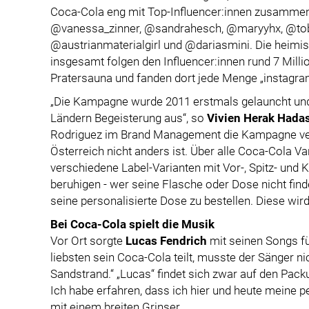
Coca-Cola eng mit Top-Influencer:innen zusamme
@vanessa_zinner, @sandrahesch, @maryyhx, @tob
@austrianmaterialgirl und @dariasmini. Die heimis
insgesamt folgen den Influencer:innen rund 7 Milli
Pratersauna und fanden dort jede Menge „instagra
„Die Kampagne wurde 2011 erstmals gelauncht und 
Ländern Begeisterung aus“, so
Vivien Herak Hada
Rodriguez im Brand Management die Kampagne veran
Österreich nicht anders ist. Über alle Coca-Cola Va
verschiedene Label-Varianten mit Vor-, Spitz- und
beruhigen - wer seine Flasche oder Dose nicht finde
seine personalisierte Dose zu bestellen. Diese wird
Bei Coca-Cola spielt die Musik
Vor Ort sorgte
Lucas Fendrich
mit seinen Songs f
liebsten sein Coca-Cola teilt, musste der Sänger n
Sandstrand.“ „Lucas“ findet sich zwar auf den Pac
Ich habe erfahren, dass ich hier und heute meine p
mit einem breiten Grinser.