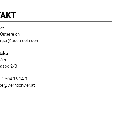
TAKT
er
Österreich
burger@coca-cola.com
tzko
Vier
gasse 2/8
) 1 504 16 14 0
ice@vierhochvier.at