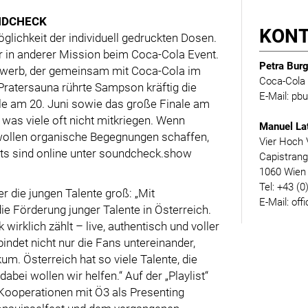
UNDCHECK
KON
lichkeit der individuell gedruckten Dosen.
r in anderer Mission beim Coca-Cola Event.
Petra Burg
werb, der gemeinsam mit Coca-Cola im
Coca-Cola 
 Pratersauna rührte Sampson kräftig die
E-Mail: p
e am 20. Juni sowie das große Finale am
h, was viele oft nicht mitkriegen. Wenn
Manuel La
 wollen organische Begegnungen schaffen,
Vier Hoch 
ets sind online unter soundcheck.show
Capistran
1060 Wien
Tel: +43 (0
r die jungen Talente groß: „Mit
E-Mail: off
e Förderung junger Talente in Österreich.
irklich zählt – live, authentisch und voller
bindet nicht nur die Fans untereinander,
m. Österreich hat so viele Talente, die
ei wollen wir helfen.“ Auf der „Playlist“
operationen mit Ö3 als Presenting