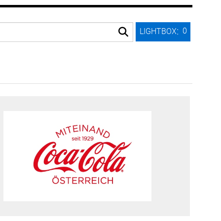
:
0
LIGHTBOX