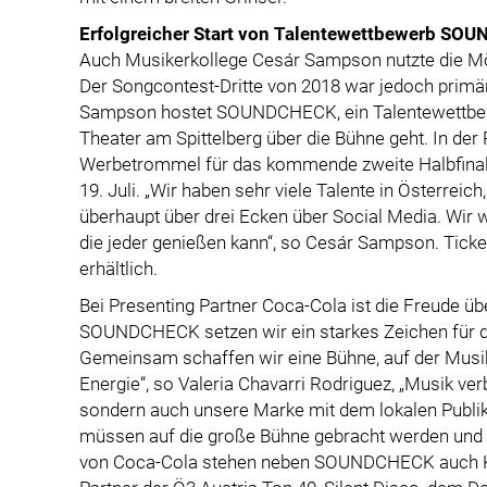
Erfolgreicher Start von Talentewettbewerb SO
Auch Musikerkollege Cesár Sampson nutzte die Mög
Der Songcontest-Dritte von 2018 war jedoch primä
Sampson hostet SOUNDCHECK, ein Talentewettbe
Theater am Spittelberg über die Bühne geht. In der
Werbetrommel für das kommende zweite Halbfinal
19. Juli. „Wir haben sehr viele Talente in Österreic
überhaupt über drei Ecken über Social Media. Wir
die jeder genießen kann“, so Cesár Sampson. Tick
erhältlich.
Bei Presenting Partner Coca-Cola ist die Freude übe
SOUNDCHECK setzen wir ein starkes Zeichen für di
Gemeinsam schaffen wir eine Bühne, auf der Musik w
Energie“, so Valeria Chavarri Rodriguez, „Musik ver
sondern auch unsere Marke mit dem lokalen Publiku
müssen auf die große Bühne gebracht werden und dab
von Coca-Cola stehen neben SOUNDCHECK auch Ko