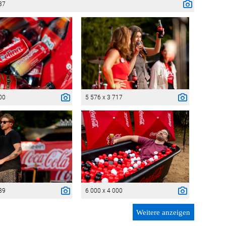
37
00
5 576 x 3 717
39
6 000 x 4 000
Weitere anzeigen