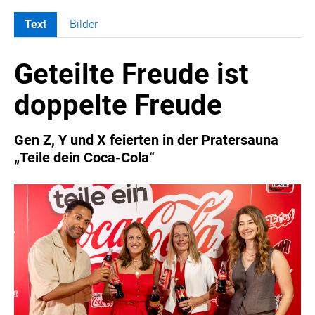
Text
Bilder
MELDUNGEN
Geteilte Freude ist
COCA-COLA
Coca-Cola CUP
doppelte Freude
COCA-COLA HBC ÖSTERREICH
RÖMERQUELLE
Gen Z, Y und X feierten in der Pratersauna
ÖSTERREICHISCHE SPORTHILFE
„Teile dein Coca-Cola“
KESCH
BARFLY'S CLUB
SPORTS MEDIA AUSTRIA
CULINARIUS
RECYCLEMICH-INITIATIVE
VIER HOCH VIER
ALFIES