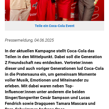
HANNERSBERG
WILHELM-EXNER-MEDAILLEN STIFTUNG
ADMIRAL SPORTWETTEN
EWP RECYCLING PFAND ÖSTERREICH
Teile ein Coca-Cola Event
ANNEMARIE CHARITY
IMPERIAL MARKETS
Pressemeldung, 04.06.2025
TRÄGERVEREIN EINWEGPFAND
In der aktuellen Kampagne stellt Coca-Cola das
SPECIAL OLYMPICS ÖSTERREICH
Teilen in den Mittelpunkt. Dabei soll die Generation
Z Freundschaft neu entdecken. Vertreter:innen
MEDIA
dieser und auch voriger Generationen lud Coca-Cola
LOGOS
in die Pratersauna ein, um gemeinsam Momente
voller Musik, Emotionen und Miteinander zu
COCA COLA
erleben. Mit dabei waren neben Top-
PRESSEKONTAKT
Influencer:innen unter anderem die beiden
Singer/Songwriter Cesár Sampson und Lucas
Fendrich sowie Dragqueen Tamara Mascara und