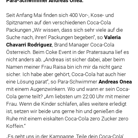
Para-Schwimmer Andreas Onea.
Seit Anfang Mai finden sich 400 Vor-, Kose- und
Spitznamen auf den verschiedenen Coca-Cola
Packungen „Wir wissen, dass sich sehr viele auf die
Suche nach, ihren‘ Packungen begeben“, so
Valeria
Chavarri Rodriguez
, Brand Manager Coca-Cola
Österreich. Beim Coke Event in der Pratersauna lief es
nicht anders ab. „Andreas ist sicher dabei, aber beim
Namen meiner Frau Raisa bin ich mir da nicht ganz
sicher. Ich habe aber gehört, Coca-Cola hat auch hier
eine Lösung parat“, so Para-Schwimmer
Andreas Onea
mit einem Augenzwinkern. Wo und wann er sein Coca-
Cola gerne teilt? „Am liebsten um 22:00 Uhr mit meiner
Frau. Wenn die Kinder schlafen, alles weitere erledigt
ist, setzen wir beide uns gerne hin und genießen die
Ruhe mit einem eiskalten Coca-Cola zero Zucker zero
Koffein.“
„Es geht uns in der Kampagne ,Teile dein Coca-Cola‘