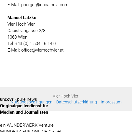
E-Mail: pburger@coca-cola.com
Manuel Latzko
Vier Hoch Vier
Capistrangasse 2/8
1060 Wien
Tel: +43 (0) 1 504 16 14 0
E-Mail: office@vierhochvier.at
Vier Hoch Vier:
uncovr
• pure news
Nutzungsbedingungen
Datenschutzerklärung
Impressum
Originalquellendienst für
Medien und Journalisten
ein WUNDERWERK Venture:
WUNDERWERK ONLINE GmbH