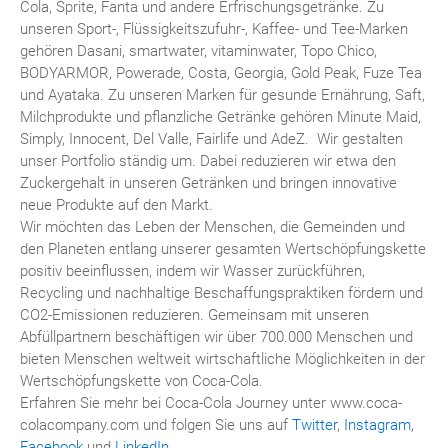
Cola, Sprite, Fanta und andere Erfrischungsgetränke. Zu
unseren Sport-, Flüssigkeitszufuhr-, Kaffee- und Tee-Marken
gehören Dasani, smartwater, vitaminwater, Topo Chico,
BODYARMOR, Powerade, Costa, Georgia, Gold Peak, Fuze Tea
und Ayataka. Zu unseren Marken für gesunde Ernährung, Saft,
Milchprodukte und pflanzliche Getränke gehören Minute Maid,
Simply, Innocent, Del Valle, Fairlife und AdeZ. Wir gestalten
unser Portfolio ständig um. Dabei reduzieren wir etwa den
Zuckergehalt in unseren Getränken und bringen innovative
neue Produkte auf den Markt.
Wir möchten das Leben der Menschen, die Gemeinden und
den Planeten entlang unserer gesamten Wertschöpfungskette
positiv beeinflussen, indem wir Wasser zurückführen,
Recycling und nachhaltige Beschaffungspraktiken fördern und
CO2-Emissionen reduzieren. Gemeinsam mit unseren
Abfüllpartnern beschäftigen wir über 700.000 Menschen und
bieten Menschen weltweit wirtschaftliche Möglichkeiten in der
Wertschöpfungskette von Coca-Cola.
Erfahren Sie mehr bei Coca-Cola Journey unter www.coca-
colacompany.com und folgen Sie uns auf
Twitter
,
Instagram
,
Facebook
und
LinkedIn
.