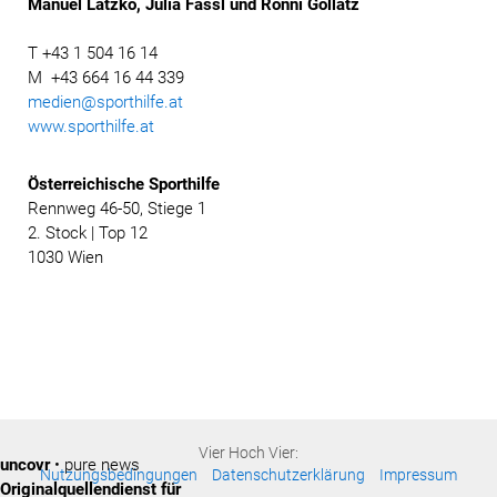
Manuel Latzko, Julia Fassl und Ronni Gollatz
T +43 1 504 16 14
M +43 664 16 44 339
medien@sporthilfe.at
www.sporthilfe.at
Österreichische
Sporthilfe
Rennweg 46-50, Stiege 1
2. Stock | Top 12
1030 Wien
Vier Hoch Vier:
uncovr
• pure news
Nutzungsbedingungen
Datenschutzerklärung
Impressum
Originalquellendienst für