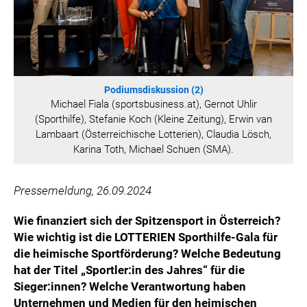
WILHELM-EXNER-MEDAILLEN STIFTUNG
ADMIRAL SPORTWETTEN
EWP RECYCLING PFAND ÖSTERREICH
ANNEMARIE CHARITY
IMPERIAL MARKETS
Podiumsdiskussion (2)
Michael Fiala (sportsbusiness.at), Gernot Uhlir
TRÄGERVEREIN EINWEGPFAND
(Sporthilfe), Stefanie Koch (Kleine Zeitung), Erwin van
SPECIAL OLYMPICS ÖSTERREICH
Lambaart (Österreichische Lotterien), Claudia Lösch,
Karina Toth, Michael Schuen (SMA).
MEDIA
LOGOS
Pressemeldung, 26.09.2024
COCA COLA
Wie finanziert sich der Spitzensport in Österreich?
PRESSEKONTAKT
Wie wichtig ist die LOTTERIEN Sporthilfe-Gala für
die heimische Sportförderung? Welche Bedeutung
hat der Titel „Sportler:in des Jahres“ für die
Sieger:innen? Welche Verantwortung haben
Unternehmen und Medien für den heimischen