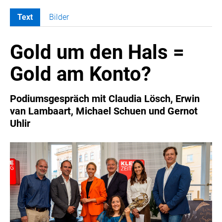
Text
Bilder
MELDUNGEN
Gold um den Hals =
COCA-COLA
COCA-COLA HBC ÖSTERREICH
Gold am Konto?
RÖMERQUELLE
ÖSTERREICHISCHE SPORTHILFE
Podiumsgespräch mit Claudia Lösch, Erwin
KESCH
van Lambaart, Michael Schuen und Gernot
Uhlir
BARFLY'S CLUB
SPORTS MEDIA AUSTRIA
CULINARIUS
RECYCLEMICH-INITIATIVE
VIER HOCH VIER
ALFIES
HANNERSBERG