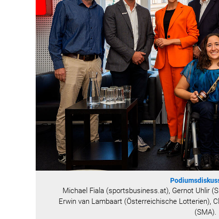
Podiumsdiskuss
Michael Fiala (sportsbusiness.at), Gernot Uhlir (S
Erwin van Lambaart (Österreichische Lotterien), C
(SMA).