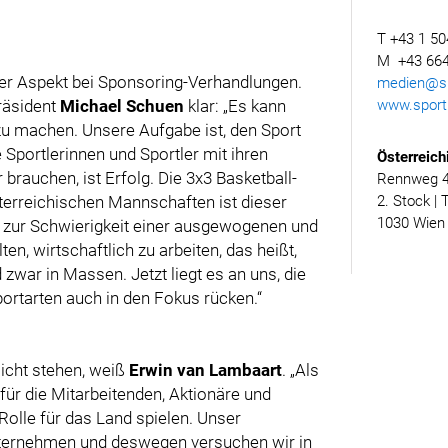
T +43 1 50
M +43 664
iger Aspekt bei Sponsoring-Verhandlungen.
medien@spo
www.sporth
räsident
Michael Schuen
klar: „Es kann
r zu machen. Unsere Aufgabe ist, den Sport
Sportlerinnen und Sportler mit ihren
Österreich
brauchen, ist Erfolg. Die 3x3 Basketball-
Rennweg 46
2. Stock | 
sterreichischen Mannschaften ist dieser
1030 Wien
n zur Schwierigkeit einer ausgewogenen und
en, wirtschaftlich zu arbeiten, das heißt,
 zwar in Massen. Jetzt liegt es an uns, die
ortarten auch in den Fokus rücken.“
licht stehen, weiß
Erwin van Lambaart
. „Als
ür die Mitarbeitenden, Aktionäre und
olle für das Land spielen. Unser
nternehmen und deswegen versuchen wir in