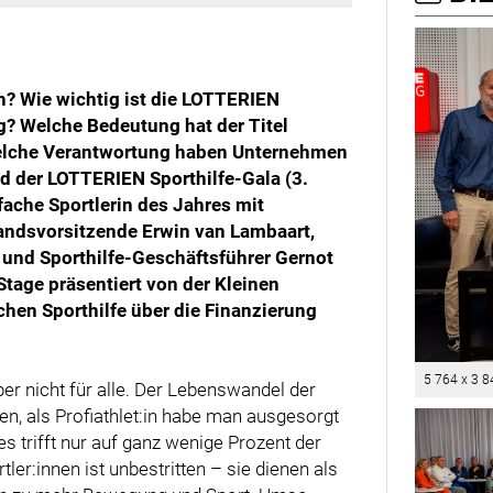
ch? Wie wichtig ist die LOTTERIEN
g? Welche Bedeutung hat der Titel
 Welche Verantwortung haben Unternehmen
d der LOTTERIEN Sporthilfe-Gala (3.
fache Sportlerin des Jahres mit
tandsvorsitzende Erwin van Lambaart,
 und Sporthilfe-Geschäftsführer Gernot
tage präsentiert von der Kleinen
chen Sporthilfe über die Finanzierung
5 764 x 3 8
aber nicht für alle. Der Lebenswandel der
en, als Profiathlet:in habe man ausgesorgt
 trifft nur auf ganz wenige Prozent der
tler:innen ist unbestritten – sie dienen als