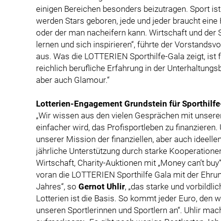
einigen Bereichen besonders beizutragen. Sport ist 
werden Stars geboren, jede und jeder braucht eine 
oder der man nacheifern kann. Wirtschaft und der
lernen und sich inspirieren“, führte der Vorstandsv
aus. Was die LOTTERIEN Sporthilfe-Gala zeigt, ist f
reichlich berufliche Erfahrung in der Unterhaltungsbr
aber auch Glamour.“
Lotterien-Engagement Grundstein für Sporthilf
„Wir wissen aus den vielen Gesprächen mit unseren
einfacher wird, das Profisportleben zu finanziere
unserer Mission der finanziellen, aber auch ideellen
jährliche Unterstützung durch starke Kooperatione
Wirtschaft, Charity-Auktionen mit „Money can’t buy
voran die LOTTERIEN Sporthilfe Gala mit der Ehrun
Jahres“, so
Gernot Uhlir
, „das starke und vorbildl
Lotterien ist die Basis. So kommt jeder Euro, den 
unseren Sportlerinnen und Sportlern an“. Uhlir ma