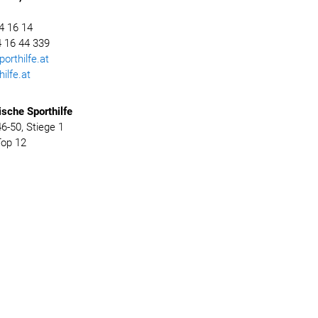
4 16 14
 16 44 339
rthilfe.at
ilfe.at
ische
Sporthilfe
-50, Stiege 1
Top 12