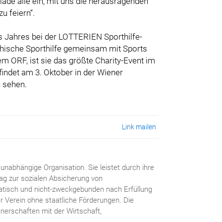
ade alle ein, mit uns die herausragenden
u feiern“.
s Jahres bei der LOTTERIEN Sporthilfe-
chische Sporthilfe gemeinsam mit Sports
 ORF, ist sie das größte Charity-Event im
indet am 3. Oktober in der Wiener
u sehen.
Link mailen
 unabhängige Organisation. Sie leistet durch ihre
trag zur sozialen Absicherung von
atisch und nicht-zweckgebunden nach Erfüllung
er Verein ohne staatliche Förderungen. Die
tnerschaften mit der Wirtschaft,