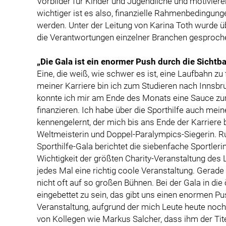
Vorbilder für Kinder und Jugendliche und motivie
wichtiger ist es also, finanzielle Rahmenbedingung
werden. Unter der Leitung von Karina Toth wurde
die Verantwortungen einzelner Branchen gesproch
„Die Gala ist ein enormer Push durch die Sichtba
Eine, die weiß, wie schwer es ist, eine Laufbahn zu 
meiner Karriere bin ich zum Studieren nach Innsbr
konnte ich mir am Ende des Monats eine Sauce zur 
finanzieren. Ich habe über die Sporthilfe auch mei
kennengelernt, der mich bis ans Ende der Karriere b
Weltmeisterin und Doppel-Paralympics-Siegerin. 
Sporthilfe-Gala berichtet die siebenfache Sportler
Wichtigkeit der größten Charity-Veranstaltung des
jedes Mal eine richtig coole Veranstaltung. Gerade
nicht oft auf so großen Bühnen. Bei der Gala in di
eingebettet zu sein, das gibt uns einen enormen Pus
Veranstaltung, aufgrund der mich Leute heute noc
von Kollegen wie Markus Salcher, dass ihm der Tite