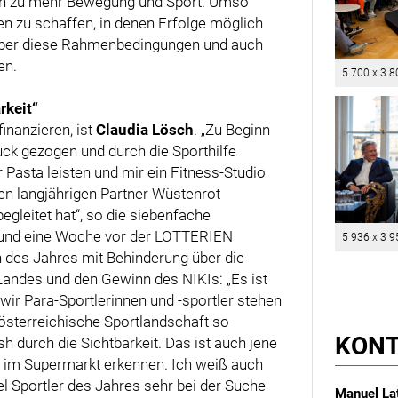
ren zu mehr Bewegung und Sport. Umso
en zu schaffen, in denen Erfolge möglich
 über diese Rahmenbedingungen und auch
en.
5 700 x 3 8
rkeit“
finanzieren, ist
Claudia Lösch
. „Zu Beginn
uck gezogen und durch die Sporthilfe
Pasta leisten und mir ein Fitness-Studio
nen langjährigen Partner Wüstenrot
egleitet hat“, so die siebenfache
Rund eine Woche vor der LOTTERIEN
5 936 x 3 9
in des Jahres mit Behinderung über die
 Landes und den Gewinn des NIKIs: „Es ist
 wir Para-Sportlerinnen und -sportler stehen
e österreichische Sportlandschaft so
KON
h durch die Sichtbarkeit. Das ist auch jene
h im Supermarkt erkennen. Ich weiß auch
l Sportler des Jahres sehr bei der Suche
Manuel Lat