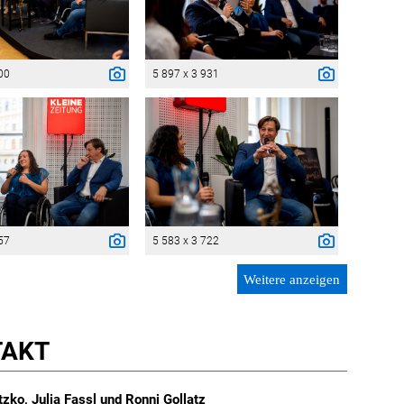
00
5 897 x 3 931
57
5 583 x 3 722
Weitere anzeigen
TAKT
zko, Julia Fassl und Ronni Gollatz