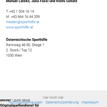
Manuel Latzko, Julia Fassl und Ronni Gollatz
T +43 1 504 16 14
M +43 664 16 44 339
medien@sporthilfe.at
www.sporthilfe.at
Österreichische
Sporthilfe
Rennweg 46-50, Stiege 1
2. Stock | Top 12
1030 Wien
Vier Hoch Vier:
uncovr
• pure news
Nutzungsbedingungen
Datenschutzerklärung
Impressum
Originalquellendienst für