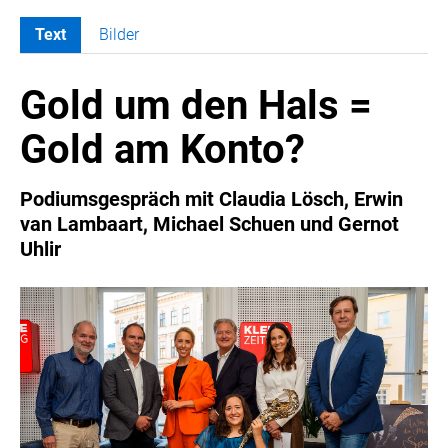
Text
Bilder
MELDUNGEN
Gold um den Hals =
COCA-COLA
COCA-COLA HBC ÖSTERREICH
Gold am Konto?
RÖMERQUELLE
ÖSTERREICHISCHE SPORTHILFE
Podiumsgespräch mit Claudia Lösch, Erwin
KESCH
van Lambaart, Michael Schuen und Gernot
Uhlir
BARFLY'S CLUB
SPORTS MEDIA AUSTRIA
CULINARIUS
RECYCLEMICH-INITIATIVE
VIER HOCH VIER
ALFIES
HANNERSBERG