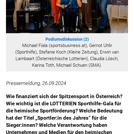
WILHELM-EXNER-MEDAILLEN STIFTUNG
ADMIRAL SPORTWETTEN
EWP RECYCLING PFAND ÖSTERREICH
ANNEMARIE CHARITY
IMPERIAL MARKETS
Podiumsdiskussion (2)
Michael Fiala (sportsbusiness.at), Gernot Uhlir
TRÄGERVEREIN EINWEGPFAND
(Sporthilfe), Stefanie Koch (Kleine Zeitung), Erwin van
SPECIAL OLYMPICS ÖSTERREICH
Lambaart (Österreichische Lotterien), Claudia Lösch,
Karina Toth, Michael Schuen (SMA).
MEDIA
LOGOS
Pressemeldung, 26.09.2024
COCA COLA
Wie finanziert sich der Spitzensport in Österreich?
PRESSEKONTAKT
Wie wichtig ist die LOTTERIEN Sporthilfe-Gala für
die heimische Sportförderung? Welche Bedeutung
hat der Titel „Sportler:in des Jahres“ für die
Sieger:innen? Welche Verantwortung haben
Unternehmen und Medien für den heimischen