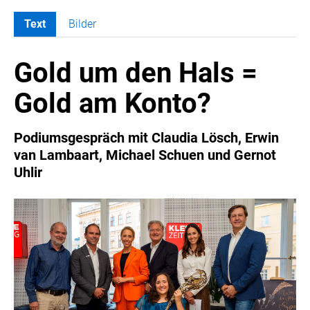
Text
Bilder
MELDUNGEN
Gold um den Hals =
COCA-COLA
COCA-COLA HBC ÖSTERREICH
Gold am Konto?
RÖMERQUELLE
ÖSTERREICHISCHE SPORTHILFE
Podiumsgespräch mit Claudia Lösch, Erwin
KESCH
van Lambaart, Michael Schuen und Gernot
Uhlir
BARFLY'S CLUB
SPORTS MEDIA AUSTRIA
CULINARIUS
RECYCLEMICH-INITIATIVE
VIER HOCH VIER
ALFIES
HANNERSBERG