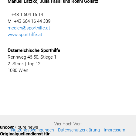
Manuel Latzko, Julia Fassl und Ronni Gollatz
T +43 1 504 16 14
M +43 664 16 44 339
medien@sporthilfe.at
www.sporthilfe.at
Österreichische
Sporthilfe
Rennweg 46-50, Stiege 1
2. Stock | Top 12
1030 Wien
Vier Hoch Vier:
uncovr
• pure news
Nutzungsbedingungen
Datenschutzerklärung
Impressum
Originalquellendienst für