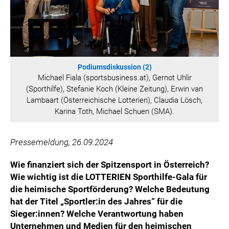
WILHELM-EXNER-MEDAILLEN STIFTUNG
ADMIRAL SPORTWETTEN
EWP RECYCLING PFAND ÖSTERREICH
ANNEMARIE CHARITY
IMPERIAL MARKETS
Podiumsdiskussion (2)
Michael Fiala (sportsbusiness.at), Gernot Uhlir
TRÄGERVEREIN EINWEGPFAND
(Sporthilfe), Stefanie Koch (Kleine Zeitung), Erwin van
SPECIAL OLYMPICS ÖSTERREICH
Lambaart (Österreichische Lotterien), Claudia Lösch,
Karina Toth, Michael Schuen (SMA).
MEDIA
LOGOS
Pressemeldung, 26.09.2024
COCA COLA
Wie finanziert sich der Spitzensport in Österreich?
PRESSEKONTAKT
Wie wichtig ist die LOTTERIEN Sporthilfe-Gala für
die heimische Sportförderung? Welche Bedeutung
hat der Titel „Sportler:in des Jahres“ für die
Sieger:innen? Welche Verantwortung haben
Unternehmen und Medien für den heimischen