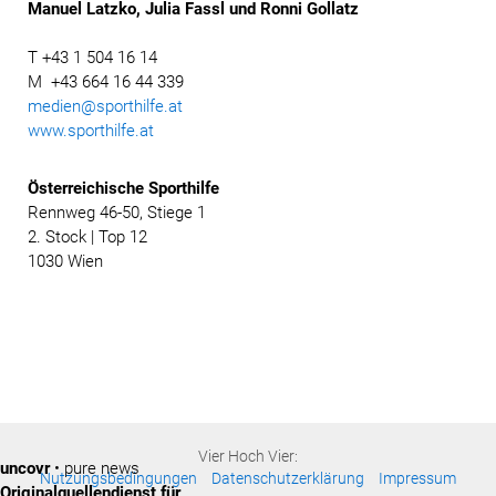
Manuel Latzko, Julia Fassl und Ronni Gollatz
T +43 1 504 16 14
M +43 664 16 44 339
medien@sporthilfe.at
www.sporthilfe.at
Österreichische
Sporthilfe
Rennweg 46-50, Stiege 1
2. Stock | Top 12
1030 Wien
Vier Hoch Vier:
uncovr
• pure news
Nutzungsbedingungen
Datenschutzerklärung
Impressum
Originalquellendienst für