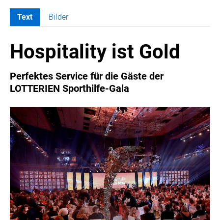
Text
Bilder
MELDUNGEN
Hospitality ist Gold
COCA-COLA
COCA-COLA HBC ÖSTERREICH
Perfektes Service für die Gäste der
RÖMERQUELLE
LOTTERIEN Sporthilfe-Gala
ÖSTERREICHISCHE SPORTHILFE
KESCH
BARFLY'S CLUB
SPORTS MEDIA AUSTRIA
CULINARIUS
RECYCLEMICH-INITIATIVE
VIER HOCH VIER
ALFIES
HANNERSBERG