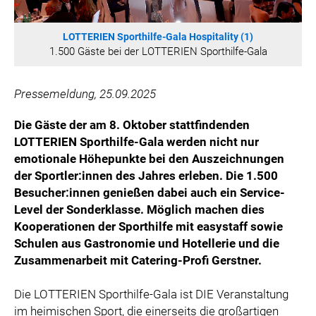
WILHELM-EXNER-MEDAILLEN STIFTUNG
ADMIRAL SPORTWETTEN
LOTTERIEN Sporthilfe-Gala Hospitality (1)
EWP RECYCLING PFAND ÖSTERREICH
1.500 Gäste bei der LOTTERIEN Sporthilfe-Gala
ANNEMARIE CHARITY
Pressemeldung, 25.09.2025
IMPERIAL MARKETS
TRÄGERVEREIN EINWEGPFAND
Die Gäste der am 8. Oktober stattfindenden
SPECIAL OLYMPICS ÖSTERREICH
LOTTERIEN Sporthilfe-Gala werden nicht nur
emotionale Höhepunkte bei den Auszeichnungen
MEDIA
der Sportler:innen des Jahres erleben. Die 1.500
Besucher:innen genießen dabei auch ein Service-
LOGOS
Level der Sonderklasse. Möglich machen dies
COCA COLA
Kooperationen der Sporthilfe mit easystaff sowie
PRESSEKONTAKT
Schulen aus Gastronomie und Hotellerie und die
Zusammenarbeit mit Catering-Profi Gerstner.
Die LOTTERIEN Sporthilfe-Gala ist DIE Veranstaltung
im heimischen Sport, die einerseits die großartigen