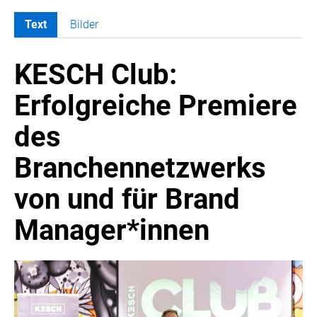
Text
Bilder
MELDUNGEN
KESCH Club:
COCA-COLA
COCA-COLA HBC ÖSTERREICH
Erfolgreiche Premiere
RÖMERQUELLE
des
ÖSTERREICHISCHE SPORTHILFE
KESCH
Branchennetzwerks
Vienna Gin Festival
von und für Brand
Herr Alfons
KEJOB
Manager*innen
BARFLY'S CLUB
SPORTS MEDIA AUSTRIA
CULINARIUS
RECYCLEMICH-INITIATIVE