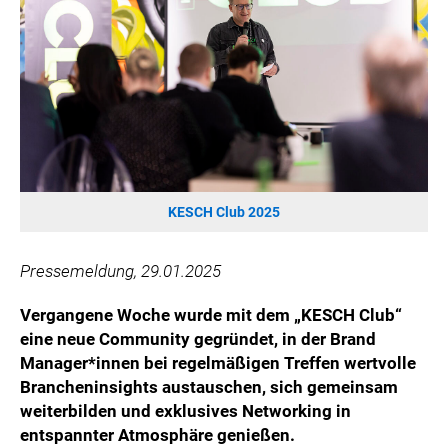
VIER HOCH VIER
ALFIES
HANNERSBERG
WILHELM-EXNER-MEDAILLEN STIFTUNG
ADMIRAL SPORTWETTEN
EWP RECYCLING PFAND ÖSTERREICH
ANNEMARIE CHARITY
KESCH Club 2025
IMPERIAL MARKETS
TRÄGERVEREIN EINWEGPFAND
Pressemeldung, 29.01.2025
SPECIAL OLYMPICS ÖSTERREICH
Vergangene Woche wurde mit dem „KESCH Club“
MEDIA
eine neue Community gegründet, in der Brand
LOGOS
Manager*innen bei regelmäßigen Treffen wertvolle
Brancheninsights austauschen, sich gemeinsam
COCA COLA
weiterbilden und exklusives Networking in
PRESSEKONTAKT
entspannter Atmosphäre genießen.