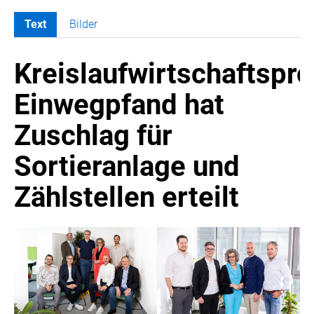
Text
Bilder
MELDUNGEN
Kreislaufwirtschaftspro
COCA-COLA
COCA-COLA HBC ÖSTERREICH
Einwegpfand hat
RÖMERQUELLE
Zuschlag für
ÖSTERREICHISCHE SPORTHILFE
KESCH
Sortieranlage und
BARFLY'S CLUB
Zählstellen erteilt
SPORTS MEDIA AUSTRIA
CULINARIUS
RECYCLEMICH-INITIATIVE
VIER HOCH VIER
ALFIES
HANNERSBERG