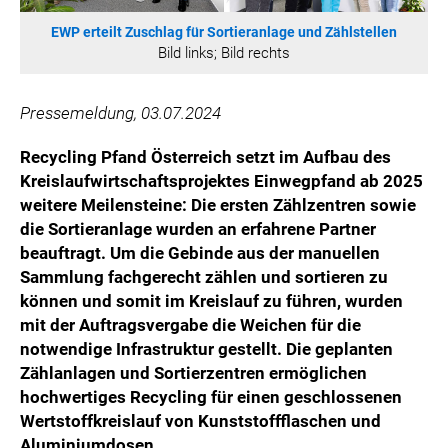
WILHELM-EXNER-MEDAILLEN STIFTUNG
EWP erteilt Zuschlag für Sortieranlage und Zählstellen
ADMIRAL SPORTWETTEN
Bild links; Bild rechts
EWP RECYCLING PFAND ÖSTERREICH
ANNEMARIE CHARITY
Pressemeldung, 03.07.2024
IMPERIAL MARKETS
Recycling Pfand Österreich setzt im Aufbau des
TRÄGERVEREIN EINWEGPFAND
Kreislaufwirtschaftsprojektes Einwegpfand ab 2025
SPECIAL OLYMPICS ÖSTERREICH
weitere Meilensteine: Die ersten Zählzentren sowie
die Sortieranlage wurden an erfahrene Partner
MEDIA
beauftragt. Um die Gebinde aus der manuellen
LOGOS
Sammlung fachgerecht zählen und sortieren zu
können und somit im Kreislauf zu führen, wurden
COCA COLA
mit der Auftragsvergabe die Weichen für die
PRESSEKONTAKT
notwendige Infrastruktur gestellt. Die geplanten
Zählanlagen und Sortierzentren ermöglichen
hochwertiges Recycling für einen geschlossenen
Wertstoffkreislauf von Kunststoffflaschen und
Aluminiumdosen.