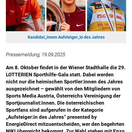
WILHELM-EXNER-MEDAILLEN STIFTUNG
ADMIRAL SPORTWETTEN
EWP RECYCLING PFAND ÖSTERREICH
ANNEMARIE CHARITY
Kandidat_innen Aufsteiger_in des Jahres
IMPERIAL MARKETS
TRÄGERVEREIN EINWEGPFAND
Pressemeldung, 19.09.2025
SPECIAL OLYMPICS ÖSTERREICH
Am 8. Oktober findet in der Wiener Stadthalle die 29.
MEDIA
LOTTERIEN Sporthilfe-Gala statt. Dabei werden
LOGOS
nicht nur die heimischen Sportler:innen des Jahres
ausgezeichnet – gewählt von den Mitgliedern von
COCA COLA
Sports Media Austria, Österreichs Vereinigung der
PRESSEKONTAKT
Sportjournalist:innen. Die österreichischen
Sportfans sind aufgerufen in der Kategorie
„Aufsteiger:in des Jahres“ presented by
EnergieDirect mitzuentscheiden, wer den begehrten
NIKI überreicht bekommt. Zur Wahl stehen mit Enzo