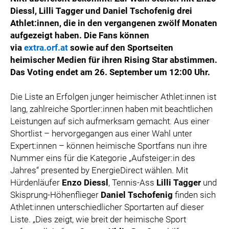
Diessl, Lilli Tagger und Daniel Tschofenig drei
Athlet:innen, die in den vergangenen zwölf Monaten
aufgezeigt haben. Die Fans können
via
extra.orf.at
sowie auf den Sportseiten
heimischer Medien für ihren Rising Star abstimmen.
Das Voting endet am 26. September um 12:00 Uhr.
Die Liste an Erfolgen junger heimischer Athlet:innen ist
lang, zahlreiche Sportler:innen haben mit beachtlichen
Leistungen auf sich aufmerksam gemacht. Aus einer
Shortlist – hervorgegangen aus einer Wahl unter
Expert:innen – können heimische Sportfans nun ihre
Nummer eins für die Kategorie „Aufsteiger:in des
Jahres“ presented by EnergieDirect wählen. Mit
Hürdenläufer
Enzo Diessl
, Tennis-Ass
Lilli Tagger
und
Skisprung-Höhenflieger
Daniel Tschofenig
finden sich
Athlet:innen unterschiedlicher Sportarten auf dieser
Liste. „Dies zeigt, wie breit der heimische Sport