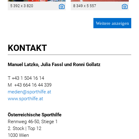
5 392 x 3 820
8 349 x 5 557
Weitere anzeigen
KONTAKT
Manuel Latzko, Julia Fassl und Ronni Gollatz
T +43 1 504 16 14
M +43 664 16 44 339
medien@sporthilfe.at
www.sporthilfe.at
Österreichische
Sporthilfe
Rennweg 46-50, Stiege 1
2. Stock | Top 12
1030 Wien