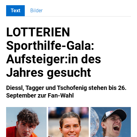
Text
Bilder
MELDUNGEN
LOTTERIEN
COCA-COLA
COCA-COLA HBC ÖSTERREICH
Sporthilfe-Gala:
RÖMERQUELLE
Aufsteiger:in des
ÖSTERREICHISCHE SPORTHILFE
KESCH
Jahres gesucht
BARFLY'S CLUB
SPORTS MEDIA AUSTRIA
Diessl, Tagger und Tschofenig stehen bis 26.
September zur Fan-Wahl
CULINARIUS
RECYCLEMICH-INITIATIVE
VIER HOCH VIER
ALFIES
HANNERSBERG