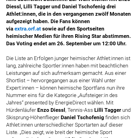
Diessl, Lilli Tagger und Daniel Tschofenig drei
Athlet:innen, die in den vergangenen zwölf Monaten
aufgezeigt haben. Die Fans können
via
extra.orf.at
sowie auf den Sportseiten
heimischer Medien für ihren Rising Star abstimmen.
Das Voting endet am 26. September um 12:00 Uhr.
Die Liste an Erfolgen junger heimischer Athlet:innen ist
lang, zahlreiche Sportler:innen haben mit beachtlichen
Leistungen auf sich aufmerksam gemacht. Aus einer
Shortlist – hervorgegangen aus einer Wahl unter
Expert:innen – können heimische Sportfans nun ihre
Nummer eins für die Kategorie „Aufsteiger:in des
Jahres“ presented by EnergieDirect wählen. Mit
Hürdenläufer
Enzo Diessl
, Tennis-Ass
Lilli Tagger
und
Skisprung-Höhenflieger
Daniel Tschofenig
finden sich
Athlet:innen unterschiedlicher Sportarten auf dieser
Liste. „Dies zeigt, wie breit der heimische Sport