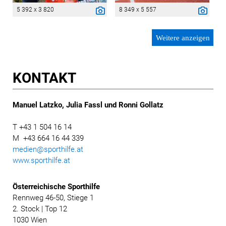
5 392 x 3 820
8 349 x 5 557
Weitere anzeigen
KONTAKT
Manuel Latzko, Julia Fassl und Ronni Gollatz
T +43 1 504 16 14
M +43 664 16 44 339
medien@sporthilfe.at
www.sporthilfe.at
Österreichische
Sporthilfe
Rennweg 46-50, Stiege 1
2. Stock | Top 12
1030 Wien