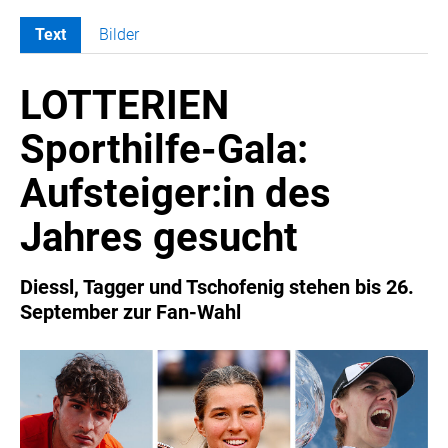
Text
Bilder
MELDUNGEN
LOTTERIEN
COCA-COLA
COCA-COLA HBC ÖSTERREICH
Sporthilfe-Gala:
RÖMERQUELLE
Aufsteiger:in des
ÖSTERREICHISCHE SPORTHILFE
KESCH
Jahres gesucht
BARFLY'S CLUB
SPORTS MEDIA AUSTRIA
Diessl, Tagger und Tschofenig stehen bis 26.
September zur Fan-Wahl
CULINARIUS
RECYCLEMICH-INITIATIVE
VIER HOCH VIER
ALFIES
HANNERSBERG