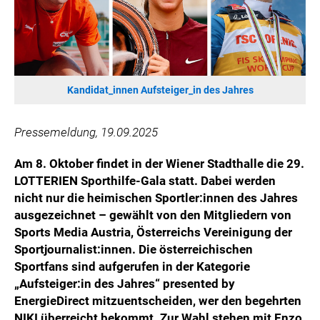
WILHELM-EXNER-MEDAILLEN STIFTUNG
ADMIRAL SPORTWETTEN
EWP RECYCLING PFAND ÖSTERREICH
ANNEMARIE CHARITY
Kandidat_innen Aufsteiger_in des Jahres
IMPERIAL MARKETS
TRÄGERVEREIN EINWEGPFAND
Pressemeldung, 19.09.2025
SPECIAL OLYMPICS ÖSTERREICH
Am 8. Oktober findet in der Wiener Stadthalle die 29.
MEDIA
LOTTERIEN Sporthilfe-Gala statt. Dabei werden
LOGOS
nicht nur die heimischen Sportler:innen des Jahres
ausgezeichnet – gewählt von den Mitgliedern von
COCA COLA
Sports Media Austria, Österreichs Vereinigung der
PRESSEKONTAKT
Sportjournalist:innen. Die österreichischen
Sportfans sind aufgerufen in der Kategorie
„Aufsteiger:in des Jahres“ presented by
EnergieDirect mitzuentscheiden, wer den begehrten
NIKI überreicht bekommt. Zur Wahl stehen mit Enzo