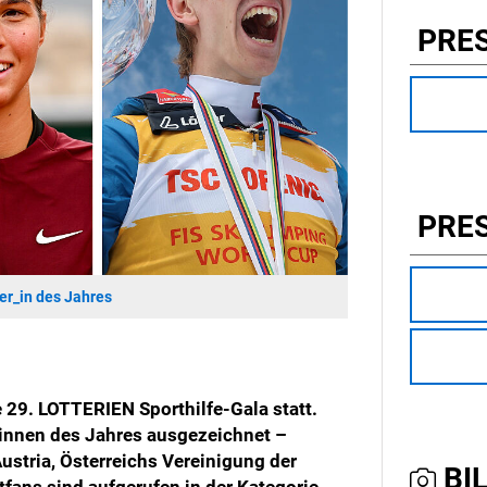
PRE
PRE
er_in des Jahres
e 29. LOTTERIEN Sporthilfe-Gala statt.
:innen des Jahres ausgezeichnet –
ustria, Österreichs Vereinigung der
BIL
tfans sind aufgerufen in der Kategorie