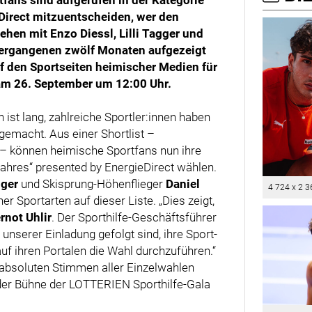
eDirect mitzuentscheiden, wer den
hen mit Enzo Diessl, Lilli Tagger und
n vergangenen zwölf Monaten aufgezeigt
f den Sportseiten heimischer Medien für
 am 26. September um 12:00 Uhr.
 ist lang, zahlreiche Sportler:innen haben
gemacht. Aus einer Shortlist –
 – können heimische Sportfans nun ihre
Jahres“ presented by EnergieDirect wählen.
gger
und Skisprung-Höhenflieger
Daniel
4 724 x 2 3
er Sportarten auf dieser Liste. „Dies zeigt,
rnot Uhlir
. Der Sporthilfe-Geschäftsführer
 unserer Einladung gefolgt sind, ihre Sport-
f ihren Portalen die Wahl durchzuführen.“
absoluten Stimmen aller Einzelwahlen
 der Bühne der LOTTERIEN Sporthilfe-Gala