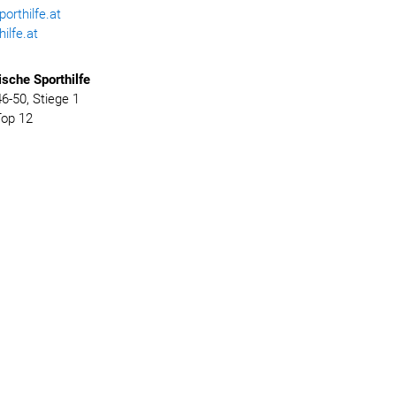
rthilfe.at
ilfe.at
ische
Sporthilfe
-50, Stiege 1
Top 12