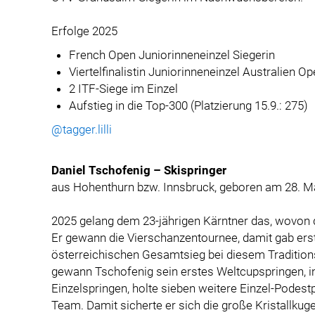
Erfolge 2025
French Open Juniorinneneinzel Siegerin
Viertelfinalistin Juniorinneneinzel Australien 
2 ITF-Siege im Einzel
Aufstieg in die Top-300 (Platzierung 15.9.: 275)
@tagger.lilli
Daniel Tschofenig – Skispringer
aus Hohenthurn bzw. Innsbruck, geboren am 28. M
2025 gelang dem 23-jährigen Kärntner das, wovon d
Er gewann die Vierschanzentournee, damit gab ers
österreichischen Gesamtsieg bei diesem Tradition
gewann Tschofenig sein erstes Weltcupspringen, in
Einzelspringen, holte sieben weitere Einzel-Podes
Team. Damit sicherte er sich die große Kristallkug