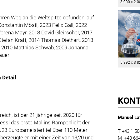
3 000 x 2 0
ihren Weg an die Weltspitze gefunden, auf
onstantin Möstl, 2023 Felix Gall, 2022
erena Mayr, 2018 David Gleirscher, 2017
Stefan Kraft, 2014 Thomas Diethart, 2013
h, 2010 Matthias Schwab, 2009 Johanna
auer
5 392 x 3 8
 Detail
KON
ch, ist der 21-jährige seit 2020 für
Manuel Lat
Diessl das erste Mal ins Rampenlicht der
 U23 Europameistertitel über 110 Meter
T +43 1 50
erzeugte er mit einer Zeit von 13,20 und
M +43 664