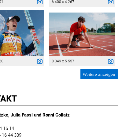
01
6 400 x 4 267
20
8 349 x 5 557
Weitere anzeigen
TAKT
zko, Julia Fassl und Ronni Gollatz
4 16 14
 16 44 339