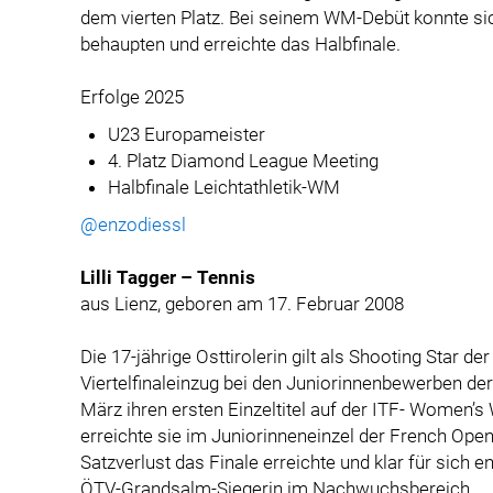
dem vierten Platz. Bei seinem WM-Debüt konnte sich
behaupten und erreichte das Halbfinale.
Erfolge 2025
U23 Europameister
4. Platz Diamond League Meeting
Halbfinale Leichtathletik-WM
@enzodiessl
Lilli Tagger – Tennis
aus Lienz, geboren am 17. Februar 2008
Die 17-jährige Osttirolerin gilt als Shooting Star
Viertelfinaleinzug bei den Juniorinnenbewerben der 
März ihren ersten Einzeltitel auf der ITF- Women’s
erreichte sie im Juniorinneneinzel der French Open
Satzverlust das Finale erreichte und klar für sich en
ÖTV-Grandsalm-Siegerin im Nachwuchsbereich.