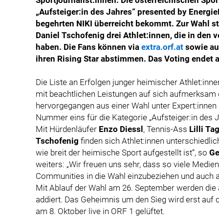
„Aufsteiger:in des Jahres“ presented by Energi
begehrten NIKI überreicht bekommt. Zur Wahl ste
Daniel Tschofenig drei Athlet:innen, die in de
haben. Die Fans können via
extra.orf.at
sowie au
ihren Rising Star abstimmen. Das Voting endet
Die Liste an Erfolgen junger heimischer Athlet:innen
mit beachtlichen Leistungen auf sich aufmerksam 
hervorgegangen aus einer Wahl unter Expert:innen
Nummer eins für die Kategorie „Aufsteiger:in des 
Mit Hürdenläufer
Enzo Diessl
, Tennis-Ass
Lilli Ta
Tschofenig
finden sich Athlet:innen unterschiedlich
wie breit der heimische Sport aufgestellt ist“, so
Ge
weiters: „Wir freuen uns sehr, dass so viele Medien
Communities in die Wahl einzubeziehen und auch au
Mit Ablauf der Wahl am 26. September werden die 
addiert. Das Geheimnis um den Sieg wird erst auf
am 8. Oktober live in ORF 1 gelüftet.