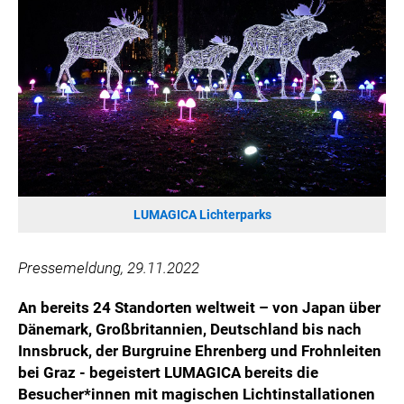
VIER HOCH VIER
ALFIES
HANNERSBERG
WILHELM-EXNER-MEDAILLEN STIFTUNG
ADMIRAL SPORTWETTEN
EWP RECYCLING PFAND ÖSTERREICH
ANNEMARIE CHARITY
IMPERIAL MARKETS
LUMAGICA Lichterparks
TRÄGERVEREIN EINWEGPFAND
SPECIAL OLYMPICS ÖSTERREICH
Pressemeldung, 29.11.2022
MEDIA
An bereits 24 Standorten weltweit – von Japan über
LOGOS
Dänemark, Großbritannien, Deutschland bis nach
Innsbruck, der Burgruine Ehrenberg und Frohnleiten
COCA COLA
bei Graz - begeistert LUMAGICA bereits die
PRESSEKONTAKT
Besucher*innen mit magischen Lichtinstallationen