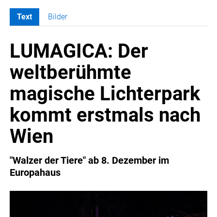
Text
Bilder
MELDUNGEN
LUMAGICA: Der
COCA-COLA
COCA-COLA HBC ÖSTERREICH
weltberühmte
RÖMERQUELLE
magische Lichterpark
ÖSTERREICHISCHE SPORTHILFE
KESCH
kommt erstmals nach
Vienna Gin Festival
Wien
Herr Alfons
KEJOB
"Walzer der Tiere" ab 8. Dezember im
BARFLY'S CLUB
Europahaus
SPORTS MEDIA AUSTRIA
CULINARIUS
RECYCLEMICH-INITIATIVE