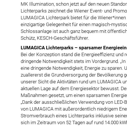
MK Illumination, schon jetzt auf den neuen Stando
Lichterparks zeichnet die Wiener Event- und Prom
LUMAGICA Lichterpark bietet für die Wiener*innen
einzigartige Gelegenheit für einen magisch-mystisc
Schlossanlage ist auch ganz bequem mit öffentlich
Schütz, KESCH-Geschäftsführer.
LUMAGICA Lichterparks – sparsamer Energieeins
Bei der Konzeption stand die Energieeffizienz un
dringende Notwendigkeit stets im Vordergrund. „In
eine dringende Notwendigkeit, Energie zu sparen. U
zuallererst die Grundversorgung der Bevölkerung 
unserer Sicht die Aktivtäten rund um LUMAGICA un
aktuellen Lage auf dem Energiesektor bewusst. D
Maßnahmen gesetzt, um einen sparsamen Energieein
„Dank der ausschließlichen Verwendung von LED-Bel
von LUMAGICA mit außerordentlich niedrigem Ene
Stromverbrauch eines Lichterparks inklusive seine
sich im Zeitraum von 52 Tagen auf rund 14.000 kWh