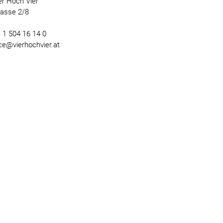
er Hoch Vier
gasse 2/8
) 1 504 16 14 0
ice@vierhochvier.at