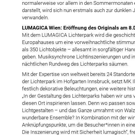
normalerweise vor allem in den Sommermonaten 
darstellt, wird sich nun erstmals auch zur dunklen
verwandeln.
LUMAGICA Wien: Eröffnung des Originals am 8
Mit dem LUMAGICA Lichterpark wird die geschicht
Europahauses um eine vorweihnachtliche stimmung
als 350 Lichtobjekte – allesamt in sorgfältiger Han
geben. Musiksynchrone Lichtinszenierungen und i
nächtlichen Rundweg des Lichterparks säumen.
Mit der Expertise von weltweit bereits 24 Standorte
der Lichterpark im Hofgarten Innsbruck, setzt MK Il
festlich dekorative Beleuchtungen, eine weitere his
„In der Gestaltung des Lichterparks haben wir uns
diesen Ort inspirieren lassen. Denn wo passen sow
Lichtgestalten – und das Ganze umrahmt von Walzer
wunderbare Ensemble? In Kombination mit der wint
Anknüpfungspunkte, um die Besucher*innen in eine 
Die Inszenierung wird mit Sicherheit lumagisch“, f