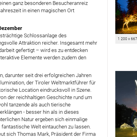
einen ganz besonderen Besucheranreiz
 Jahreszeit in einen magischen Ort
.Dezember
strächtige Schlossanlage des
1 200 x 66
svolle Attraktion reicher. Insgesamt mehr
darbeit gefertigt – wird es zu entdecken
nteraktive Elemente werden zudem den
n, darunter seit drei erfolgreichen Jahren
lumination, der Tiroler Weltmarktführer für
torische Location eindrucksvoll in Szene.
 von der reichhaltigen Geschichte rund um
ohl tanzende als auch tierische
klängen - besser hin als in dieses
erlichen Natur ergeben sich einmalige
fantastische Welt eintauchen zu lassen.
reut sich Thomas Mark, Präsident der Firma