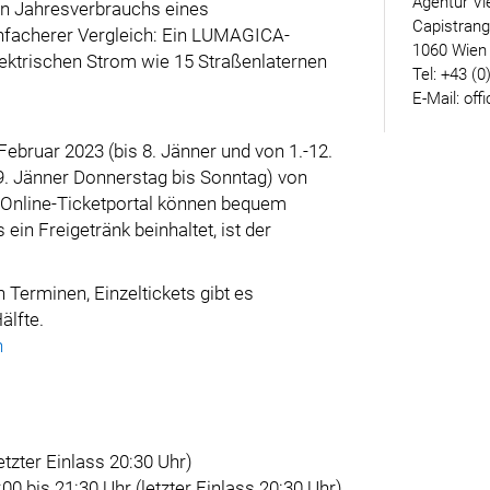
Agentur Vi
en Jahresverbrauchs eines
Capistran
infacherer Vergleich: Ein LUMAGICA-
1060 Wien
elektrischen Strom wie 15 Straßenlaternen
Tel: +43 (0
E-Mail: off
bruar 2023 (bis 8. Jänner und von 1.-12.
-29. Jänner Donnerstag bis Sonntag) von
 Online-Ticketportal können bequem
ein Freigetränk beinhaltet, ist der
 Terminen, Einzeltickets gibt es
älfte.
n
etzter Einlass 20:30 Uhr)
0 bis 21:30 Uhr (letzter Einlass 20:30 Uhr)