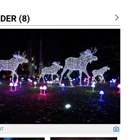
DER (8)
67