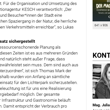
rt. Für die Organisation und Umsetzung des
otionagentur KESCH verantwortlich: „Der
 und Besucher*innen der Stadt eine
hen Spaziergang in der Natur, die herrliche
641 x 906
en Verkehrsmitteln erreichbar“, so Lukas
atz sichergestellt
d ressourcenschonende Planung als
 diesen Zeiten ist es aus mehreren Gründen
KON
nd natürlich steht außer Frage, dass
gewährleistet sein muss. Dem sind auch aus
terzuordnen“, ist sich Thomas Mark der
eshalb wurden von Anfang an sämtliche
satz für den Lichterpark sicherzustellen.
euchtung ist für uns eine Realisierung
rgiebedarf möglich. Der gesamte
r Infrastruktur und Gastronomie beläuft
Mag. Juli
. Damit entspricht der Verbrauch pro