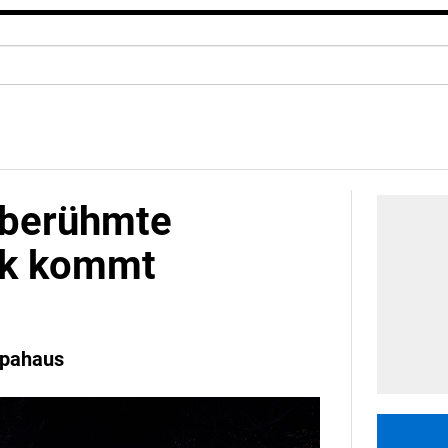
tberühmte
rk kommt
opahaus