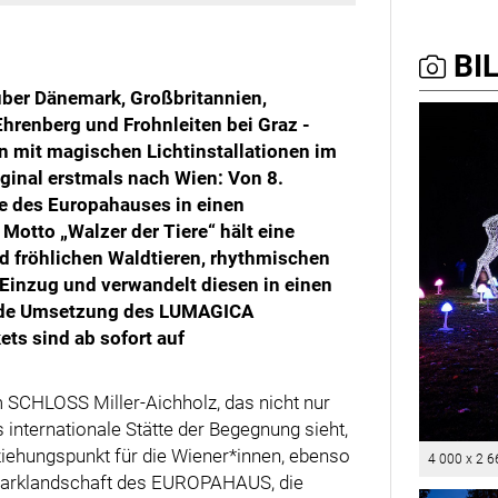
BIL
über Dänemark, Großbritannien,
hrenberg und Frohnleiten bei Graz -
n mit magischen Lichtinstallationen im
inal erstmals nach Wien: Von 8.
e des Europahauses in einen
Motto „Walzer der Tiere“ hält eine
d fröhlichen Waldtieren, rhythmischen
 Einzug und verwandelt diesen in einen
nde Umsetzung des LUMAGICA
ets sind ab sofort auf
SCHLOSS Miller-Aichholz, das nicht nur
 internationale Stätte der Begegnung sieht,
ziehungspunkt für die Wiener*innen, ebenso
4 000 x 2 6
 Parklandschaft des EUROPAHAUS, die