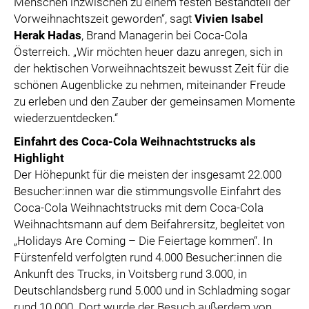
Menschen inzwischen zu einem festen Bestandteil der
Vorweihnachtszeit geworden“, sagt
Vivien Isabel
Herak Hadas
, Brand Managerin bei Coca-Cola
Österreich. „Wir möchten heuer dazu anregen, sich in
der hektischen Vorweihnachtszeit bewusst Zeit für die
schönen Augenblicke zu nehmen, miteinander Freude
zu erleben und den Zauber der gemeinsamen Momente
wiederzuentdecken.“
Einfahrt des Coca-Cola Weihnachtstrucks als
Highlight
Der Höhepunkt für die meisten der insgesamt 22.000
Besucher:innen war die stimmungsvolle Einfahrt des
Coca-Cola Weihnachtstrucks mit dem Coca-Cola
Weihnachtsmann auf dem Beifahrersitz, begleitet von
„Holidays Are Coming – Die Feiertage kommen“. In
Fürstenfeld verfolgten rund 4.000 Besucher:innen die
Ankunft des Trucks, in Voitsberg rund 3.000, in
Deutschlandsberg rund 5.000 und in Schladming sogar
rund 10.000. Dort wurde der Besuch außerdem von