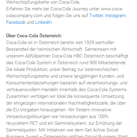
Wertschöpfungskette von Coca-Cola.
Erfahren Sie mehr bei Coca-Cola Journey unter www.coca-
colacompany.com und folgen Sie uns auf
Twitter
,
Instagram
,
Facebook
und
LinkedIn
.
Über Coca-Cola Österreich:
Coca-Cola ist in Österreich bereits seit 1929 wertvoller
Bestandteil der heimischen Wirtschaft. Gemeinsam mit
unserem Abfüllpartner Coca-Cola HBC Österreich beschäftigt
das Coca-Cola System in Österreich rund 900 Mitarbeitende.
Die lokale Produktion, unser Beitrag zur österreichischen
Wertschöpfungskette und unsere langjährigen Kunden- und
Konsumentenbeziehungen basieren auf verantwortungs- und
vertrauensvollem Handeln innerhalb des Coca-Cola Systems.
Zusammen verfolgen wir lokal die konsequente Umsetzung
der ehrgeizigen internationalen Nachhaltigkeitsziele, die über
die EU-Vorgaben hinausgehen. Wir fördern innovative
Verpackungslösungen wie Verpackungen aus 100%
recyceltem PET und ein Sammelsystem, zur Erhöhung der
Sammelquoten. Mit Initiativen wie dem Get Active Social
Business Award – Österreichs größten Social Business Start