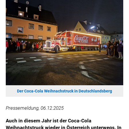
HANNERSBERG
WILHELM-EXNER-MEDAILLEN STIFTUNG
ADMIRAL SPORTWETTEN
EWP RECYCLING PFAND ÖSTERREICH
ANNEMARIE CHARITY
IMPERIAL MARKETS
TRÄGERVEREIN EINWEGPFAND
SPECIAL OLYMPICS ÖSTERREICH
MEDIA
LOGOS
Der Coca-Cola Weihnachstruck in Deutschlandsberg
COCA COLA
PRESSEKONTAKT
Pressemeldung, 06.12.2025
Auch in diesem Jahr ist der Coca-Cola
Weihnachtstruck wieder in Österreich unterwegs. In