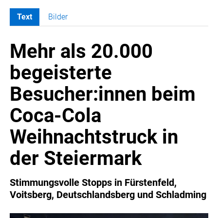
Text
Bilder
MELDUNGEN
Mehr als 20.000
COCA-COLA
Coca-Cola CUP
begeisterte
COCA-COLA HBC ÖSTERREICH
Besucher:innen beim
RÖMERQUELLE
ÖSTERREICHISCHE SPORTHILFE
Coca-Cola
KESCH
Weihnachtstruck in
BARFLY'S CLUB
SPORTS MEDIA AUSTRIA
der Steiermark
CULINARIUS
RECYCLEMICH-INITIATIVE
Stimmungsvolle Stopps in Fürstenfeld,
Voitsberg, Deutschlandsberg und Schladming
VIER HOCH VIER
ALFIES