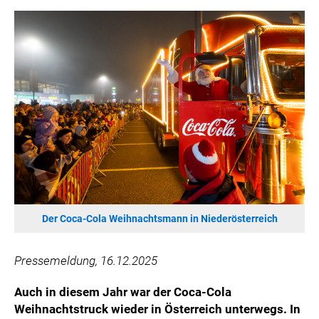
HANNERSBERG
WILHELM-EXNER-MEDAILLEN STIFTUNG
ADMIRAL SPORTWETTEN
EWP RECYCLING PFAND ÖSTERREICH
ANNEMARIE CHARITY
IMPERIAL MARKETS
TRÄGERVEREIN EINWEGPFAND
SPECIAL OLYMPICS ÖSTERREICH
MEDIA
LOGOS
Der Coca-Cola Weihnachtsmann in Niederösterreich
COCA COLA
Pressemeldung, 16.12.2025
PRESSEKONTAKT
Auch in diesem Jahr war der Coca-Cola
Weihnachtstruck wieder in Österreich unterwegs. In