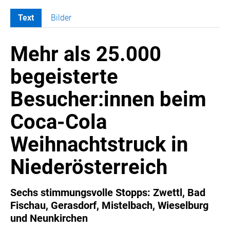
Text
Bilder
MELDUNGEN
Mehr als 25.000
COCA-COLA
Coca-Cola CUP
begeisterte
COCA-COLA HBC ÖSTERREICH
Besucher:innen beim
RÖMERQUELLE
ÖSTERREICHISCHE SPORTHILFE
Coca-Cola
KESCH
Weihnachtstruck in
BARFLY'S CLUB
SPORTS MEDIA AUSTRIA
Niederösterreich
CULINARIUS
RECYCLEMICH-INITIATIVE
Sechs stimmungsvolle Stopps: Zwettl, Bad
Fischau, Gerasdorf, Mistelbach, Wieselburg
VIER HOCH VIER
und Neunkirchen
ALFIES