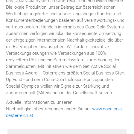
das Coca-Cola System in Österreich rund 900 Mitarbeitende.
Die lokale Produktion, unser Beitrag zur österreichischen
Wertschöpfungskette und unsere langjährigen Kunden- und
Konsumentenbeziehungen basieren auf verantwortungs- und
vertrauensvollem Handeln innerhalb des Coca-Cola Systems.
Zusammen verfolgen wir lokal die konsequente Umsetzung
der ehrgeizigen internationalen Nachhaltigkeitsziele, die über
die EU-Vorgaben hinausgehen. Wir fördern innovative
Verpackungslösungen wie Verpackungen aus 100%
recyceltem PET und ein Sammelsystem, zur Erhöhung der
Sammelquoten. Mit Initiativen wie dem Get Active Social
Business Award – Österreichs größten Social Business Start
Up Fund - und dem Coca-Cola Inclusion Run zugunsten
Special Olympics wollen wir Signale zur Stärkung und
Zusammenhalt (Miteinand!) in der Gesellschaft setzen.
Aktuelle Informationen zu unseren
Nachhaltigkeitsbestrebungen finden Sie auf
www.coca-cola-
oesterreich.at