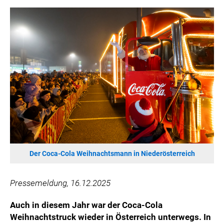
HANNERSBERG
WILHELM-EXNER-MEDAILLEN STIFTUNG
ADMIRAL SPORTWETTEN
EWP RECYCLING PFAND ÖSTERREICH
ANNEMARIE CHARITY
IMPERIAL MARKETS
TRÄGERVEREIN EINWEGPFAND
SPECIAL OLYMPICS ÖSTERREICH
MEDIA
LOGOS
Der Coca-Cola Weihnachtsmann in Niederösterreich
COCA COLA
Pressemeldung, 16.12.2025
PRESSEKONTAKT
Auch in diesem Jahr war der Coca-Cola
Weihnachtstruck wieder in Österreich unterwegs. In