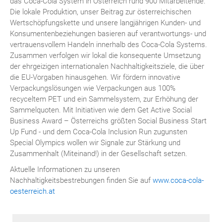
das Coca-Cola System in Österreich rund 900 Mitarbeitende.
Die lokale Produktion, unser Beitrag zur österreichischen
Wertschöpfungskette und unsere langjährigen Kunden- und
Konsumentenbeziehungen basieren auf verantwortungs- und
vertrauensvollem Handeln innerhalb des Coca-Cola Systems.
Zusammen verfolgen wir lokal die konsequente Umsetzung
der ehrgeizigen internationalen Nachhaltigkeitsziele, die über
die EU-Vorgaben hinausgehen. Wir fördern innovative
Verpackungslösungen wie Verpackungen aus 100%
recyceltem PET und ein Sammelsystem, zur Erhöhung der
Sammelquoten. Mit Initiativen wie dem Get Active Social
Business Award – Österreichs größten Social Business Start
Up Fund - und dem Coca-Cola Inclusion Run zugunsten
Special Olympics wollen wir Signale zur Stärkung und
Zusammenhalt (Miteinand!) in der Gesellschaft setzen.
Aktuelle Informationen zu unseren
Nachhaltigkeitsbestrebungen finden Sie auf
www.coca-cola-
oesterreich.at