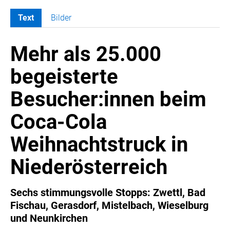
Text
Bilder
MELDUNGEN
Mehr als 25.000
COCA-COLA
Coca-Cola CUP
begeisterte
COCA-COLA HBC ÖSTERREICH
Besucher:innen beim
RÖMERQUELLE
ÖSTERREICHISCHE SPORTHILFE
Coca-Cola
KESCH
Weihnachtstruck in
BARFLY'S CLUB
SPORTS MEDIA AUSTRIA
Niederösterreich
CULINARIUS
RECYCLEMICH-INITIATIVE
Sechs stimmungsvolle Stopps: Zwettl, Bad
Fischau, Gerasdorf, Mistelbach, Wieselburg
VIER HOCH VIER
und Neunkirchen
ALFIES