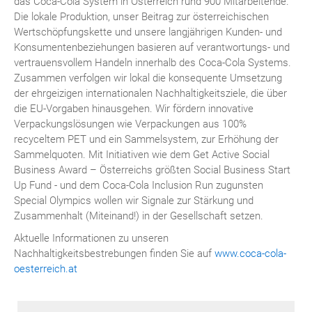
das Coca-Cola System in Österreich rund 900 Mitarbeitende.
Die lokale Produktion, unser Beitrag zur österreichischen
Wertschöpfungskette und unsere langjährigen Kunden- und
Konsumentenbeziehungen basieren auf verantwortungs- und
vertrauensvollem Handeln innerhalb des Coca-Cola Systems.
Zusammen verfolgen wir lokal die konsequente Umsetzung
der ehrgeizigen internationalen Nachhaltigkeitsziele, die über
die EU-Vorgaben hinausgehen. Wir fördern innovative
Verpackungslösungen wie Verpackungen aus 100%
recyceltem PET und ein Sammelsystem, zur Erhöhung der
Sammelquoten. Mit Initiativen wie dem Get Active Social
Business Award – Österreichs größten Social Business Start
Up Fund - und dem Coca-Cola Inclusion Run zugunsten
Special Olympics wollen wir Signale zur Stärkung und
Zusammenhalt (Miteinand!) in der Gesellschaft setzen.
Aktuelle Informationen zu unseren
Nachhaltigkeitsbestrebungen finden Sie auf
www.coca-cola-
oesterreich.at