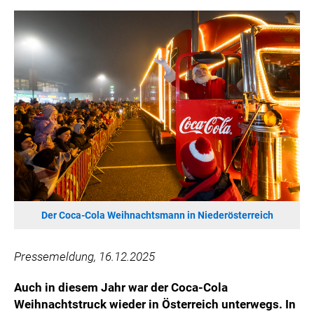
HANNERSBERG
WILHELM-EXNER-MEDAILLEN STIFTUNG
ADMIRAL SPORTWETTEN
EWP RECYCLING PFAND ÖSTERREICH
ANNEMARIE CHARITY
IMPERIAL MARKETS
TRÄGERVEREIN EINWEGPFAND
SPECIAL OLYMPICS ÖSTERREICH
MEDIA
LOGOS
Der Coca-Cola Weihnachtsmann in Niederösterreich
COCA COLA
Pressemeldung, 16.12.2025
PRESSEKONTAKT
Auch in diesem Jahr war der Coca-Cola
Weihnachtstruck wieder in Österreich unterwegs. In