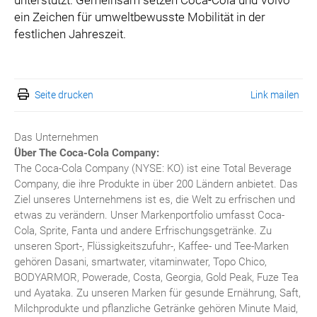
unterstützt. Gemeinsam setzen Coca-Cola und Volvo
ein Zeichen für umweltbewusste Mobilität in der
festlichen Jahreszeit.
Seite drucken
Link mailen
Das Unternehmen
Über The Coca-Cola Company:
The Coca-Cola Company (NYSE: KO) ist eine Total Beverage
Company, die ihre Produkte in über 200 Ländern anbietet. Das
Ziel unseres Unternehmens ist es, die Welt zu erfrischen und
etwas zu verändern. Unser Markenportfolio umfasst Coca-
Cola, Sprite, Fanta und andere Erfrischungsgetränke. Zu
unseren Sport-, Flüssigkeitszufuhr-, Kaffee- und Tee-Marken
gehören Dasani, smartwater, vitaminwater, Topo Chico,
BODYARMOR, Powerade, Costa, Georgia, Gold Peak, Fuze Tea
und Ayataka. Zu unseren Marken für gesunde Ernährung, Saft,
Milchprodukte und pflanzliche Getränke gehören Minute Maid,