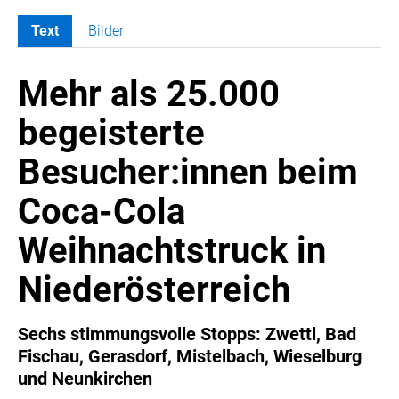
Text
Bilder
MELDUNGEN
Mehr als 25.000
COCA-COLA
Coca-Cola CUP
begeisterte
COCA-COLA HBC ÖSTERREICH
Besucher:innen beim
RÖMERQUELLE
ÖSTERREICHISCHE SPORTHILFE
Coca-Cola
KESCH
Weihnachtstruck in
BARFLY'S CLUB
SPORTS MEDIA AUSTRIA
Niederösterreich
CULINARIUS
RECYCLEMICH-INITIATIVE
Sechs stimmungsvolle Stopps: Zwettl, Bad
Fischau, Gerasdorf, Mistelbach, Wieselburg
VIER HOCH VIER
und Neunkirchen
ALFIES