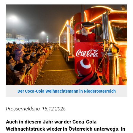
HANNERSBERG
WILHELM-EXNER-MEDAILLEN STIFTUNG
ADMIRAL SPORTWETTEN
EWP RECYCLING PFAND ÖSTERREICH
ANNEMARIE CHARITY
IMPERIAL MARKETS
TRÄGERVEREIN EINWEGPFAND
SPECIAL OLYMPICS ÖSTERREICH
MEDIA
LOGOS
Der Coca-Cola Weihnachtsmann in Niederösterreich
COCA COLA
Pressemeldung, 16.12.2025
PRESSEKONTAKT
Auch in diesem Jahr war der Coca-Cola
Weihnachtstruck wieder in Österreich unterwegs. In