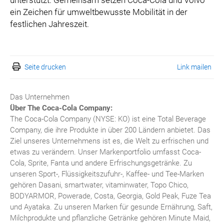
unterstützt. Gemeinsam setzen Coca-Cola und Volvo
ein Zeichen für umweltbewusste Mobilität in der
festlichen Jahreszeit.
Seite drucken
Link mailen
Das Unternehmen
Über The Coca-Cola Company:
The Coca-Cola Company (NYSE: KO) ist eine Total Beverage
Company, die ihre Produkte in über 200 Ländern anbietet. Das
Ziel unseres Unternehmens ist es, die Welt zu erfrischen und
etwas zu verändern. Unser Markenportfolio umfasst Coca-
Cola, Sprite, Fanta und andere Erfrischungsgetränke. Zu
unseren Sport-, Flüssigkeitszufuhr-, Kaffee- und Tee-Marken
gehören Dasani, smartwater, vitaminwater, Topo Chico,
BODYARMOR, Powerade, Costa, Georgia, Gold Peak, Fuze Tea
und Ayataka. Zu unseren Marken für gesunde Ernährung, Saft,
Milchprodukte und pflanzliche Getränke gehören Minute Maid,