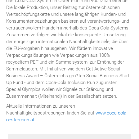
das Coca-Cola System in Österreich rund 900 Mitarbeitende.
Die lokale Produktion, unser Beitrag zur österreichischen
Wertschöpfungskette und unsere langjährigen Kunden- und
Konsumentenbeziehungen basieren auf verantwortungs- und
vertrauensvollem Handeln innerhalb des Coca-Cola Systems.
Zusammen verfolgen wir lokal die konsequente Umsetzung
der ehrgeizigen internationalen Nachhaltigkeitsziele, die über
die EU-Vorgaben hinausgehen. Wir fördern innovative
Verpackungslösungen wie Verpackungen aus 100%
recyceltem PET und ein Sammelsystem, zur Erhöhung der
Sammelquoten. Mit Initiativen wie dem Get Active Social
Business Award – Österreichs größten Social Business Start
Up Fund - und dem Coca-Cola Inclusion Run zugunsten
Special Olympics wollen wir Signale zur Stärkung und
Zusammenhalt (Miteinand!) in der Gesellschaft setzen.
Aktuelle Informationen zu unseren
Nachhaltigkeitsbestrebungen finden Sie auf
www.coca-cola-
oesterreich.at