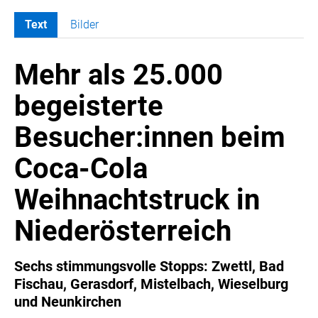
Text
Bilder
MELDUNGEN
Mehr als 25.000
COCA-COLA
Coca-Cola CUP
begeisterte
COCA-COLA HBC ÖSTERREICH
Besucher:innen beim
RÖMERQUELLE
ÖSTERREICHISCHE SPORTHILFE
Coca-Cola
KESCH
Weihnachtstruck in
BARFLY'S CLUB
SPORTS MEDIA AUSTRIA
Niederösterreich
CULINARIUS
RECYCLEMICH-INITIATIVE
Sechs stimmungsvolle Stopps: Zwettl, Bad
Fischau, Gerasdorf, Mistelbach, Wieselburg
VIER HOCH VIER
und Neunkirchen
ALFIES