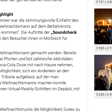
5 731 x 3 8
ghlight
:innen war die stimmungsvolle Einfahrt des
eihnachtsmann auf dem Beifahrersitz,
e kommen“. Die Auftritte der
„Soundcheck
i den Besucher:innen in Mörbisch für
5 595 x 3 7
Weihnachtsmann gemacht werden. Bereits
 Pforten und bot zahlreiche Aktivitäten.
 Coca-Cola Dose mit nach Hause nehmen,
Möglichkeit, sich ein Andenken an den
 Tribüne aufgebaut, auf der man
ola Weihnachtsmanns machen konnte.
en Virtual-Reality-Schlitten im Gepäck, mit
5 235 x 3 4
Weihnachtstrucks die Möglichkeit, Gutes zu