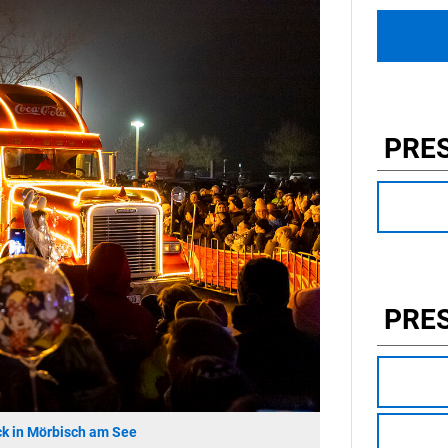
PRE
PRE
k in Mörbisch am See