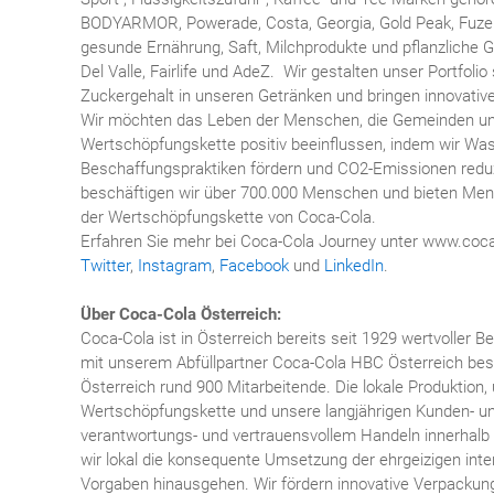
BODYARMOR, Powerade, Costa, Georgia, Gold Peak, Fuze 
gesunde Ernährung, Saft, Milchprodukte und pflanzliche G
Del Valle, Fairlife und AdeZ. Wir gestalten unser Portfoli
Zuckergehalt in unseren Getränken und bringen innovativ
Wir möchten das Leben der Menschen, die Gemeinden un
Wertschöpfungskette positiv beeinflussen, indem wir Was
Beschaffungspraktiken fördern und CO2-Emissionen redu
beschäftigen wir über 700.000 Menschen und bieten Mens
der Wertschöpfungskette von Coca-Cola.
Erfahren Sie mehr bei Coca-Cola Journey unter www.coc
Twitter
,
Instagram
,
Facebook
und
LinkedIn
.
Über Coca-Cola Österreich:
Coca-Cola ist in Österreich bereits seit 1929 wertvoller
mit unserem Abfüllpartner Coca-Cola HBC Österreich bes
Österreich rund 900 Mitarbeitende. Die lokale Produktion,
Wertschöpfungskette und unsere langjährigen Kunden- 
verantwortungs- und vertrauensvollem Handeln innerhal
wir lokal die konsequente Umsetzung der ehrgeizigen inter
Vorgaben hinausgehen. Wir fördern innovative Verpacku