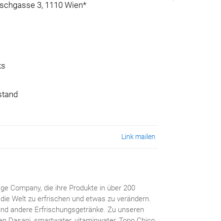
schgasse 3, 1110 Wien*
ks
stand
Link mailen
ge Company, die ihre Produkte in über 200
die Welt zu erfrischen und etwas zu verändern.
und andere Erfrischungsgetränke. Zu unseren
ren Dasani, smartwater, vitaminwater, Topo Chico,