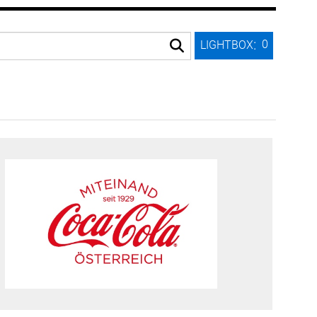
:
0
LIGHTBOX