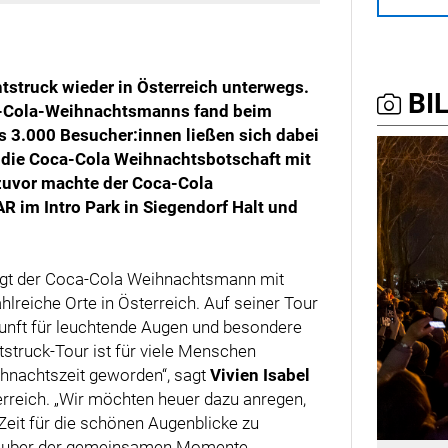
tstruck wieder in Österreich unterwegs.
BIL
a-Cola-Weihnachtsmanns fand beim
s 3.000 Besucher:innen ließen sich dabei
die Coca-Cola Weihnachtsbotschaft mit
 zuvor machte der Coca-Cola
im Intro Park in Siegendorf Halt und
ngt der Coca-Cola Weihnachtsmann mit
lreiche Orte in Österreich. Auf seiner Tour
kunft für leuchtende Augen und besondere
truck-Tour ist für viele Menschen
ihnachtszeit geworden“, sagt
Vivien Isabel
rreich. „Wir möchten heuer dazu anregen,
Zeit für die schönen Augenblicke zu
 Zauber der gemeinsamen Momente