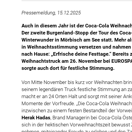
Pressemeldung, 15.12.2025
Auch in diesem Jahr ist der Coca-Cola Weihnach
Der zweite Burgenland-Stopp der Tour des Coc
Winterwunder in Mörbisch am See statt. Mehr al
in Weihnachtsstimmung versetzen und nahmen 
nach Hause: „Erfrische deine Festtage.“ Bereits
Weihnachtstruck am 26. November bei EUROSPAR 
sorgte auch dort für festliche Stimmung.
Von Mitte November bis kurz vor Weihnachten bri
seinem legendären Truck festliche Stimmung an zah
macht er an 24 Orten Halt und sorgt mit seiner An
Momente der Vorfreude. „Die Coca-Cola Weihnachts
inzwischen zu einem festen Bestandteil der Vorwe
Herak Hadas
, Brand Managerin bei Coca-Cola Öste
sich in der hektischen Vorweihnachtszeit bewusst 
nehmen, miteinander Freude zu erleben und den