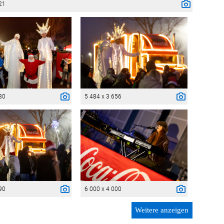
21
30
5 484 x 3 656
90
6 000 x 4 000
Weitere anzeigen