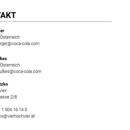
TAKT
er
Österreich
burger@coca-cola.com
lkes
Österreich
foulkes@coca-cola.com
tzko
Vier
gasse 2/8
) 1 504 16 14 0
ice@vierhochvier.at