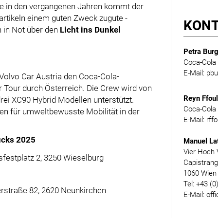
ie in den vergangenen Jahren kommt der
rtikeln einem guten Zweck zugute -
KON
n in Not über den
Licht ins Dunkel
Petra Burg
Coca-Cola 
E-Mail: p
 Volvo Car Austria den Coca-Cola-
 Tour durch Österreich. Die Crew wird von
Reyn Ffou
rei XC90 Hybrid Modellen unterstützt.
Coca-Cola 
n für umweltbewusste Mobilität in der
E-Mail: rf
ucks 2025
Manuel La
Vier Hoch 
sfestplatz 2, 3250 Wieselburg
Capistran
1060 Wien
Tel: +43 (0
rstraße 82, 2620 Neunkirchen
E-Mail: off