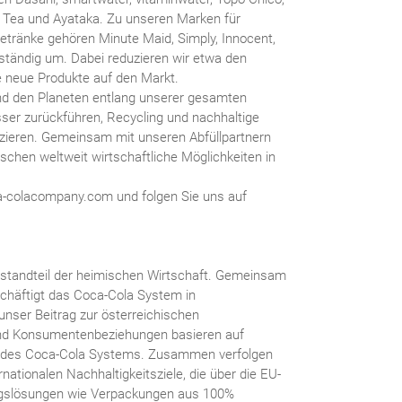
Tea und Ayataka. Zu unseren Marken für
etränke gehören Minute Maid, Simply, Innocent,
o ständig um. Dabei reduzieren wir etwa den
e neue Produkte auf den Markt.
d den Planeten entlang unserer gesamten
ser zurückführen, Recycling und nachhaltige
zieren. Gemeinsam mit unseren Abfüllpartnern
chen weltweit wirtschaftliche Möglichkeiten in
a-colacompany.com und folgen Sie uns auf
 Bestandteil der heimischen Wirtschaft. Gemeinsam
chäftigt das Coca-Cola System in
 unser Beitrag zur österreichischen
und Konsumentenbeziehungen basieren auf
b des Coca-Cola Systems. Zusammen verfolgen
nationalen Nachhaltigkeitsziele, die über die EU-
ngslösungen wie Verpackungen aus 100%