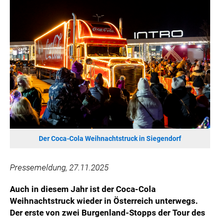
HANNERSBERG
WILHELM-EXNER-MEDAILLEN STIFTUNG
ADMIRAL SPORTWETTEN
EWP RECYCLING PFAND ÖSTERREICH
ANNEMARIE CHARITY
IMPERIAL MARKETS
TRÄGERVEREIN EINWEGPFAND
SPECIAL OLYMPICS ÖSTERREICH
MEDIA
Der Coca-Cola Weihnachtstruck in Siegendorf
LOGOS
COCA COLA
Pressemeldung, 27.11.2025
PRESSEKONTAKT
Auch in diesem Jahr ist der Coca-Cola
Weihnachtstruck wieder in Österreich unterwegs.
Der erste von zwei Burgenland-Stopps der Tour des