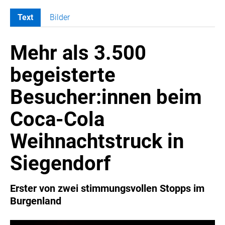
Text
Bilder
MELDUNGEN
Mehr als 3.500
COCA-COLA
Coca-Cola CUP
begeisterte
COCA-COLA HBC ÖSTERREICH
Besucher:innen beim
RÖMERQUELLE
ÖSTERREICHISCHE SPORTHILFE
Coca-Cola
KESCH
Weihnachtstruck in
BARFLY'S CLUB
SPORTS MEDIA AUSTRIA
Siegendorf
CULINARIUS
RECYCLEMICH-INITIATIVE
Erster von zwei stimmungsvollen Stopps im
Burgenland
VIER HOCH VIER
ALFIES