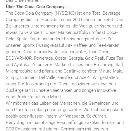
Das Unternehmen
Über The Coca-Cola Company:
The Coca-Cola Company (NYSE: KO) ist eine Total Beverage
Company, die ihre Produkte in über 200 Ländern anbietet. Das
Ziel unseres Unternehmens ist es, die Welt zu erfrischen und
etwas zu verändern. Unser Markenportfolio umfasst Coca-
Cola, Sprite, Fanta und andere Erfrischungsgetränke. Zu
unseren Sport-, Flüssigkeitszufuhr-, Kaffee- und Tee-Marken
gehören Dasani, smartwater, vitaminwater, Topo Chico,
BODYARMOR, Powerade, Costa, Georgia, Gold Peak, Fuze Tea
und Ayataka. Zu unseren Marken für gesunde Ernährung, Saft,
Milchprodukte und pflanzliche Getränke gehören Minute Maid,
Simply, Innocent, Del Valle, Fairlife und AdeZ. Wir gestalten
unser Portfolio ständig um. Dabei reduzieren wir etwa den
Zuckergehalt in unseren Getränken und bringen innovative
neue Produkte auf den Markt.
Wir möchten das Leben der Menschen, die Gemeinden und
den Planeten entlang unserer gesamten Wertschöpfungskette
positiv beeinflussen, indem wir Wasser zurückführen,
Recycling und nachhaltige Beschaffungspraktiken fördern und
CO2-Emissionen reduzieren. Gemeinsam mit unseren