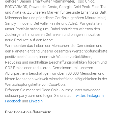
gehören Dasani, smartwater, vitaminwater, Topo Chico,
BODYARMOR, Powerade, Costa, Georgia, Gold Peak, Fuze Tea
und Ayataka. Zu unseren Marken für gesunde Ernährung, Saft,
Milchprodukte und pflanzliche Getränke gehören Minute Maid,
Simply, Innocent, Del Valle, Fairlife und AdeZ. Wir gestalten
unser Portfolio ständig um. Dabei reduzieren wir etwa den
Zuckergehalt in unseren Getränken und bringen innovative
neue Produkte auf den Markt.
Wir möchten das Leben der Menschen, die Gemeinden und
den Planeten entlang unserer gesamten Wertschöpfungskette
positiv beeinflussen, indem wir Wasser zurückführen,
Recycling und nachhaltige Beschaffungspraktiken fördern und
CO2-Emissionen reduzieren. Gemeinsam mit unseren
Abfüllpartnern beschäftigen wir über 700.000 Menschen und
bieten Menschen weltweit wirtschaftliche Möglichkeiten in der
Wertschöpfungskette von Coca-Cola.
Erfahren Sie mehr bei Coca-Cola Journey unter www.coca-
colacompany.com und folgen Sie uns auf
Twitter
,
Instagram
,
Facebook
und
LinkedIn
.
Über Coca-Cola Österreich: