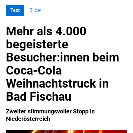
Text
Bilder
MELDUNGEN
Mehr als 4.000
COCA-COLA
Coca-Cola CUP
begeisterte
COCA-COLA HBC ÖSTERREICH
Besucher:innen beim
RÖMERQUELLE
ÖSTERREICHISCHE SPORTHILFE
Coca-Cola
KESCH
Weihnachtstruck in
BARFLY'S CLUB
SPORTS MEDIA AUSTRIA
Bad Fischau
CULINARIUS
RECYCLEMICH-INITIATIVE
Zweiter stimmungsvoller Stopp in
Niederösterreich
VIER HOCH VIER
ALFIES