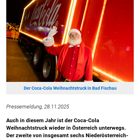
HANNERSBERG
WILHELM-EXNER-MEDAILLEN STIFTUNG
ADMIRAL SPORTWETTEN
EWP RECYCLING PFAND ÖSTERREICH
ANNEMARIE CHARITY
IMPERIAL MARKETS
TRÄGERVEREIN EINWEGPFAND
SPECIAL OLYMPICS ÖSTERREICH
MEDIA
Der Coca-Cola Weihnachtstruck in Bad Fischau
LOGOS
COCA COLA
Pressemeldung, 28.11.2025
PRESSEKONTAKT
Auch in diesem Jahr ist der Coca-Cola
Weihnachtstruck wieder in Österreich unterwegs.
Der zweite von insgesamt sechs Niederösterreich-