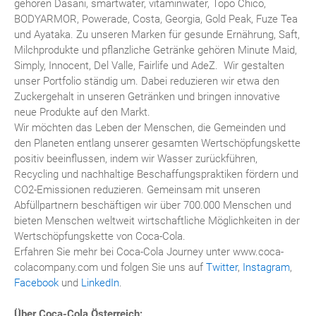
gehören Dasani, smartwater, vitaminwater, Topo Chico,
BODYARMOR, Powerade, Costa, Georgia, Gold Peak, Fuze Tea
und Ayataka. Zu unseren Marken für gesunde Ernährung, Saft,
Milchprodukte und pflanzliche Getränke gehören Minute Maid,
Simply, Innocent, Del Valle, Fairlife und AdeZ. Wir gestalten
unser Portfolio ständig um. Dabei reduzieren wir etwa den
Zuckergehalt in unseren Getränken und bringen innovative
neue Produkte auf den Markt.
Wir möchten das Leben der Menschen, die Gemeinden und
den Planeten entlang unserer gesamten Wertschöpfungskette
positiv beeinflussen, indem wir Wasser zurückführen,
Recycling und nachhaltige Beschaffungspraktiken fördern und
CO2-Emissionen reduzieren. Gemeinsam mit unseren
Abfüllpartnern beschäftigen wir über 700.000 Menschen und
bieten Menschen weltweit wirtschaftliche Möglichkeiten in der
Wertschöpfungskette von Coca-Cola.
Erfahren Sie mehr bei Coca-Cola Journey unter www.coca-
colacompany.com und folgen Sie uns auf
Twitter
,
Instagram
,
Facebook
und
LinkedIn
.
Über Coca-Cola Österreich: