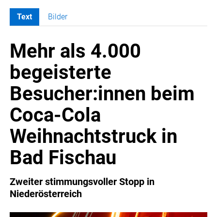
Text
Bilder
MELDUNGEN
Mehr als 4.000
COCA-COLA
Coca-Cola CUP
begeisterte
COCA-COLA HBC ÖSTERREICH
Besucher:innen beim
RÖMERQUELLE
ÖSTERREICHISCHE SPORTHILFE
Coca-Cola
KESCH
Weihnachtstruck in
BARFLY'S CLUB
SPORTS MEDIA AUSTRIA
Bad Fischau
CULINARIUS
RECYCLEMICH-INITIATIVE
Zweiter stimmungsvoller Stopp in
Niederösterreich
VIER HOCH VIER
ALFIES