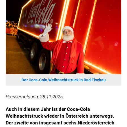
HANNERSBERG
WILHELM-EXNER-MEDAILLEN STIFTUNG
ADMIRAL SPORTWETTEN
EWP RECYCLING PFAND ÖSTERREICH
ANNEMARIE CHARITY
IMPERIAL MARKETS
TRÄGERVEREIN EINWEGPFAND
SPECIAL OLYMPICS ÖSTERREICH
MEDIA
Der Coca-Cola Weihnachtstruck in Bad Fischau
LOGOS
COCA COLA
Pressemeldung, 28.11.2025
PRESSEKONTAKT
Auch in diesem Jahr ist der Coca-Cola
Weihnachtstruck wieder in Österreich unterwegs.
Der zweite von insgesamt sechs Niederösterreich-