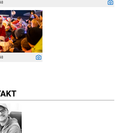
48
48
TAKT