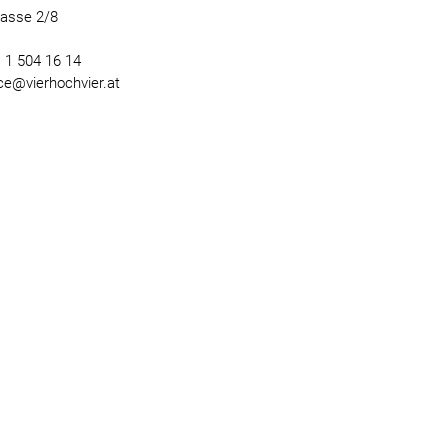
gasse 2/8
) 1 504 16 14
ice@vierhochvier.at