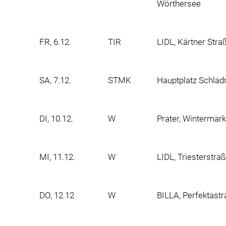
Wörthersee
FR, 6.12.
TIR
LIDL, Kärtner Stra
SA, 7.12.
STMK
Hauptplatz Schlad
DI, 10.12.
W
Prater, Wintermar
MI, 11.12.
W
LIDL, Triesterstra
DO, 12.12
W
BILLA, Perfektast