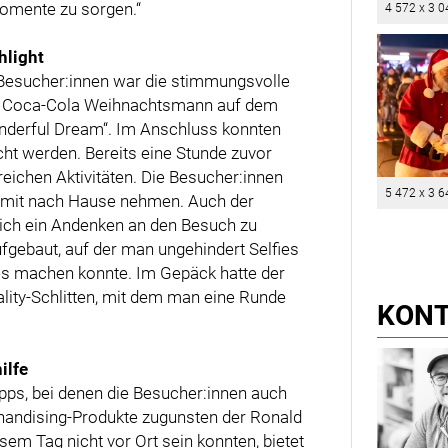
Momente zu sorgen.“
4 572 x 3 0
hlight
 Besucher:innen war die stimmungsvolle
em Coca-Cola Weihnachtsmann auf dem
onderful Dream“. Im Anschluss konnten
 werden. Bereits eine Stunde zuvor
eichen Aktivitäten. Die Besucher:innen
5 472 x 3 6
e mit nach Hause nehmen. Auch der
sich ein Andenken an den Besuch zu
fgebaut, auf der man ungehindert Selfies
 machen konnte. Im Gepäck hatte der
ity-Schlitten, mit dem man eine Runde
KON
ilfe
pps, bei denen die Besucher:innen auch
handising-Produkte zugunsten der Ronald
sem Tag nicht vor Ort sein konnten, bietet