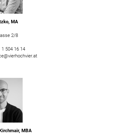
tzko, MA
gasse 2/8
) 1 504 16 14
ice@vierhochvier.at
 Kirchmair, MBA