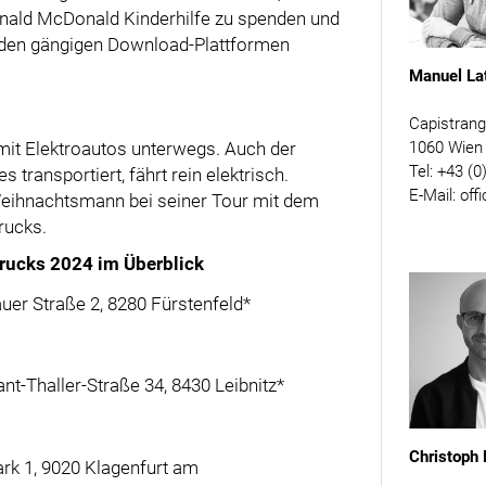
Ronald McDonald Kinderhilfe zu spenden und
f den gängigen Download-Plattformen
Manuel La
Capistran
mit Elektroautos unterwegs. Auch der
1060 Wien
Tel: +43 (0
transportiert, fährt rein elektrisch.
E-Mail: off
Weihnachtsmann bei seiner Tour mit dem
rucks.
rucks 2024 im Überblick
er Straße 2, 8280 Fürstenfeld*
t-Thaller-Straße 34, 8430 Leibnitz*
Christoph
rk 1, 9020 Klagenfurt am