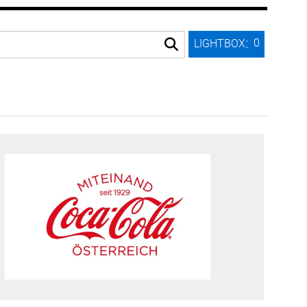
:
0
LIGHTBOX