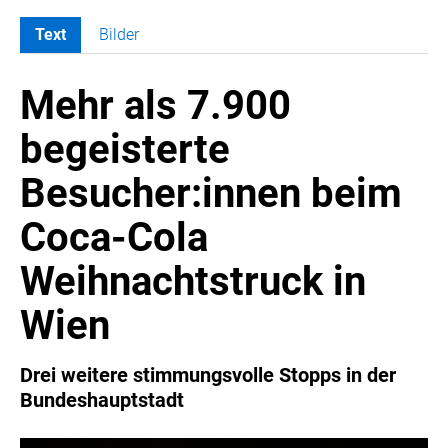
Text
Bilder
MELDUNGEN
Mehr als 7.900
COCA-COLA
Coca-Cola CUP
begeisterte
COCA-COLA HBC ÖSTERREICH
Besucher:innen beim
RÖMERQUELLE
ÖSTERREICHISCHE SPORTHILFE
Coca-Cola
KESCH
Weihnachtstruck in
BARFLY'S CLUB
SPORTS MEDIA AUSTRIA
Wien
CULINARIUS
RECYCLEMICH-INITIATIVE
Drei weitere stimmungsvolle Stopps in der
Bundeshauptstadt
VIER HOCH VIER
ALFIES