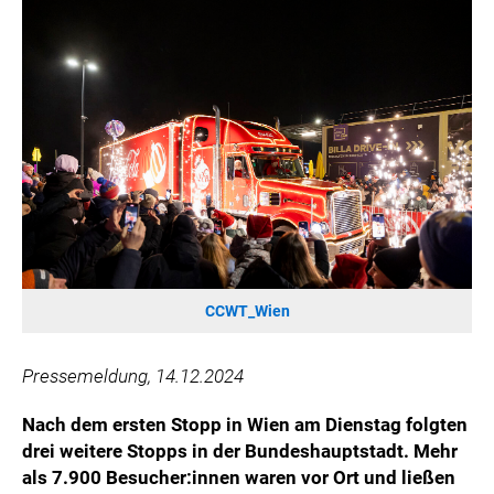
HANNERSBERG
WILHELM-EXNER-MEDAILLEN STIFTUNG
ADMIRAL SPORTWETTEN
EWP RECYCLING PFAND ÖSTERREICH
ANNEMARIE CHARITY
IMPERIAL MARKETS
TRÄGERVEREIN EINWEGPFAND
SPECIAL OLYMPICS ÖSTERREICH
MEDIA
CCWT_Wien
LOGOS
COCA COLA
Pressemeldung, 14.12.2024
PRESSEKONTAKT
Nach dem ersten Stopp in Wien am Dienstag folgten
drei weitere Stopps in der Bundeshauptstadt. Mehr
als 7.900 Besucher:innen waren vor Ort und ließen