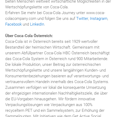
bieten Menschen weltweit wirtschaftliche Möglichkeiten in der
Wertschöpfungskette von Coca-Cola.
Erfahren Sie mehr bei Coca-Cola Journey unter www.coca-
colacompany.com und folgen Sie uns auf
Twitter
,
Instagram
,
Facebook
und
LinkedIn
.
Über Coca-Cola Österreich:
Coca-Cola ist in Österreich bereits seit 1929 wertvoller
Bestandteil der heimischen Wirtschaft. Gemeinsam mit
unserem Abfüllpartner Coca-Cola HBC Österreich beschäftigt
das Coca-Cola System in Österreich rund 900 Mitarbeitende.
Die lokale Produktion, unser Beitrag zur österreichischen
Wertschöpfungskette und unsere langjährigen Kunden- und
Konsumentenbeziehungen basieren auf verantwortungs- und
vertrauensvollem Handeln innerhalb des Coca-Cola Systems.
Zusammen verfolgen wir lokal die konsequente Umsetzung
der ehrgeizigen internationalen Nachhaltigkeitsziele, die über
die EU-Vorgaben hinausgehen. Wir fördern innovative
Verpackungslösungen wie Verpackungen aus 100%
recyceltem PET und ein Sammelsystem, zur Erhöhung der
Sammelquoten. Mit Initiativen wie dem Get Active Social