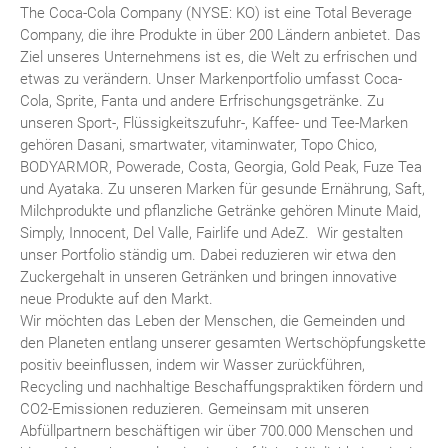
The Coca-Cola Company (NYSE: KO) ist eine Total Beverage
Company, die ihre Produkte in über 200 Ländern anbietet. Das
Ziel unseres Unternehmens ist es, die Welt zu erfrischen und
etwas zu verändern. Unser Markenportfolio umfasst Coca-
Cola, Sprite, Fanta und andere Erfrischungsgetränke. Zu
unseren Sport-, Flüssigkeitszufuhr-, Kaffee- und Tee-Marken
gehören Dasani, smartwater, vitaminwater, Topo Chico,
BODYARMOR, Powerade, Costa, Georgia, Gold Peak, Fuze Tea
und Ayataka. Zu unseren Marken für gesunde Ernährung, Saft,
Milchprodukte und pflanzliche Getränke gehören Minute Maid,
Simply, Innocent, Del Valle, Fairlife und AdeZ. Wir gestalten
unser Portfolio ständig um. Dabei reduzieren wir etwa den
Zuckergehalt in unseren Getränken und bringen innovative
neue Produkte auf den Markt.
Wir möchten das Leben der Menschen, die Gemeinden und
den Planeten entlang unserer gesamten Wertschöpfungskette
positiv beeinflussen, indem wir Wasser zurückführen,
Recycling und nachhaltige Beschaffungspraktiken fördern und
CO2-Emissionen reduzieren. Gemeinsam mit unseren
Abfüllpartnern beschäftigen wir über 700.000 Menschen und