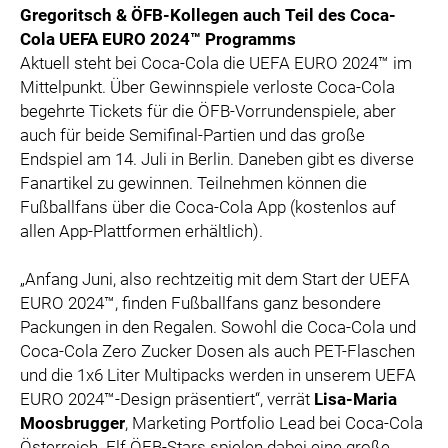
Gregoritsch & ÖFB-Kollegen auch Teil des Coca-
Cola UEFA EURO 2024™ Programms
Aktuell steht bei Coca-Cola die UEFA EURO 2024™ im
Mittelpunkt. Über Gewinnspiele verloste Coca-Cola
begehrte Tickets für die ÖFB-Vorrundenspiele, aber
auch für beide Semifinal-Partien und das große
Endspiel am 14. Juli in Berlin. Daneben gibt es diverse
Fanartikel zu gewinnen. Teilnehmen können die
Fußballfans über die Coca-Cola App (kostenlos auf
allen App-Plattformen erhältlich).
„Anfang Juni, also rechtzeitig mit dem Start der UEFA
EURO 2024™, finden Fußballfans ganz besondere
Packungen in den Regalen. Sowohl die Coca-Cola und
Coca-Cola Zero Zucker Dosen als auch PET-Flaschen
und die 1x6 Liter Multipacks werden in unserem UEFA
EURO 2024™-Design präsentiert“, verrät
Lisa-Maria
Moosbrugger
, Marketing Portfolio Lead bei Coca-Cola
Österreich. Elf ÖFB-Stars spielen dabei eine große