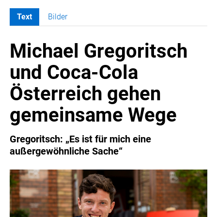
Text
Bilder
MELDUNGEN
Michael Gregoritsch
COCA-COLA
Coca-Cola CUP
und Coca-Cola
COCA-COLA HBC ÖSTERREICH
Österreich gehen
RÖMERQUELLE
ÖSTERREICHISCHE SPORTHILFE
gemeinsame Wege
KESCH
BARFLY'S CLUB
Gregoritsch: „Es ist für mich eine
außergewöhnliche Sache“
SPORTS MEDIA AUSTRIA
CULINARIUS
RECYCLEMICH-INITIATIVE
VIER HOCH VIER
ALFIES