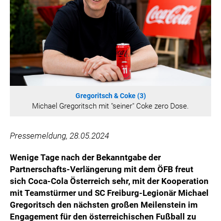
HANNERSBERG
WILHELM-EXNER-MEDAILLEN STIFTUNG
ADMIRAL SPORTWETTEN
EWP RECYCLING PFAND ÖSTERREICH
ANNEMARIE CHARITY
IMPERIAL MARKETS
TRÄGERVEREIN EINWEGPFAND
Gregoritsch & Coke (3)
Michael Gregoritsch mit "seiner" Coke zero Dose.
SPECIAL OLYMPICS ÖSTERREICH
MEDIA
Pressemeldung, 28.05.2024
LOGOS
Wenige Tage nach der Bekanntgabe der
COCA COLA
Partnerschafts-Verlängerung mit dem ÖFB freut
sich Coca-Cola Österreich sehr, mit der Kooperation
PRESSEKONTAKT
mit Teamstürmer und SC Freiburg-Legionär Michael
Gregoritsch den nächsten großen Meilenstein im
Engagement für den österreichischen Fußball zu