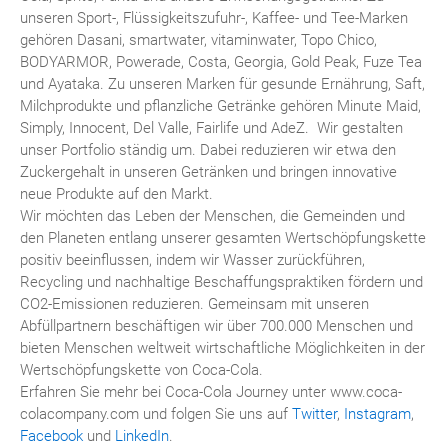
unseren Sport-, Flüssigkeitszufuhr-, Kaffee- und Tee-Marken
gehören Dasani, smartwater, vitaminwater, Topo Chico,
BODYARMOR, Powerade, Costa, Georgia, Gold Peak, Fuze Tea
und Ayataka. Zu unseren Marken für gesunde Ernährung, Saft,
Milchprodukte und pflanzliche Getränke gehören Minute Maid,
Simply, Innocent, Del Valle, Fairlife und AdeZ. Wir gestalten
unser Portfolio ständig um. Dabei reduzieren wir etwa den
Zuckergehalt in unseren Getränken und bringen innovative
neue Produkte auf den Markt.
Wir möchten das Leben der Menschen, die Gemeinden und
den Planeten entlang unserer gesamten Wertschöpfungskette
positiv beeinflussen, indem wir Wasser zurückführen,
Recycling und nachhaltige Beschaffungspraktiken fördern und
CO2-Emissionen reduzieren. Gemeinsam mit unseren
Abfüllpartnern beschäftigen wir über 700.000 Menschen und
bieten Menschen weltweit wirtschaftliche Möglichkeiten in der
Wertschöpfungskette von Coca-Cola.
Erfahren Sie mehr bei Coca-Cola Journey unter www.coca-
colacompany.com und folgen Sie uns auf
Twitter
,
Instagram
,
Facebook
und
LinkedIn
.