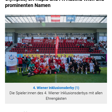
HANNERSBERG
prominenten Namen
WILHELM-EXNER-MEDAILLEN STIFTUNG
ADMIRAL SPORTWETTEN
EWP RECYCLING PFAND ÖSTERREICH
ANNEMARIE CHARITY
IMPERIAL MARKETS
TRÄGERVEREIN EINWEGPFAND
SPECIAL OLYMPICS ÖSTERREICH
MEDIA
LOGOS
COCA COLA
4. Wiener Inklusionsderby (1)
PRESSEKONTAKT
Die Spieler:innen des 4. Wiener Inklusionsderbys mit allen
Ehrengästen