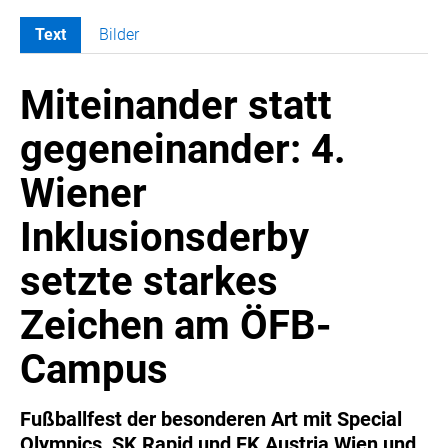
Text
Bilder
MELDUNGEN
Miteinander statt
COCA-COLA
Coca-Cola CUP
gegeneinander: 4.
COCA-COLA HBC ÖSTERREICH
Wiener
RÖMERQUELLE
ÖSTERREICHISCHE SPORTHILFE
Inklusionsderby
KESCH
setzte starkes
BARFLY'S CLUB
SPORTS MEDIA AUSTRIA
Zeichen am ÖFB-
CULINARIUS
Campus
RECYCLEMICH-INITIATIVE
VIER HOCH VIER
Fußballfest der besonderen Art mit Special
ALFIES
Olympics, SK Rapid und FK Austria Wien und