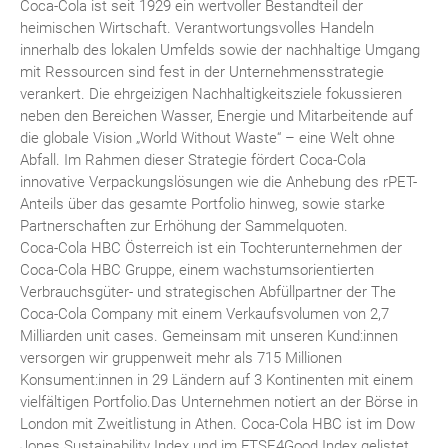
Coca-Cola ist seit 1929 ein wertvoller Bestandteil der
heimischen Wirtschaft. Verantwortungsvolles Handeln
innerhalb des lokalen Umfelds sowie der nachhaltige Umgang
mit Ressourcen sind fest in der Unternehmensstrategie
verankert. Die ehrgeizigen Nachhaltigkeitsziele fokussieren
neben den Bereichen Wasser, Energie und Mitarbeitende auf
die globale Vision „World Without Waste“ – eine Welt ohne
Abfall. Im Rahmen dieser Strategie fördert Coca-Cola
innovative Verpackungslösungen wie die Anhebung des rPET-
Anteils über das gesamte Portfolio hinweg, sowie starke
Partnerschaften zur Erhöhung der Sammelquoten.
Coca-Cola HBC Österreich ist ein Tochterunternehmen der
Coca-Cola HBC Gruppe, einem wachstumsorientierten
Verbrauchsgüter- und strategischen Abfüllpartner der The
Coca-Cola Company mit einem Verkaufsvolumen von 2,7
Milliarden unit cases. Gemeinsam mit unseren Kund:innen
versorgen wir gruppenweit mehr als 715 Millionen
Konsument:innen in 29 Ländern auf 3 Kontinenten mit einem
vielfältigen Portfolio.Das Unternehmen notiert an der Börse in
London mit Zweitlistung in Athen. Coca-Cola HBC ist im Dow
Jones Sustainability Index und im FTSE4Good Index gelistet.