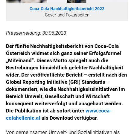
ÖSTERREICHISCHE SPORTHILFE
Coca-Cola Nachhaltigkeitsbericht 2022
KESCH
Cover und Fokusseiten
BARFLY'S CLUB
SPORTS MEDIA AUSTRIA
Pressemeldung, 30.06.2023
CULINARIUS
Der fünfte Nachhaltigkeitsbericht von Coca-Cola
RECYCLEMICH-INITIATIVE
Österreich widmet sich ganz seiner Erfolgsformel
VIER HOCH VIER
„Miteinand“. Dieses Motto spiegelt auch die
ALFIES
Bestrebungen hinsichtlich gelebter Nachhaltigkeit
wider. Der veröffentlichte Bericht – erstellt nach den
HANNERSBERG
Global Reporting Initiative (GRI) Standards –
WILHELM-EXNER-MEDAILLEN STIFTUNG
dokumentiert, wie die Nachhaltigkeitsinitiativen im
ADMIRAL SPORTWETTEN
Bereich Umwelt, Gesellschaft und Wirtschaft
EWP RECYCLING PFAND ÖSTERREICH
konsequent weiterverfolgt und ausgebaut werden.
Die Publikation ist ab sofort unter
www.coca-
ANNEMARIE CHARITY
colahellenic.at
als Download verfügbar.
IMPERIAL MARKETS
TRÄGERVEREIN EINWEGPFAND
Von gemeinsamen Umwelt- und Sozialinitiativen als