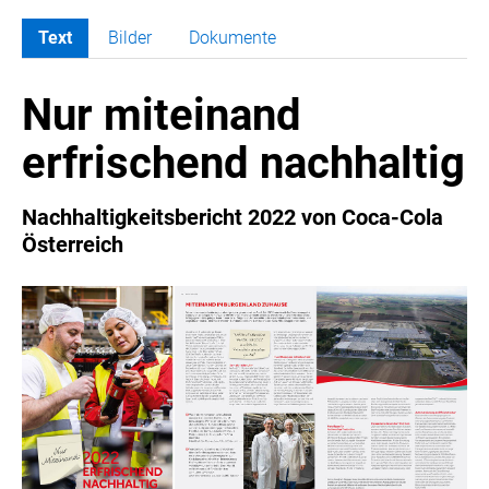
Text
Bilder
Dokumente
MELDUNGEN
Nur miteinand
COCA-COLA
COCA-COLA HBC ÖSTERREICH
erfrischend nachhaltig
Nemiroff
Padre Azul
Nachhaltigkeitsbericht 2022 von Coca-Cola
The Famous Grouse
Österreich
Ron Barceló
Costa Coffee
Glendalough
Caffè Vergnano
Naked Malt
Finlandia
RÖMERQUELLE