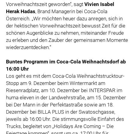
Vorweihnachtszeit geworden“, sagt
Vivien Isabel
Herak Hadas
, Brand Managerin bei Coca-Cola
Österreich. „Wir möchten heuer dazu anregen, sich in
der hektischen Vorweihnachtszeit bewusst Zeit für die
schönen Augenblicke zu nehmen, miteinander Freude
zu erleben und den Zauber der gemeinsamen Momente
wiederzuentdecken.“
Buntes Programm im Coca-Cola Weihnachtsdorf ab
16:00 Uhr
Los geht es mit dem Coca-Cola Weihnachtstrucktour-
Stopp am 9. Dezember beim Wintermarkt am
Riesenradplatz, am 10. Dezember bei INTERSPAR im
huma eleven in der Landwehrstraße, am 15. Dezember
bei Der Mann in der Perfektastraße sowie am 18.
Dezember bei BILLA PLUS in der Swatoschgasse,
jeweils ab 16:00 Uhr. Die stimmungsvolle Einfahrt des
Trucks, begleitet von „Holidays Are Coming – Die
Feiertage kommen“, sorgt um ca. 17:00 Uhr für