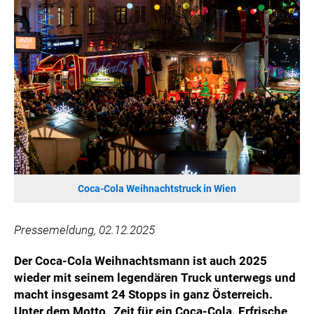
HANNERSBERG
WILHELM-EXNER-MEDAILLEN STIFTUNG
ADMIRAL SPORTWETTEN
EWP RECYCLING PFAND ÖSTERREICH
ANNEMARIE CHARITY
IMPERIAL MARKETS
TRÄGERVEREIN EINWEGPFAND
SPECIAL OLYMPICS ÖSTERREICH
MEDIA
Coca-Cola Weihnachtstruck in Wien
LOGOS
Pressemeldung, 02.12.2025
COCA COLA
PRESSEKONTAKT
Der Coca-Cola Weihnachtsmann ist auch 2025
wieder mit seinem legendären Truck unterwegs und
macht insgesamt 24 Stopps in ganz Österreich.
Unter dem Motto „Zeit für ein Coca-Cola. Erfrische