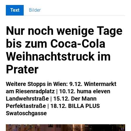
Text
Bilder
MELDUNGEN
Nur noch wenige Tage
COCA-COLA
Coca-Cola CUP
bis zum Coca-Cola
COCA-COLA HBC ÖSTERREICH
Weihnachtstruck im
RÖMERQUELLE
ÖSTERREICHISCHE SPORTHILFE
Prater
KESCH
BARFLY'S CLUB
Weitere Stopps in Wien: 9.12. Wintermarkt
am Riesenradplatz | 10.12. huma eleven
SPORTS MEDIA AUSTRIA
Landwehrstraße | 15.12. Der Mann
CULINARIUS
Perfektastraße | 18.12. BILLA PLUS
RECYCLEMICH-INITIATIVE
Swatoschgasse
VIER HOCH VIER
ALFIES