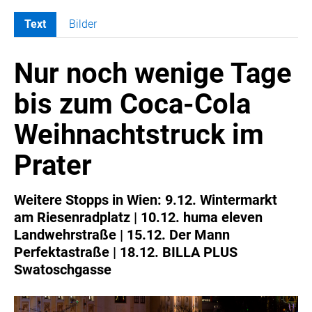
Text
Bilder
MELDUNGEN
Nur noch wenige Tage
COCA-COLA
Coca-Cola CUP
bis zum Coca-Cola
COCA-COLA HBC ÖSTERREICH
Weihnachtstruck im
RÖMERQUELLE
ÖSTERREICHISCHE SPORTHILFE
Prater
KESCH
BARFLY'S CLUB
Weitere Stopps in Wien: 9.12. Wintermarkt
am Riesenradplatz | 10.12. huma eleven
SPORTS MEDIA AUSTRIA
Landwehrstraße | 15.12. Der Mann
CULINARIUS
Perfektastraße | 18.12. BILLA PLUS
RECYCLEMICH-INITIATIVE
Swatoschgasse
VIER HOCH VIER
ALFIES