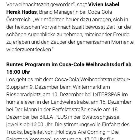
Vorweihnachtszeit geworden“, sagt
Vivien Isabel
Herak Hadas
, Brand Managerin bei Coca-Cola
Österreich. „Wir möchten heuer dazu anregen, sich in
der hektischen Vorweihnachtszeit bewusst Zeit für die
schönen Augenblicke zu nehmen, miteinander Freude
zu erleben und den Zauber der gemeinsamen Momente
wiederzuentdecken.“
Buntes Programm im Coca-Cola Weihnachtsdorf ab
16:00 Uhr
Los geht es mit dem Coca-Cola Weihnachtstrucktour-
Stopp am 9. Dezember beim Wintermarkt am
Riesenradplatz, am 10. Dezember bei INTERSPAR im
huma eleven in der Landwehrstraße, am 15. Dezember
bei Der Mann in der Perfektastraße sowie am 18.
Dezember bei BILLA PLUS in der Swatoschgasse,
jeweils ab 16:00 Uhr. Die stimmungsvolle Einfahrt des
Trucks, begleitet von „Holidays Are Coming – Die
Feiertage kommen“, sorgt um ca. 17:00 Uhr für