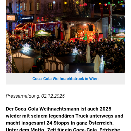
HANNERSBERG
WILHELM-EXNER-MEDAILLEN STIFTUNG
ADMIRAL SPORTWETTEN
EWP RECYCLING PFAND ÖSTERREICH
ANNEMARIE CHARITY
IMPERIAL MARKETS
TRÄGERVEREIN EINWEGPFAND
SPECIAL OLYMPICS ÖSTERREICH
MEDIA
Coca-Cola Weihnachtstruck in Wien
LOGOS
Pressemeldung, 02.12.2025
COCA COLA
PRESSEKONTAKT
Der Coca-Cola Weihnachtsmann ist auch 2025
wieder mit seinem legendären Truck unterwegs und
macht insgesamt 24 Stopps in ganz Österreich.
Unter dem Motto „Zeit für ein Coca-Cola. Erfrische