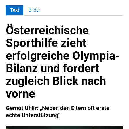
Text
Bilder
MELDUNGEN
Österreichische
COCA-COLA
COCA-COLA HBC ÖSTERREICH
Sporthilfe zieht
RÖMERQUELLE
erfolgreiche Olympia-
ÖSTERREICHISCHE SPORTHILFE
KESCH
Bilanz und fordert
BARFLY'S CLUB
zugleich Blick nach
SPORTS MEDIA AUSTRIA
CULINARIUS
vorne
RECYCLEMICH-INITIATIVE
VIER HOCH VIER
Gernot Uhlir: „Neben den Eltern oft erste
echte Unterstützung“
ALFIES
HANNERSBERG