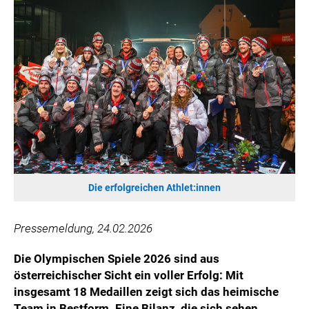
WILHELM-EXNER-MEDAILLEN STIFTUNG
ADMIRAL SPORTWETTEN
EWP RECYCLING PFAND ÖSTERREICH
ANNEMARIE CHARITY
IMPERIAL MARKETS
TRÄGERVEREIN EINWEGPFAND
SPECIAL OLYMPICS ÖSTERREICH
MEDIA
LOGOS
Die erfolgreichen Athlet:innen
COCA COLA
Pressemeldung, 24.02.2026
PRESSEKONTAKT
Die Olympischen Spiele 2026 sind aus
österreichischer Sicht ein voller Erfolg: Mit
insgesamt 18 Medaillen zeigt sich das heimische
Team in Bestform. Eine Bilanz, die sich sehen