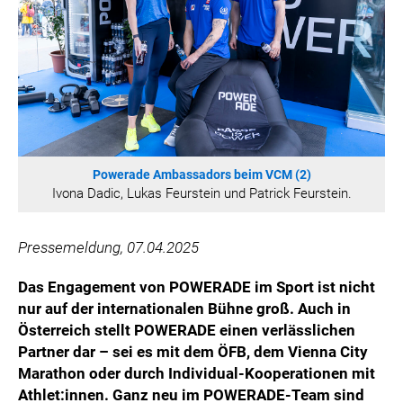
HANNERSBERG
WILHELM-EXNER-MEDAILLEN STIFTUNG
ADMIRAL SPORTWETTEN
EWP RECYCLING PFAND ÖSTERREICH
ANNEMARIE CHARITY
IMPERIAL MARKETS
TRÄGERVEREIN EINWEGPFAND
Powerade Ambassadors beim VCM (2)
Ivona Dadic, Lukas Feurstein und Patrick Feurstein.
SPECIAL OLYMPICS ÖSTERREICH
MEDIA
Pressemeldung, 07.04.2025
LOGOS
Das Engagement von POWERADE im Sport ist nicht
COCA COLA
nur auf der internationalen Bühne groß. Auch in
Österreich stellt POWERADE einen verlässlichen
PRESSEKONTAKT
Partner dar – sei es mit dem ÖFB, dem Vienna City
Marathon oder durch Individual-Kooperationen mit
Athlet:innen. Ganz neu im POWERADE-Team sind