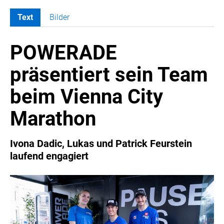
Text
Bilder
MELDUNGEN
POWERADE
COCA-COLA
Coca-Cola CUP
präsentiert sein Team
COCA-COLA HBC ÖSTERREICH
beim Vienna City
RÖMERQUELLE
ÖSTERREICHISCHE SPORTHILFE
Marathon
KESCH
BARFLY'S CLUB
Ivona Dadic, Lukas und Patrick Feurstein
laufend engagiert
SPORTS MEDIA AUSTRIA
CULINARIUS
RECYCLEMICH-INITIATIVE
VIER HOCH VIER
ALFIES