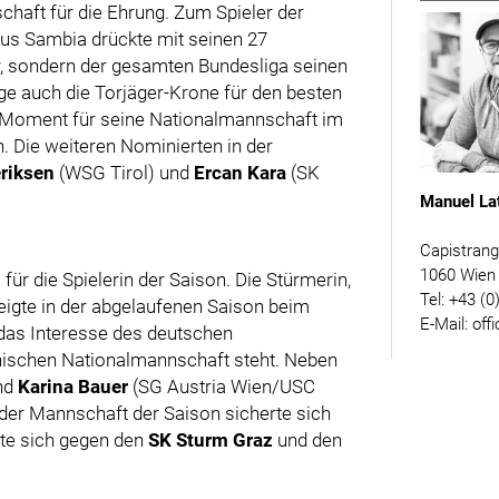
schaft für die Ehrung. Zum Spieler der
us Sambia drückte mit seinen 27
r, sondern der gesamten Bundesliga seinen
ge auch die Torjäger-Krone für den besten
m Moment für seine Nationalmannschaft im
. Die weiteren Nominierten in der
riksen
(WSG Tirol) und
Ercan Kara
(SK
Manuel La
Capistran
1060 Wien
für die Spielerin der Saison. Die Stürmerin,
Tel: +43 (0
eigte in der abgelaufenen Saison beim
E-Mail: off
das Interesse des deutschen
hischen Nationalmannschaft steht. Neben
und
Karina Bauer
(SG Austria Wien/USC
 der Mannschaft der Saison sicherte sich
zte sich gegen den
SK Sturm Graz
und den