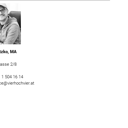
tzko, MA
gasse 2/8
) 1 504 16 14
ice@vierhochvier.at