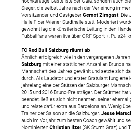
hochkarätige Gästeliste der Gala, sondern auch d
Sieger, die selbst Jahre nach der Verleihung imm
Vorsitzender und Gastgeber
Gernot Zirngast
. Die
Halle F der Wiener Stadthalle statt. Moderiert wur
gewohnt lag die künstlerische Leitung in den Hän
Fußballfans waren live über ORF Sport +, Puls24, k
FC Red Bull Salzburg räumt ab
Ähnlich erfolgreich wie in den vergangenen Jahren 
Salzburg
mit einer stattlichen Anzahl an Brunos n
Mannschaft des Jahres gewählt und setzte sich d
durch. Als Laudator und erster Gratulant fungierte 
jahrelang eine der Stützen der Salzburger Mannscha
2015 und 2016 Bruno-Preisträger. Der Stürmer hat
beendet, ließ es sich nicht nehmen, seiner ehema
und reiste dafür extra aus Barcelona an. Wenig üb
Trainer der Saison an die Salzburger.
Jesse Marsc
auch im Vorjahr zum besten Coach gewählt und set
Nominierten
Christian Ilzer
(SK Sturm Graz) und
T