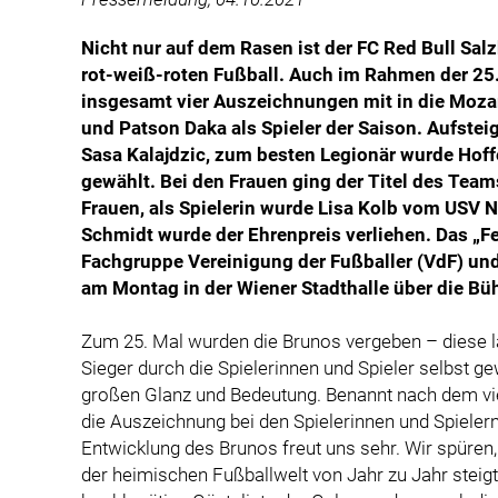
Nicht nur auf dem Rasen ist der FC Red Bull Sa
rot-weiß-roten Fußball. Auch im Rahmen der 25
insgesamt vier Auszeichnungen mit in die Mozar
und Patson Daka als Spieler der Saison. Aufstei
Sasa Kalajdzic, zum besten Legionär wurde Hof
gewählt. Bei den Frauen ging der Titel des Team
Frauen, als Spielerin wurde Lisa Kolb vom USV 
Schmidt wurde der Ehrenpreis verliehen. Das „Fes
Fachgruppe Vereinigung der Fußballer (VdF) un
am Montag in der Wiener Stadthalle über die Bü
Zum 25. Mal wurden die Brunos vergeben – diese l
Sieger durch die Spielerinnen und Spieler selbst g
großen Glanz und Bedeutung. Benannt nach dem vie
die Auszeichnung bei den Spielerinnen und Spieler
Entwicklung des Brunos freut uns sehr. Wir spüren,
der heimischen Fußballwelt von Jahr zu Jahr steigt. 