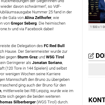
ie Rückmeldungen der Siegerinnen und
er wieder davon schwärmen“, so VdF-
 Jubiläumsausgabe Nummer 25 fand in der
de die Gala von
Alina Zellhofer
, wie
den von
Gregor Seberg
. Die heimischen
1 500 x 1 0
rone.tv und via Facebook dabei!
reiste die Delegation des
FC Red Bull
ach Hause. Der Serienmeister wurde zur
DO
abei gegen
Sturm Graz
und
WSG Tirol
kein Geringerer als
Jonatan Soriano
,
ft (120 Tore in 144 Spielen) und selbst
 vor wenigen Wochen seine Karriere
ligen Mannschaft den Bruno zu übergeben
erraschend ging auch der Bruno für den
h
, mittlerweile bei RB Leipzig, wurde wie im
zte sich gegen die beiden weiteren
KON
homas Silberberger
(WGS Tirol) durch.