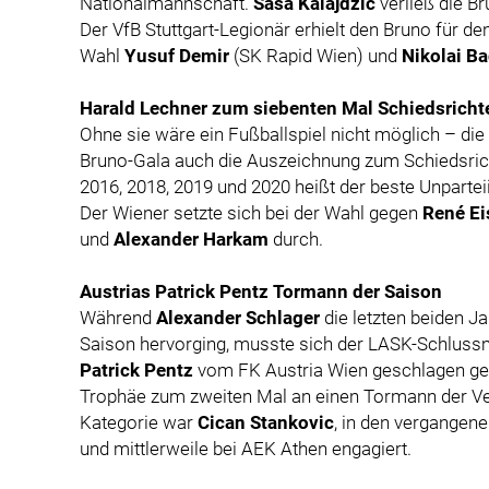
Nationalmannschaft.
Sasa Kalajdzic
verließ die B
Der VfB Stuttgart-Legionär erhielt den Bruno für de
Wahl
Yusuf Demir
(SK Rapid Wien) und
Nikolai B
Harald Lechner zum siebenten Mal Schiedsrichte
Ohne sie wäre ein Fußballspiel nicht möglich – di
Bruno-Gala auch die Auszeichnung zum Schiedsrich
2016, 2018, 2019 und 2020 heißt der beste Unpart
Der Wiener setzte sich bei der Wahl gegen
René Ei
und
Alexander Harkam
durch.
Austrias Patrick Pentz Tormann der Saison
Während
Alexander Schlager
die letzten beiden J
Saison hervorging, musste sich der LASK-Schluss
Patrick Pentz
vom FK Austria Wien geschlagen ge
Trophäe zum zweiten Mal an einen Tormann der Veil
Kategorie war
Cican Stankovic
, in den vergangene
und mittlerweile bei AEK Athen engagiert.