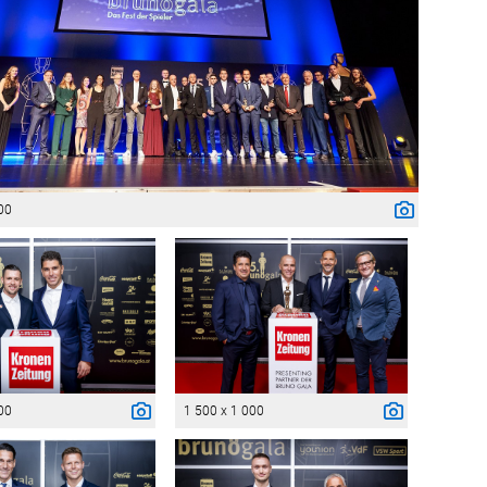
00
00
1 500 x 1 000