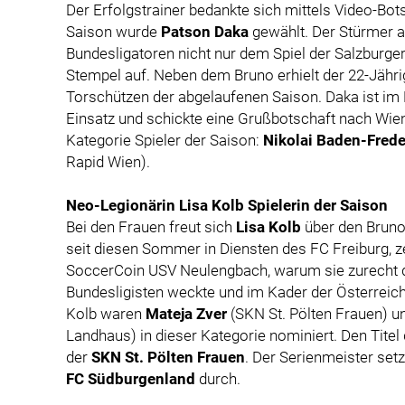
Der Erfolgstrainer bedankte sich mittels Video-Bot
Saison wurde
Patson Daka
gewählt. Der Stürmer a
Bundesligatoren nicht nur dem Spiel der Salzburge
Stempel auf. Neben dem Bruno erhielt der 22-Jähri
Torschützen der abgelaufenen Saison. Daka ist i
Einsatz und schickte eine Grußbotschaft nach Wien
Kategorie Spieler der Saison:
Nikolai Baden-Frede
Rapid Wien).
Neo-Legionärin Lisa Kolb Spielerin der Saison
Bei den Frauen freut sich
Lisa Kolb
über den Bruno 
seit diesen Sommer in Diensten des FC Freiburg, z
SoccerCoin USV Neulengbach, warum sie zurecht 
Bundesligisten weckte und im Kader der Österreic
Kolb waren
Mateja Zver
(SKN St. Pölten Frauen) 
Landhaus) in dieser Kategorie nominiert. Den Titel
der
SKN St. Pölten Frauen
. Der Serienmeister set
FC Südburgenland
durch.