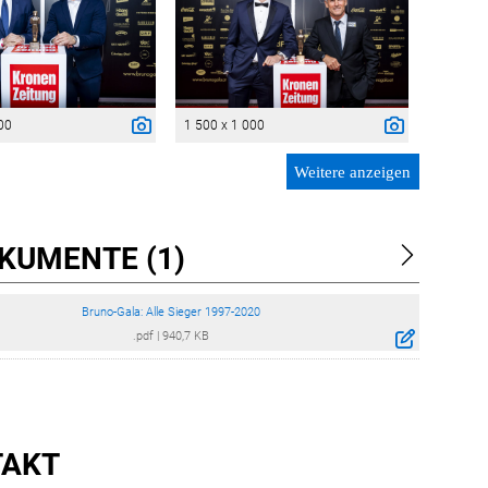
00
1 500 x 1 000
Weitere anzeigen
KUMENTE (1)
Bruno-Gala: Alle Sieger 1997-2020
.pdf
|
940,7 KB
TAKT