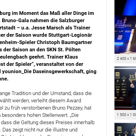
lzburg im Moment das Maß aller Dinge im
. Bruno-Gala nahmen die Salzburger
tstadt – u.a. Jesse Marsch als Trainer
ger der Saison wurde Stuttgart-Legionär
fenheim-Spieler Christoph Baumgartner
s der Saison an den SKN St. Pölten
Neulengbach geehrt. Trainer Klaus
2 400 x 1 6
t der Spieler“, veranstaltet von der
d younion_Die Daseinsgewerkschaft, ging
hne.
ange Tradition und der Umstand, dass die
ewählt werden, verleiht diesem Award
l zu früh verstorbenen Bruno Pezzey, hat
n besonders hohen Stellenwert. „Die
1 500 x 1 0
 dass die Geltung dieses Preises innerhalb
Das zeigt nicht nur die illustre und