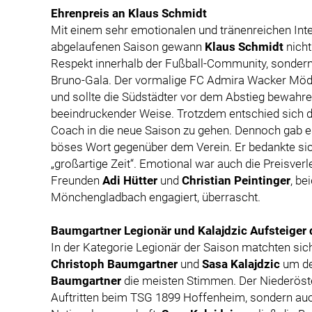
Ehrenpreis an Klaus Schmidt
Mit einem sehr emotionalen und tränenreichen Inte
abgelaufenen Saison gewann
Klaus Schmidt
nicht
Respekt innerhalb der Fußball-Community, sonder
Bruno-Gala. Der vormalige FC Admira Wacker Möd
und sollte die Südstädter vor dem Abstieg bewahre
beeindruckender Weise. Trotzdem entschied sich d
Coach in die neue Saison zu gehen. Dennoch gab e
böses Wort gegenüber dem Verein. Er bedankte sich
„großartige Zeit“. Emotional war auch die Preisve
Freunden
Adi Hütter
und
Christian Peintinger
, be
Mönchengladbach engagiert, überrascht.
Baumgartner Legionär und Kalajdzic Aufsteiger 
In der Kategorie Legionär der Saison matchten si
Christoph Baumgartner
und
Sasa Kalajdzic
um den
Baumgartner
die meisten Stimmen. Der Niederöste
Auftritten beim TSG 1899 Hoffenheim, sondern auc