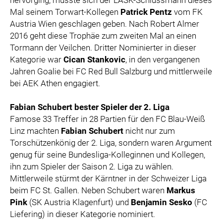
hervorging, musste sich der LASK-Schlussmann dieses
Mal seinem Torwart-Kollegen
Patrick Pentz
vom FK
Austria Wien geschlagen geben. Nach Robert Almer
2016 geht diese Trophäe zum zweiten Mal an einen
Tormann der Veilchen. Dritter Nominierter in dieser
Kategorie war
Cican Stankovic
, in den vergangenen
Jahren Goalie bei FC Red Bull Salzburg und mittlerweile
bei AEK Athen engagiert.
Fabian Schubert bester Spieler der 2. Liga
Famose 33 Treffer in 28 Partien für den FC Blau-Weiß
Linz machten
Fabian Schubert
nicht nur zum
Torschützenkönig der 2. Liga, sondern waren Argument
genug für seine Bundesliga-Kolleginnen und Kollegen,
ihn zum Spieler der Saison 2. Liga zu wählen.
Mittlerweile stürmt der Kärntner in der Schweizer Liga
beim FC St. Gallen. Neben Schubert waren
Markus
Pink
(SK Austria Klagenfurt) und
Benjamin Sesko
(FC
Liefering) in dieser Kategorie nominiert.