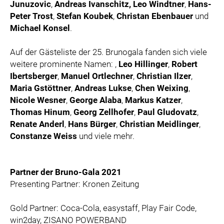
Junuzovic
,
Andreas Ivanschitz
, Leo Windtner
,
Hans-
Peter Trost
,
Stefan Koubek
,
Christan Ebenbauer
und
Michael Konsel
.
Auf der Gästeliste der 25. Brunogala fanden sich viele
weitere prominente Namen: ,
Leo Hillinger
,
Robert
Ibertsberger
,
Manuel Ortlechner
,
Christian Ilzer
,
Maria Gstöttner
,
Andreas Lukse
,
Chen Weixing
,
Nicole Wesner
,
George
Alaba
,
Markus Katzer
,
Thomas Hinum
,
Georg Zellhofer
,
Paul Gludovatz
,
Renate Anderl
,
Hans Bürger
,
Christian Meidlinger
,
Constanze Weiss
und viele mehr.
Partner der Bruno-Gala 2021
Presenting Partner: Kronen Zeitung
Gold Partner: Coca-Cola, easystaff, Play Fair Code,
win2day, ZISANO POWERBAND