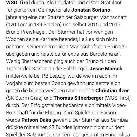
WSG Tirol
durch. Als Laudator und erster Gratulant
fungierte kein Geringerer als
Jonatan Soriano
,
jahrelang eine der Stützen der Salzburger Mannschaft
(120 Tore in 144 Spielen) und selbst 2015 und 2016
Bruno-Preisträger. Der Stürmer hat vor wenigen
Wochen seine Karriere beendet, ließ es sich nicht
nehmen, seiner ehemaligen Mannschaft den Bruno zu
übergeben und reiste dafür extra aus Barcelona an.
Wenig überraschend ging auch der Bruno für den
Trainer der Saison an die Salzburger.
Jesse Marsch
,
mittlerweile bei RB Leipzig, wurde wie im auch im
Vorjahr zum besten Coach gewählt und setzte sich
gegen die beiden weiteren Nominierten
Christian Ilzer
(SK Sturm Graz) und
Thomas Silberberger
(WGS Tirol)
durch. Der Erfolgstrainer bedankte sich mittels Video-
Botschaft für die Ehrung. Zum Spieler der Saison
wurde
Patson Daka
gewählt. Der Stürmer aus Sambia
drückte mit seinen 27 Bundesligatoren nicht nur dem
Spiel der Salzburger, sondern der gesamten Bundesliga