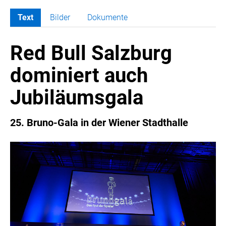
Text
Bilder
Dokumente
MELDUNGEN
Red Bull Salzburg
COCA-COLA
COCA-COLA HBC ÖSTERREICH
dominiert auch
RÖMERQUELLE
Jubiläumsgala
ÖSTERREICHISCHE SPORTHILFE
KESCH
25. Bruno-Gala in der Wiener Stadthalle
BARFLY'S CLUB
SPORTS MEDIA AUSTRIA
CULINARIUS
RECYCLEMICH-INITIATIVE
VIER HOCH VIER
ALFIES
HANNERSBERG