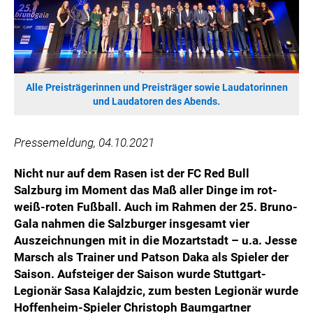
WILHELM-EXNER-MEDAILLEN STIFTUNG
ADMIRAL SPORTWETTEN
EWP RECYCLING PFAND ÖSTERREICH
ANNEMARIE CHARITY
Alle Preisträgerinnen und Preisträger sowie Laudatorinnen
IMPERIAL MARKETS
und Laudatoren des Abends.
TRÄGERVEREIN EINWEGPFAND
SPECIAL OLYMPICS ÖSTERREICH
Pressemeldung, 04.10.2021
MEDIA
Nicht nur auf dem Rasen ist der FC Red Bull
Salzburg im Moment das Maß aller Dinge im rot-
LOGOS
weiß-roten Fußball. Auch im Rahmen der 25. Bruno-
COCA COLA
Gala nahmen die Salzburger insgesamt vier
PRESSEKONTAKT
Auszeichnungen mit in die Mozartstadt – u.a. Jesse
Marsch als Trainer und Patson Daka als Spieler der
Saison. Aufsteiger der Saison wurde Stuttgart-
Legionär Sasa Kalajdzic, zum besten Legionär wurde
Hoffenheim-Spieler Christoph Baumgartner