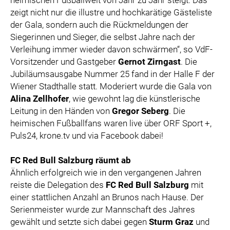
heimischen Fußballwelt von Jahr zu Jahr steigt. Das
zeigt nicht nur die illustre und hochkarätige Gästeliste
der Gala, sondern auch die Rückmeldungen der
Siegerinnen und Sieger, die selbst Jahre nach der
Verleihung immer wieder davon schwärmen“, so VdF-
Vorsitzender und Gastgeber
Gernot Zirngast
. Die
Jubiläumsausgabe Nummer 25 fand in der Halle F der
Wiener Stadthalle statt. Moderiert wurde die Gala von
Alina Zellhofer
, wie gewohnt lag die künstlerische
Leitung in den Händen von
Gregor Seberg
. Die
heimischen Fußballfans waren live über ORF Sport +,
Puls24, krone.tv und via Facebook dabei!
FC Red Bull Salzburg räumt ab
Ähnlich erfolgreich wie in den vergangenen Jahren
reiste die Delegation des
FC Red Bull Salzburg
mit
einer stattlichen Anzahl an Brunos nach Hause. Der
Serienmeister wurde zur Mannschaft des Jahres
gewählt und setzte sich dabei gegen
Sturm Graz
und