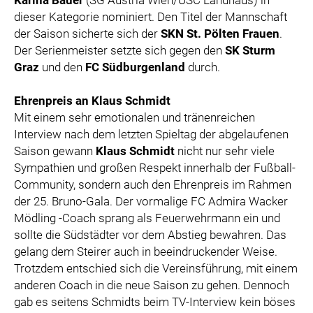
Karina Bauer
(SG Austria Wien/USC Landhaus) in
dieser Kategorie nominiert. Den Titel der Mannschaft
der Saison sicherte sich der
SKN St. Pölten Frauen
.
Der Serienmeister setzte sich gegen den
SK Sturm
Graz
und den
FC Südburgenland
durch.
Ehrenpreis an Klaus Schmidt
Mit einem sehr emotionalen und tränenreichen
Interview nach dem letzten Spieltag der abgelaufenen
Saison gewann
Klaus Schmidt
nicht nur sehr viele
Sympathien und großen Respekt innerhalb der Fußball-
Community, sondern auch den Ehrenpreis im Rahmen
der 25. Bruno-Gala. Der vormalige FC Admira Wacker
Mödling -Coach sprang als Feuerwehrmann ein und
sollte die Südstädter vor dem Abstieg bewahren. Das
gelang dem Steirer auch in beeindruckender Weise.
Trotzdem entschied sich die Vereinsführung, mit einem
anderen Coach in die neue Saison zu gehen. Dennoch
gab es seitens Schmidts beim TV-Interview kein böses