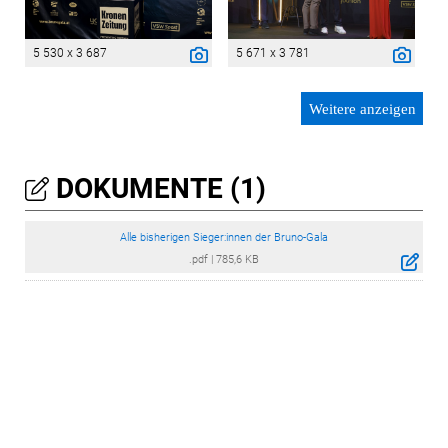
5 530 x 3 687
5 671 x 3 781
Weitere anzeigen
DOKUMENTE (1)
Alle bisherigen Sieger:innen der Bruno-Gala
.pdf
|
785,6 KB