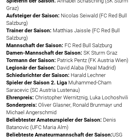
Spielerin der Saison:
Annabel Schasching (SK Sturm
Graz)
Aufsteiger der Saison:
Nicolas Seiwald (FC Red Bull
Salzburg)
Trainer der Saison:
Matthias Jaissle (FC Red Bull
Salzburg)
Mannschaft der Saison:
FC Red Bull Salzburg
Damen-Mannschaft der Saison:
SK Sturm Graz
Tormann der Saison:
Patrick Pentz (FK Austria Wien)
Legionär der Saison:
David Alaba (Real Madrid)
Schiedsrichter der Saison:
Harald Lechner
Spieler der Saison 2.
Liga
Muhammed-Cham
Saracevic (SC Austria Lustenau)
Ehrenpreis:
Christopher Wernitznig, Luka Lochoshvili
Sonderpreis:
Oliver Glasner, Ronald Brunmayr und
Michael Angerschmid
Beliebtester Amateurspieler der Saison:
Denis
Batanovic (UFC Maria Alm)
Beliebteste Amateurmannschaft der Saison:
USG