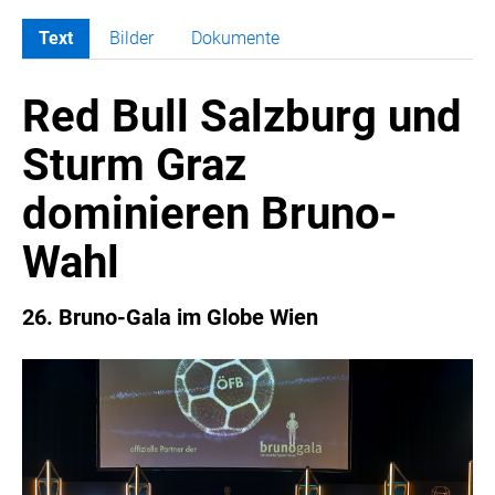
Text
Bilder
Dokumente
MELDUNGEN
Red Bull Salzburg und
COCA-COLA
COCA-COLA HBC ÖSTERREICH
Sturm Graz
RÖMERQUELLE
dominieren Bruno-
ÖSTERREICHISCHE SPORTHILFE
KESCH
Wahl
BARFLY'S CLUB
SPORTS MEDIA AUSTRIA
26. Bruno-Gala im Globe Wien
CULINARIUS
RECYCLEMICH-INITIATIVE
VIER HOCH VIER
ALFIES
HANNERSBERG