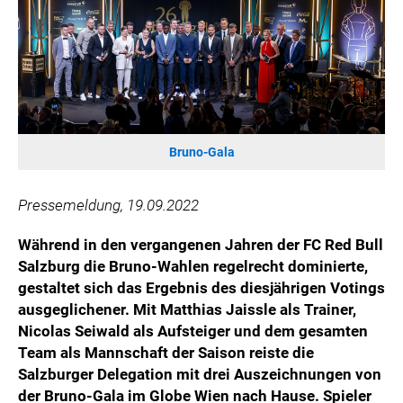
WILHELM-EXNER-MEDAILLEN STIFTUNG
ADMIRAL SPORTWETTEN
EWP RECYCLING PFAND ÖSTERREICH
ANNEMARIE CHARITY
IMPERIAL MARKETS
TRÄGERVEREIN EINWEGPFAND
Bruno-Gala
SPECIAL OLYMPICS ÖSTERREICH
Pressemeldung, 19.09.2022
MEDIA
Während in den vergangenen Jahren der FC Red Bull
LOGOS
Salzburg die Bruno-Wahlen regelrecht dominierte,
COCA COLA
gestaltet sich das Ergebnis des diesjährigen Votings
PRESSEKONTAKT
ausgeglichener. Mit Matthias Jaissle als Trainer,
Nicolas Seiwald als Aufsteiger und dem gesamten
Team als Mannschaft der Saison reiste die
Salzburger Delegation mit drei Auszeichnungen von
der Bruno-Gala im Globe Wien nach Hause. Spieler