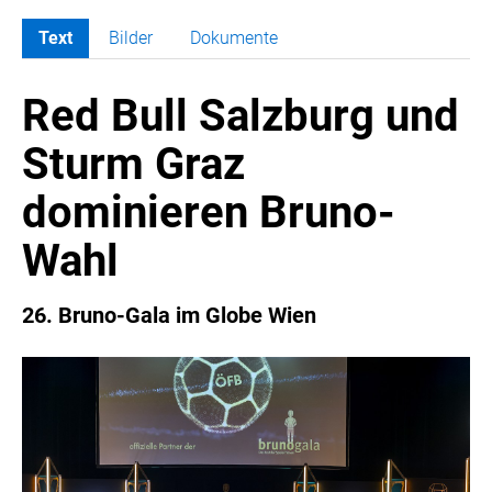
Text
Bilder
Dokumente
MELDUNGEN
Red Bull Salzburg und
COCA-COLA
COCA-COLA HBC ÖSTERREICH
Sturm Graz
RÖMERQUELLE
dominieren Bruno-
ÖSTERREICHISCHE SPORTHILFE
KESCH
Wahl
BARFLY'S CLUB
SPORTS MEDIA AUSTRIA
26. Bruno-Gala im Globe Wien
CULINARIUS
RECYCLEMICH-INITIATIVE
VIER HOCH VIER
ALFIES
HANNERSBERG