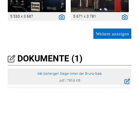
5 530 x 3 687
5 671 x 3 781
Weitere anzeigen
DOKUMENTE (1)
Alle bisherigen Sieger:innen der Bruno-Gala
.pdf
|
785,6 KB