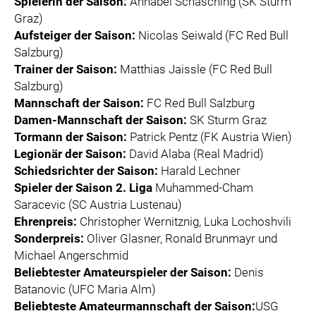
Spielerin der Saison:
Annabel Schasching (SK Sturm
Graz)
Aufsteiger der Saison:
Nicolas Seiwald (FC Red Bull
Salzburg)
Trainer der Saison:
Matthias Jaissle (FC Red Bull
Salzburg)
Mannschaft der Saison:
FC Red Bull Salzburg
Damen-Mannschaft der Saison:
SK Sturm Graz
Tormann der Saison:
Patrick Pentz (FK Austria Wien)
Legionär der Saison:
David Alaba (Real Madrid)
Schiedsrichter der Saison:
Harald Lechner
Spieler der Saison 2.
Liga
Muhammed-Cham
Saracevic (SC Austria Lustenau)
Ehrenpreis:
Christopher Wernitznig, Luka Lochoshvili
Sonderpreis:
Oliver Glasner, Ronald Brunmayr und
Michael Angerschmid
Beliebtester Amateurspieler der Saison:
Denis
Batanovic (UFC Maria Alm)
Beliebteste Amateurmannschaft der Saison:
USG