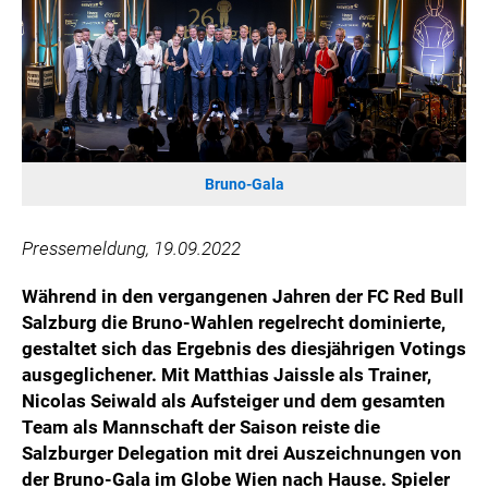
WILHELM-EXNER-MEDAILLEN STIFTUNG
ADMIRAL SPORTWETTEN
EWP RECYCLING PFAND ÖSTERREICH
ANNEMARIE CHARITY
IMPERIAL MARKETS
TRÄGERVEREIN EINWEGPFAND
Bruno-Gala
SPECIAL OLYMPICS ÖSTERREICH
Pressemeldung, 19.09.2022
MEDIA
Während in den vergangenen Jahren der FC Red Bull
LOGOS
Salzburg die Bruno-Wahlen regelrecht dominierte,
COCA COLA
gestaltet sich das Ergebnis des diesjährigen Votings
PRESSEKONTAKT
ausgeglichener. Mit Matthias Jaissle als Trainer,
Nicolas Seiwald als Aufsteiger und dem gesamten
Team als Mannschaft der Saison reiste die
Salzburger Delegation mit drei Auszeichnungen von
der Bruno-Gala im Globe Wien nach Hause. Spieler