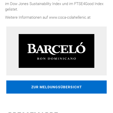
im Dow Jones Sustainability Index und im FTSE4Good Index
gelistet.
Weitere Informationen auf www.coca-colahellenic.at
ZUR MELDUNGSÜBERSICHT