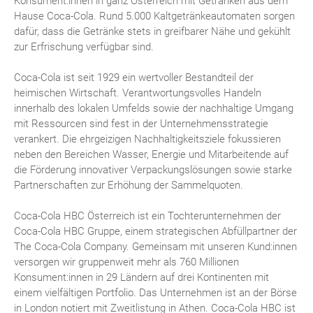
Konsument:innen in ganz Österreich mit Getränken aus dem
Hause Coca-Cola. Rund 5.000 Kaltgetränkeautomaten sorgen
dafür, dass die Getränke stets in greifbarer Nähe und gekühlt
zur Erfrischung verfügbar sind.
Coca-Cola ist seit 1929 ein wertvoller Bestandteil der
heimischen Wirtschaft. Verantwortungsvolles Handeln
innerhalb des lokalen Umfelds sowie der nachhaltige Umgang
mit Ressourcen sind fest in der Unternehmensstrategie
verankert. Die ehrgeizigen Nachhaltigkeitsziele fokussieren
neben den Bereichen Wasser, Energie und Mitarbeitende auf
die Förderung innovativer Verpackungslösungen sowie starke
Partnerschaften zur Erhöhung der Sammelquoten.
Coca-Cola HBC Österreich ist ein Tochterunternehmen der
Coca-Cola HBC Gruppe, einem strategischen Abfüllpartner der
The Coca-Cola Company. Gemeinsam mit unseren Kund:innen
versorgen wir gruppenweit mehr als 760 Millionen
Konsument:innen in 29 Ländern auf drei Kontinenten mit
einem vielfältigen Portfolio. Das Unternehmen ist an der Börse
in London notiert mit Zweitlistung in Athen. Coca-Cola HBC ist