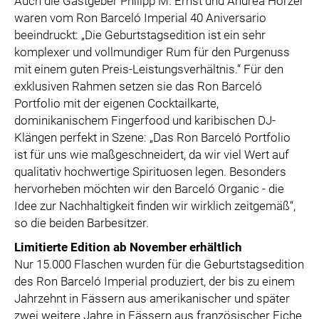
Auch die Gastgeber Philipp M. Ernst und Andrea Hörzer
waren vom Ron Barceló Imperial 40 Aniversario
beeindruckt: „Die Geburtstagsedition ist ein sehr
komplexer und vollmundiger Rum für den Purgenuss
mit einem guten Preis-Leistungsverhältnis.“ Für den
exklusiven Rahmen setzen sie das Ron Barceló
Portfolio mit der eigenen Cocktailkarte,
dominikanischem Fingerfood und karibischen DJ-
Klängen perfekt in Szene: „Das Ron Barceló Portfolio
ist für uns wie maßgeschneidert, da wir viel Wert auf
qualitativ hochwertige Spirituosen legen. Besonders
hervorheben möchten wir den Barceló Organic - die
Idee zur Nachhaltigkeit finden wir wirklich zeitgemäß“,
so die beiden Barbesitzer.
Limitierte Edition ab November erhältlich
Nur 15.000 Flaschen wurden für die Geburtstagsedition
des Ron Barceló Imperial produziert, der bis zu einem
Jahrzehnt in Fässern aus amerikanischer und später
zwei weitere Jahre in Fässern aus französischer Eiche