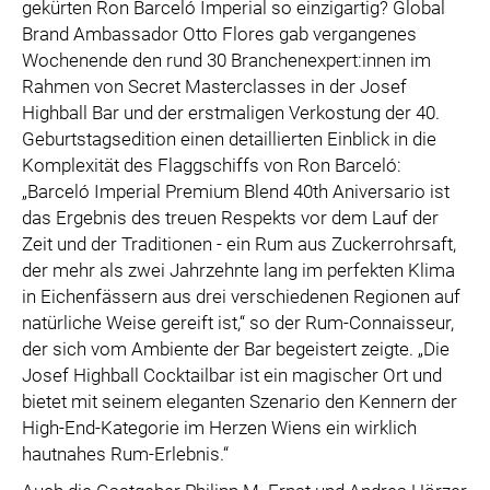
gekürten Ron Barceló Imperial so einzigartig? Global
SPECIAL OLYMPICS ÖSTERREICH
Brand Ambassador Otto Flores gab vergangenes
MEDIA
Wochenende den rund 30 Branchenexpert:innen im
Rahmen von Secret Masterclasses in der Josef
LOGOS
Highball Bar und der erstmaligen Verkostung der 40.
COCA COLA
Geburtstagsedition einen detaillierten Einblick in die
Komplexität des Flaggschiffs von Ron Barceló:
PRESSEKONTAKT
„Barceló Imperial Premium Blend 40th Aniversario ist
das Ergebnis des treuen Respekts vor dem Lauf der
Zeit und der Traditionen - ein Rum aus Zuckerrohrsaft,
der mehr als zwei Jahrzehnte lang im perfekten Klima
in Eichenfässern aus drei verschiedenen Regionen auf
natürliche Weise gereift ist,“ so der Rum-Connaisseur,
der sich vom Ambiente der Bar begeistert zeigte. „Die
Josef Highball Cocktailbar ist ein magischer Ort und
bietet mit seinem eleganten Szenario den Kennern der
High-End-Kategorie im Herzen Wiens ein wirklich
hautnahes Rum-Erlebnis.“