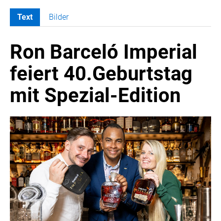
Text
Bilder
MELDUNGEN
Ron Barceló Imperial
COCA-COLA
COCA-COLA HBC ÖSTERREICH
feiert 40.Geburtstag
Nemiroff
mit Spezial-Edition
Padre Azul
The Famous Grouse
Ron Barceló
Costa Coffee
Glendalough
Caffè Vergnano
Naked Malt
Finlandia
RÖMERQUELLE