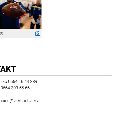
00
TAKT
zko 0664 16 44 339
l 0664 303 55 66
mpics@vierhochvier.at