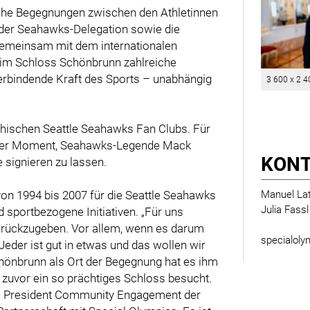
iche Begegnungen zwischen den Athletinnen
 der Seahawks-Delegation sowie die
emeinsam mit dem internationalen
im Schloss Schönbrunn zahlreiche
erbindende Kraft des Sports – unabhängig
3 600 x 2 4
hischen Seattle Seahawks Fan Clubs. Für
erer Moment, Seahawks-Legende Mack
KON
 signieren zu lassen.
on 1994 bis 2007 für die Seattle Seahawks
Manuel Lat
Julia Fass
d sportbezogene Initiativen. „Für uns
zurückzugeben. Vor allem, wenn es darum
specialoly
Jeder ist gut in etwas und das wollen wir
chönbrunn als Ort der Begegnung hat es ihm
 zuvor ein so prächtiges Schloss besucht.
ce President Community Engagement der