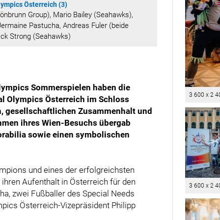
ympics Österreich (3)
önbrunn Group), Mario Bailey (Seahawks),
 Jermaine Pastucha, Andreas Fuler (beide
ack Strong (Seahawks)
Olympics Sommerspielen haben die
3 600 x 2 4
l Olympics Österreich im Schloss
on, gesellschaftlichen Zusammenhalt und
Rahmen ihres Wien-Besuchs übergab
abilia sowie einen symbolischen
mpions und eines der erfolgreichsten
ihren Aufenthalt in Österreich für den
3 600 x 2 4
ha, zwei Fußballer des Special Needs
pics Österreich-Vizepräsident Philipp