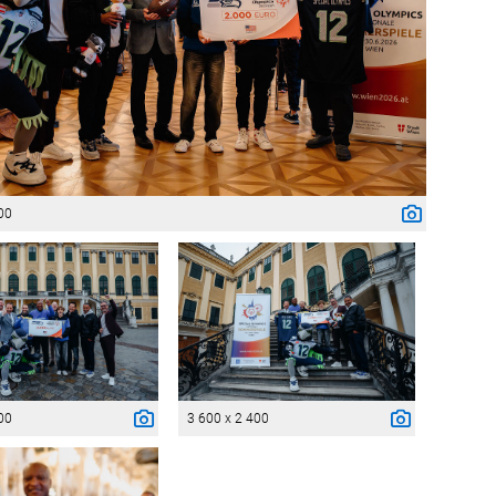
00
00
3 600 x 2 400