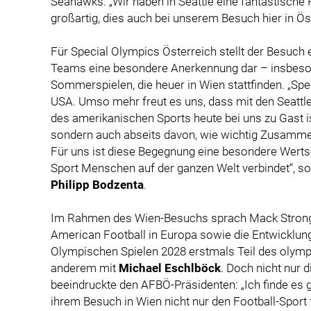
Seahawks: „Wir haben in Seattle eine fantastische 
großartig, dies auch bei unserem Besuch hier in Öst
Für Special Olympics Österreich stellt der Besuch 
Teams eine besondere Anerkennung dar – insbeso
Sommerspielen, die heuer in Wien stattfinden. „Spe
USA. Umso mehr freut es uns, dass mit den Seatt
des amerikanischen Sports heute bei uns zu Gast ist
sondern auch abseits davon, wie wichtig Zusammenh
Für uns ist diese Begegnung eine besondere Wertsc
Sport Menschen auf der ganzen Welt verbindet“, so
Philipp Bodzenta
.
Im Rahmen des Wien-Besuchs sprach Mack Strong 
American Football in Europa sowie die Entwicklung
Olympischen Spielen 2028 erstmals Teil des olym
anderem mit
Michael Eschlböck
. Doch nicht nur 
beeindruckte den AFBÖ-Präsidenten: „Ich finde es g
ihrem Besuch in Wien nicht nur den Football-Sport 