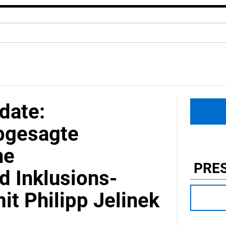
date:
bgesagte
he
PRE
d Inklusions-
t Philipp Jelinek