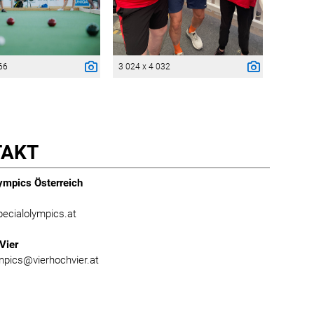
66
3 024 x 4 032
TAKT
ympics Österreich
n
ecialolympics.at
Vier
mpics@vierhochvier.at