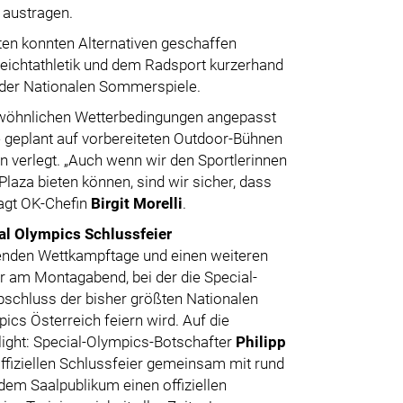
 austragen.
rten konnten Alternativen geschaffen
eichtathletik und dem Radsport kurzerhand
der Nationalen Sommerspiele.
ewöhnlichen Wetterbedingungen angepasst
 geplant auf vorbereiteten Outdoor-Bühnen
en verlegt. „Auch wenn wir den Sportlerinnen
laza bieten können, sind wir sicher, dass
sagt OK-Chefin
Birgit Morelli
.
al Olympics Schlussfeier
ibenden Wettkampftage und einen weiteren
r am Montagabend, bei der die Special-
schluss der bisher größten Nationalen
cs Österreich feiern wird. Auf die
light: Special-Olympics-Botschafter
Philipp
offiziellen Schlussfeier gemeinsam mit rund
 dem Saalpublikum einen offiziellen