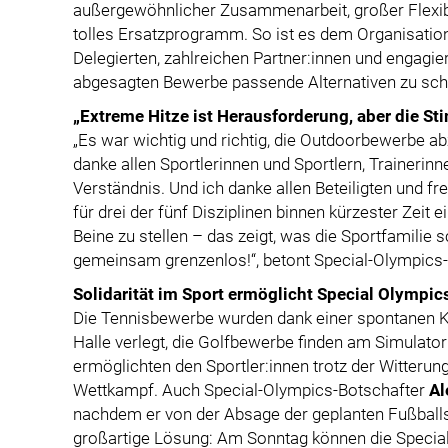
außergewöhnlicher Zusammenarbeit, großer Flexib
tolles Ersatzprogramm. So ist es dem Organisat
Delegierten, zahlreichen Partner:innen und engagier
abgesagten Bewerbe passende Alternativen zu sch
„Extreme Hitze ist Herausforderung, aber die S
„Es war wichtig und richtig, die Outdoorbewerbe ab
danke allen Sportlerinnen und Sportlern, Trainerin
Verständnis. Und ich danke allen Beteiligten und fr
für drei der fünf Disziplinen binnen kürzester Zei
Beine zu stellen – das zeigt, was die Sportfamilie
gemeinsam grenzenlos!“, betont Special-Olympics
Solidarität im Sport ermöglicht Special Olympi
Die Tennisbewerbe wurden dank einer spontanen Ko
Halle verlegt, die Golfbewerbe finden am Simulator
ermöglichten den Sportler:innen trotz der Witter
Wettkampf. Auch Special-Olympics-Botschafter
Al
nachdem er von der Absage der geplanten Fußball
großartige Lösung: Am Sonntag können die Special-