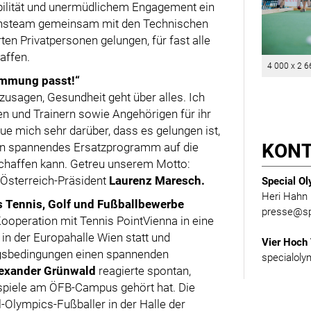
ilität und unermüdlichem Engagement ein
ionsteam gemeinsam mit den Technischen
ten Privatpersonen gelungen, für fast alle
affen.
4 000 x 2 6
timmung passt!“
zusagen, Gesundheit geht über alles. Ich
nen und Trainern sowie Angehörigen für ihr
eue mich sehr darüber, dass es gelungen ist,
KON
t ein spannendes Ersatzprogramm auf die
 schaffen kann. Getreu unserem Motto:
-Österreich-Präsident
Laurenz Maresch.
Special Ol
Heri Hah
cs Tennis, Golf und Fußballbewerbe
presse@sp
operation mit Tennis PointVienna in eine
 in der Europahalle Wien statt und
Vier Hoch 
ungsbedingungen einen spannenden
specialoly
exander Grünwald
reagierte spontan,
spiele am ÖFB-Campus gehört hat. Die
Olympics-Fußballer in der Halle der