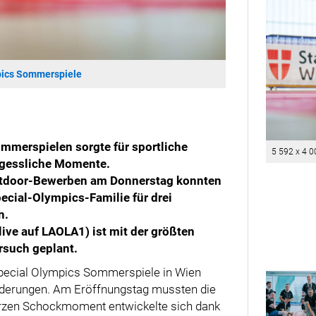
pics Sommerspiele
mmerspielen sorgte für sportliche
5 592 x 4 0
rgessliche Momente.
utdoor-Bewerben am Donnerstag konnten
cial-Olympics-Familie für drei
n.
ive auf LAOLA1) ist mit der größten
rsuch geplant.
 Special Olympics Sommerspiele in Wien
derungen. Am Eröffnungstag mussten die
zen Schockmoment entwickelte sich dank