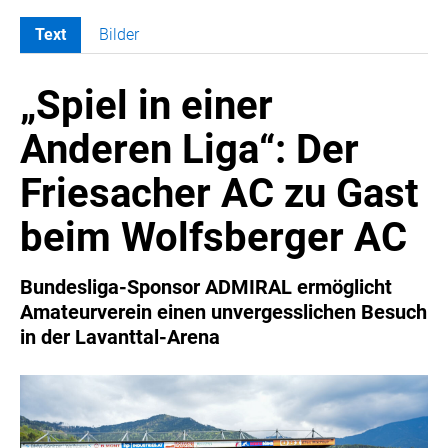
Text
Bilder
MELDUNGEN
„Spiel in einer
COCA-COLA
COCA-COLA HBC ÖSTERREICH
Anderen Liga“: Der
RÖMERQUELLE
Friesacher AC zu Gast
ÖSTERREICHISCHE SPORTHILFE
KESCH
beim Wolfsberger AC
BARFLY'S CLUB
SPORTS MEDIA AUSTRIA
Bundesliga-Sponsor ADMIRAL ermöglicht
Amateurverein einen unvergesslichen Besuch
CULINARIUS
in der Lavanttal-Arena
RECYCLEMICH-INITIATIVE
VIER HOCH VIER
ALFIES
HANNERSBERG