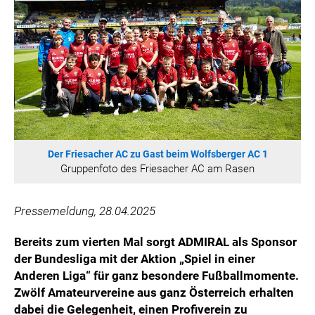
WILHELM-EXNER-MEDAILLEN STIFTUNG
ADMIRAL SPORTWETTEN
EWP RECYCLING PFAND ÖSTERREICH
ANNEMARIE CHARITY
IMPERIAL MARKETS
TRÄGERVEREIN EINWEGPFAND
SPECIAL OLYMPICS ÖSTERREICH
Der Friesacher AC zu Gast beim Wolfsberger AC 1
MEDIA
Gruppenfoto des Friesacher AC am Rasen
LOGOS
Pressemeldung, 28.04.2025
COCA COLA
PRESSEKONTAKT
Bereits zum vierten Mal sorgt ADMIRAL als Sponsor
der Bundesliga mit der Aktion „Spiel in einer
Anderen Liga“ für ganz besondere Fußballmomente.
Zwölf Amateurvereine aus ganz Österreich erhalten
dabei die Gelegenheit, einen Profiverein zu