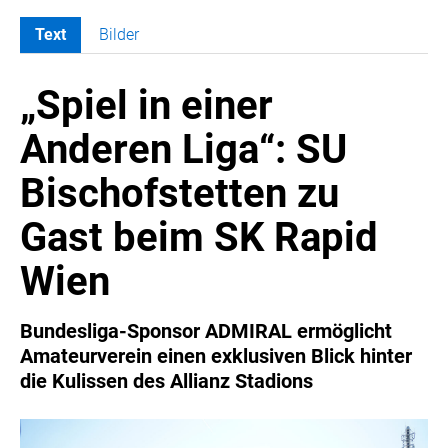
Text
Bilder
MELDUNGEN
„Spiel in einer
COCA-COLA
COCA-COLA HBC ÖSTERREICH
Anderen Liga“: SU
RÖMERQUELLE
Bischofstetten zu
ÖSTERREICHISCHE SPORTHILFE
KESCH
Gast beim SK Rapid
BARFLY'S CLUB
Wien
SPORTS MEDIA AUSTRIA
CULINARIUS
Bundesliga-Sponsor ADMIRAL ermöglicht
RECYCLEMICH-INITIATIVE
Amateurverein einen exklusiven Blick hinter
VIER HOCH VIER
die Kulissen des Allianz Stadions
ALFIES
HANNERSBERG