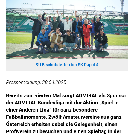
WILHELM-EXNER-MEDAILLEN STIFTUNG
ADMIRAL SPORTWETTEN
EWP RECYCLING PFAND ÖSTERREICH
ANNEMARIE CHARITY
IMPERIAL MARKETS
TRÄGERVEREIN EINWEGPFAND
SPECIAL OLYMPICS ÖSTERREICH
SU Bischofstetten bei SK Rapid 4
MEDIA
LOGOS
Pressemeldung, 28.04.2025
COCA COLA
Bereits zum vierten Mal sorgt ADMIRAL als Sponsor
PRESSEKONTAKT
der ADMIRAL Bundesliga mit der Aktion „Spiel in
einer Anderen Liga“ für ganz besondere
Fußballmomente. Zwölf Amateurvereine aus ganz
Österreich erhalten dabei die Gelegenheit, einen
Profiverein zu besuchen und einen Spieltag in der