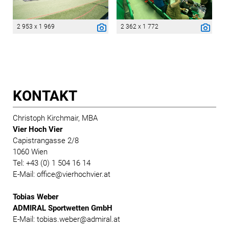
2 953 x 1 969
2 362 x 1 772
KONTAKT
Christoph Kirchmair, MBA
Vier Hoch Vier
Capistrangasse 2/8
1060 Wien
Tel: +43 (0) 1 504 16 14
E-Mail: office@vierhochvier.at
Tobias Weber
ADMIRAL Sportwetten GmbH
E-Mail: tobias.weber@admiral.at