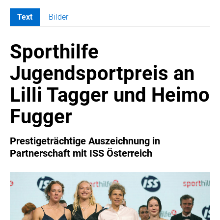
Text
Bilder
MELDUNGEN
Sporthilfe
COCA-COLA
COCA-COLA HBC ÖSTERREICH
Jugendsportpreis an
RÖMERQUELLE
Lilli Tagger und Heimo
ÖSTERREICHISCHE SPORTHILFE
KESCH
Fugger
BARFLY'S CLUB
SPORTS MEDIA AUSTRIA
Prestigeträchtige Auszeichnung in
Partnerschaft mit ISS Österreich
CULINARIUS
RECYCLEMICH-INITIATIVE
VIER HOCH VIER
ALFIES
HANNERSBERG