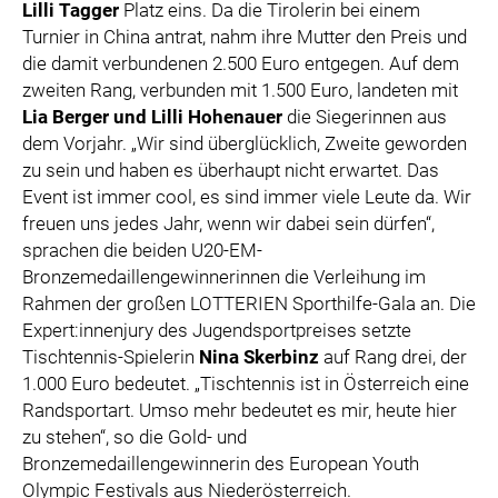
Lilli Tagger
Platz eins. Da die Tirolerin bei einem
Turnier in China antrat, nahm ihre Mutter den Preis und
die damit verbundenen 2.500 Euro entgegen. Auf dem
zweiten Rang, verbunden mit 1.500 Euro, landeten mit
Lia Berger und Lilli Hohenauer
die Siegerinnen aus
dem Vorjahr. „Wir sind überglücklich, Zweite geworden
zu sein und haben es überhaupt nicht erwartet. Das
Event ist immer cool, es sind immer viele Leute da. Wir
freuen uns jedes Jahr, wenn wir dabei sein dürfen“,
sprachen die beiden U20-EM-
Bronzemedaillengewinnerinnen die Verleihung im
Rahmen der großen LOTTERIEN Sporthilfe-Gala an. Die
Expert:innenjury des Jugendsportpreises setzte
Tischtennis-Spielerin
Nina Skerbinz
auf Rang drei, der
1.000 Euro bedeutet. „Tischtennis ist in Österreich eine
Randsportart. Umso mehr bedeutet es mir, heute hier
zu stehen“, so die Gold- und
Bronzemedaillengewinnerin des European Youth
Olympic Festivals aus Niederösterreich.