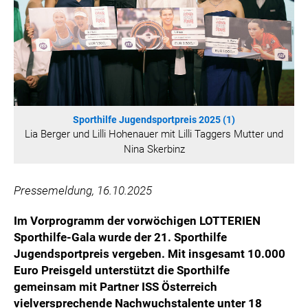
WILHELM-EXNER-MEDAILLEN STIFTUNG
ADMIRAL SPORTWETTEN
EWP RECYCLING PFAND ÖSTERREICH
ANNEMARIE CHARITY
IMPERIAL MARKETS
TRÄGERVEREIN EINWEGPFAND
Sporthilfe Jugendsportpreis 2025 (1)
SPECIAL OLYMPICS ÖSTERREICH
Lia Berger und Lilli Hohenauer mit Lilli Taggers Mutter und
Nina Skerbinz
MEDIA
LOGOS
Pressemeldung, 16.10.2025
COCA COLA
Im Vorprogramm der
vorwöchigen
LOTTERIEN
PRESSEKONTAKT
Sporthilfe-Gala wurde der 21. Sporthilfe
Jugendsportpreis vergeben. Mit insgesamt 10.000
Euro Preisgeld unterstützt die Sporthilfe
gemeinsam mit Partner ISS Österreich
vielversprechende Nachwuchstalente unter 18