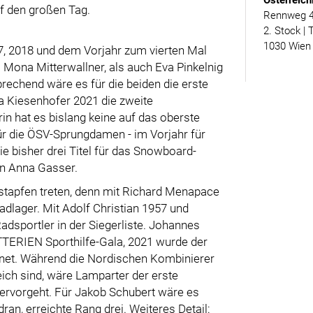
Österreich
uf den großen Tag.
Rennweg 46
2. Stock | 
1030 Wien
, 2018 und dem Vorjahr zum vierten Mal
l Mona Mitterwallner, als auch Eva Pinkelnig
rechend wäre es für die beiden die erste
a Kiesenhofer 2021 die zweite
rin hat es bislang keine auf das oberste
ür die ÖSV-Sprungdamen - im Vorjahr für
e bisher drei Titel für das Snowboard-
n Anna Gasser.
ßstapfen treten, denn mit Richard Menapace
dlager. Mit Adolf Christian 1957 und
adsportler in der Siegerliste. Johannes
TTERIEN Sporthilfe-Gala, 2021 wurde der
hnet. Während die Nordischen Kombinierer
eich sind, wäre Lamparter der erste
 hervorgeht. Für Jakob Schubert wäre es
ran, erreichte Rang drei. Weiteres Detail: