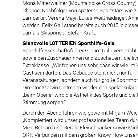
Mona Mitterwallner (Mountainbike Cross Country) s
Chance, Nachfolger von späteren Sportstars wie z
Lamparter, Verena Mayr, Lukas Weißhaidinger, Ann
werden. Felix Gall stand bereits auch 2015 in diese
damals Skispringer Stefan Kraft.
Glanzvolle LOTTERIEN Sporthilfe-Gala
Sporthilfe-Geschäftsführer Gernot Uhlir verspricht
sowie den Zuschauerinnen und Zuschauern, die live
Extraklasse. „Wir freuen uns sehr, dass wir wie im 
Gast sein dürfen. Das Gebäude steht nicht nur für
Veranstaltungen, sondern auch für große Sportmom
Director Marvin Dietmann wieder den spektakulären 
„beim Opener wird die Ästhetik des Sports und die
Stimmung sorgen.“
Durch den Abend führen wie gewohnt Mirjam Weich
„Komplettiert wird unser professionelles Team durc
Mike Bernard und Gerald Fleischhacker sowie Mic
ORF. Verbunden mit dem großen Know-How unseres 