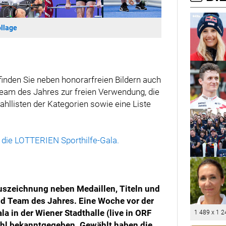
llage
nden Sie neben honorarfreien Bildern auch
 Team des Jahres zur freien Verwendung, die
hllisten der Kategorien sowie eine Liste
 die LOTTERIEN Sporthilfe-Gala.
Auszeichnung neben Medaillen, Titeln und
 und Team des Jahres. Eine Woche vor der
 in der Wiener Stadthalle (live in ORF
1 489 x 1 2
Wahl bekanntgegeben. Gewählt haben die