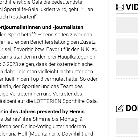
orthilfe ist die Gala die bedeutendste
VID
Sporthilfe-Gala lukriert wird, geht 1:1 an
noch Restkarten!“
rtjournalistinnen und -journalisten
n Sport betrifft – denn selten zuvor gab
der laufenden Berichterstattung den Zusatz,
 sei, Favoritin bzw. Favorit für den NIKI zu
 Teams standen in den drei Hauptkategorien
p-3 2023 zeigen, dass der österreichische
 dabei, die man vielleicht nicht unter den
entuell in den Top-3 vermutet hätte. So oder
erin, der Sportler und das Team des
ge Vertreterinnen und Vertreter des
Präsident auf die LOTTERIEN Sporthilfe-Gala.
DO
r:in des Jahres presented by Hervis
es Jahres" ihre Stimme bis Montag, 9.
hleten per Online-Voting unter anderem
Valentina Höll (Mountainbike Downhill) und