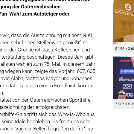
igung der Österreichischen
e Fan-Wahl zum Aufsteiger oder
 wir, dass die Auszeichnung mit dem NIKI,
inen sehr hohen Stellenwert genießt“, so
ner der Gründe ist, dass Kolleginnen und
5 196 x 3 6
hterstattung beschäftigen. Dieses Jahr gibt
rnalisten wählen zum 75. Mal. In diesem Jahr
g wiegen kann, zeigte das Vorjahr: 607, 605
David Alaba, Matthias Mayer und Johannes
esem Jahr zu solch einem Fotofinish kommt,
n.
altet von der Österreichischen Sporthilfe,
7 985 x 5 3
uszeichnung der erfolgreichsten
rthilfe-Gala trifft sich das Who-Is-Who aus
t seine Idole hochleben. Es freut uns sehr,
ander Van der Bellen begrüßen dürfen“, so