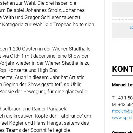
tehen zur Wahl. Die drei haben die
um Beispiel Johannes Strolz, Johannes
a Veith und Gregor Schlierenzauer zu
r Kategorie zur Wahl, die Trophäe holte sich
20
 den 1.200 Gästen in der Wiener Stadthalle
 via ORF 1 mit dabei sind, eine Show der
Vorjahr wieder in der Wiener Stadthalle zu
KON
 Top-Konzerte und High-End-
ente. Auch in diesem Jahr hat Artistic
Beginn der Show gestaltet“, so Uhlir,
Manuel Lat
 Poesie der Bewegung für eine glanzvolle
T +43 1 50
M +43 664
selbraun und Rainer Pariasek.
medien@spo
h die kreativen Köpfe der ,Tafelrunde‘ um
www.sporth
hael Kögler und Hans Hengst seitens des
Teams der Sporthilfe liegt die