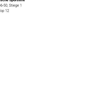
ische
Sporthilfe
-50, Stiege 1
Top 12