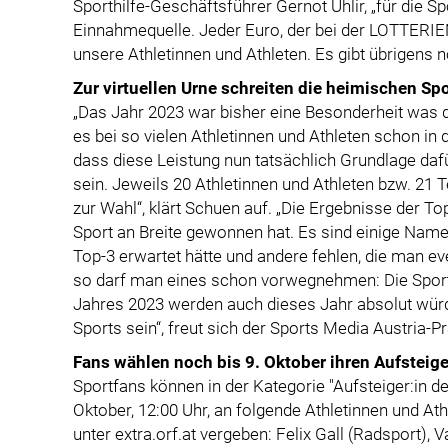
Sporthilfe-Geschäftsführer Gernot Uhlir, „für die Sp
Einnahmequelle. Jeder Euro, der bei der LOTTERIEN 
unsere Athletinnen und Athleten. Es gibt übrigens 
Zur virtuellen Urne schreiten die heimischen Spo
„Das Jahr 2023 war bisher eine Besonderheit was de
es bei so vielen Athletinnen und Athleten schon in 
dass diese Leistung nun tatsächlich Grundlage dafür
sein. Jeweils 20 Athletinnen und Athleten bzw. 21
zur Wahl“, klärt Schuen auf. „Die Ergebnisse der To
Sport an Breite gewonnen hat. Es sind einige Namen
Top-3 erwartet hätte und andere fehlen, die man ev
so darf man eines schon vorwegnehmen: Die Sportl
Jahres 2023 werden auch dieses Jahr absolut würdi
Sports sein“, freut sich der Sports Media Austria-
Fans wählen noch bis 9. Oktober ihren Aufsteige
Sportfans können in der Kategorie "Aufsteiger:in d
Oktober, 12:00 Uhr, an folgende Athletinnen und At
unter extra.orf.at vergeben: Felix Gall (Radsport), 