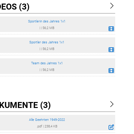
EOS (3)
Sportlerin des Jahres 1x1
|
|
56,2 MB
Sportler des Jahres 1x1
|
|
56,2 MB
Team des Jahres 1x1
|
|
56,2 MB
KUMENTE (3)
Alle Geehrten 1949-2022
.pdf
|
238,4 KB