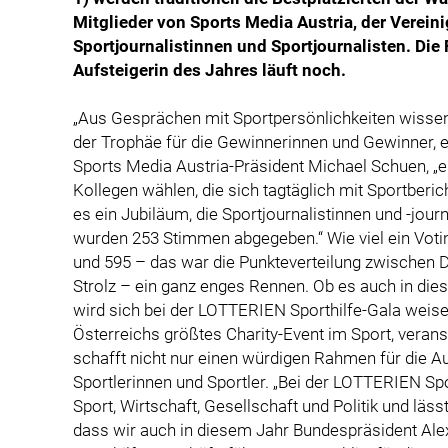
Mitglieder von Sports Media Austria, der Verein
Sportjournalistinnen und Sportjournalisten. Di
Aufsteigerin des Jahres läuft noch.
„Aus Gesprächen mit Sportpersönlichkeiten wissen
der Trophäe für die Gewinnerinnen und Gewinner, e
Sports Media Austria-Präsident Michael Schuen, „ei
Kollegen wählen, die sich tagtäglich mit Sportberic
es ein Jubiläum, die Sportjournalistinnen und -jou
wurden 253 Stimmen abgegeben.“ Wie viel ein Votin
und 595 – das war die Punkteverteilung zwischen 
Strolz – ein ganz enges Rennen. Ob es auch in di
wird sich bei der LOTTERIEN Sporthilfe-Gala weise
Österreichs größtes Charity-Event im Sport, veranst
schafft nicht nur einen würdigen Rahmen für die A
Sportlerinnen und Sportler. „Bei der LOTTERIEN Spo
Sport, Wirtschaft, Gesellschaft und Politik und läss
dass wir auch in diesem Jahr Bundespräsident Alex