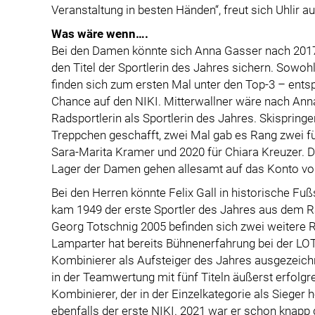
Veranstaltung in besten Händen“, freut sich Uhlir a
Was wäre wenn….
Bei den Damen könnte sich Anna Gasser nach 2017
den Titel der Sportlerin des Jahres sichern. Sowoh
finden sich zum ersten Mal unter den Top-3 – entsp
Chance auf den NIKI. Mitterwallner wäre nach Ann
Radsportlerin als Sportlerin des Jahres. Skispringe
Treppchen geschafft, zwei Mal gab es Rang zwei f
Sara-Marita Kramer und 2020 für Chiara Kreuzer. Di
Lager der Damen gehen allesamt auf das Konto vo
Bei den Herren könnte Felix Gall in historische Fu
kam 1949 der erste Sportler des Jahres aus dem Ra
Georg Totschnig 2005 befinden sich zwei weitere R
Lamparter hat bereits Bühnenerfahrung bei der LO
Kombinierer als Aufsteiger des Jahres ausgezeic
in der Teamwertung mit fünf Titeln äußerst erfolgr
Kombinierer, der in der Einzelkategorie als Sieger
ebenfalls der erste NIKI. 2021 war er schon knapp d