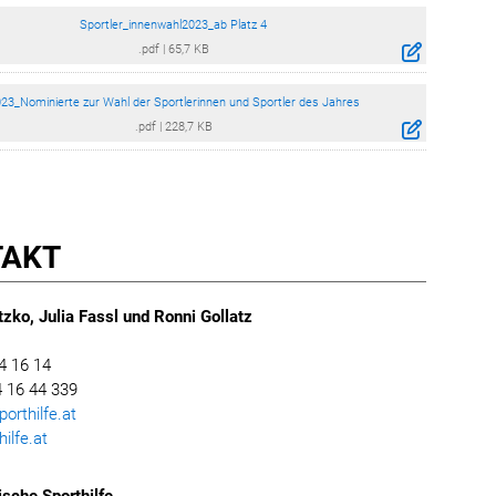
Sportler_innenwahl2023_ab Platz 4
.pdf
|
65,7 KB
23_Nominierte zur Wahl der Sportlerinnen und Sportler des Jahres
.pdf
|
228,7 KB
TAKT
zko, Julia Fassl und Ronni Gollatz
4 16 14
 16 44 339
rthilfe.at
ilfe.at