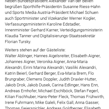
Neben Bundespräsident Alexander Van der Bellen
begrüßen Sporthilfe-Präsidentin Susanne Riess-Hahn
und Sports Media Austria-Präsident Michael Schuen
auch Sportminister und Vizekanzler Werner Kogler,
Verfassungsministerin Karoline Edstadler,
Innenminister Gerhard Karner, Verteidigungsministerin
Klaudia Tanner und Digitalisierungs-Staatssekretär
Florian Tursky.
Weiters stehen auf der Gästeliste:
Walter Ablinger, Hannes Aigelsreiter, Elisabeth Aigner,
Johannes Aigner, Veronika Aigner, Anna-Maria
Alexandri, Eirini Marina Alexandri, Vasiliki Alexandri,
Katrin Beierl, Gerhard Berger, Eva-Maria Brem, Flo
Brungraber, Clemens Doppler, Judith Draxler-Hutter,
Jakob Drok, Jakob Dusek, Carina Edlinger, Hans Enn,
Andreas Ernhofer, Michael Eschlböck, Stefan Fegerl,
Kilian Fischhuber, Hans-Peter Fleck, Thomas Frühwirth,
Irene Fuhrmann, Mike Galeli, Felix Gall, Anna Gasser,
Thomas Geierspichler, Andreas Goldberger, Elisabeth