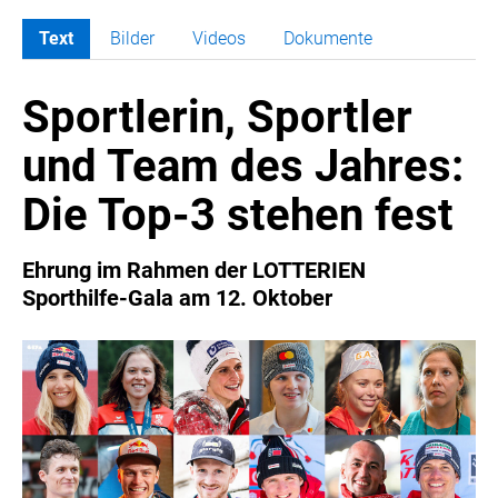
Text
Bilder
Videos
Dokumente
MELDUNGEN
Sportlerin, Sportler
COCA-COLA
COCA-COLA HBC ÖSTERREICH
und Team des Jahres:
RÖMERQUELLE
Die Top-3 stehen fest
ÖSTERREICHISCHE SPORTHILFE
KESCH
Ehrung im Rahmen der LOTTERIEN
BARFLY'S CLUB
Sporthilfe-Gala am 12. Oktober
SPORTS MEDIA AUSTRIA
CULINARIUS
RECYCLEMICH-INITIATIVE
VIER HOCH VIER
ALFIES
HANNERSBERG