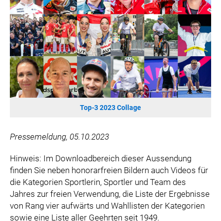
WILHELM-EXNER-MEDAILLEN STIFTUNG
ADMIRAL SPORTWETTEN
EWP RECYCLING PFAND ÖSTERREICH
ANNEMARIE CHARITY
IMPERIAL MARKETS
TRÄGERVEREIN EINWEGPFAND
SPECIAL OLYMPICS ÖSTERREICH
Top-3 2023 Collage
MEDIA
LOGOS
Pressemeldung, 05.10.2023
COCA COLA
Hinweis: Im Downloadbereich dieser Aussendung
PRESSEKONTAKT
finden Sie neben honorarfreien Bildern auch Videos für
die Kategorien Sportlerin, Sportler und Team des
Jahres zur freien Verwendung, die Liste der Ergebnisse
von Rang vier aufwärts und Wahllisten der Kategorien
sowie eine Liste aller Geehrten seit 1949.