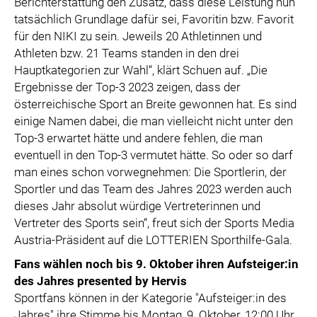
Berichterstattung den Zusatz, dass diese Leistung nun
tatsächlich Grundlage dafür sei, Favoritin bzw. Favorit
für den NIKI zu sein. Jeweils 20 Athletinnen und
Athleten bzw. 21 Teams standen in den drei
Hauptkategorien zur Wahl“, klärt Schuen auf. „Die
Ergebnisse der Top-3 2023 zeigen, dass der
österreichische Sport an Breite gewonnen hat. Es sind
einige Namen dabei, die man vielleicht nicht unter den
Top-3 erwartet hätte und andere fehlen, die man
eventuell in den Top-3 vermutet hätte. So oder so darf
man eines schon vorwegnehmen: Die Sportlerin, der
Sportler und das Team des Jahres 2023 werden auch
dieses Jahr absolut würdige Vertreterinnen und
Vertreter des Sports sein“, freut sich der Sports Media
Austria-Präsident auf die LOTTERIEN Sporthilfe-Gala.
Fans wählen noch bis 9. Oktober ihren Aufsteiger:in
des Jahres presented by Hervis
Sportfans können in der Kategorie "Aufsteiger:in des
Jahres" ihre Stimme bis Montag, 9. Oktober, 12:00 Uhr,