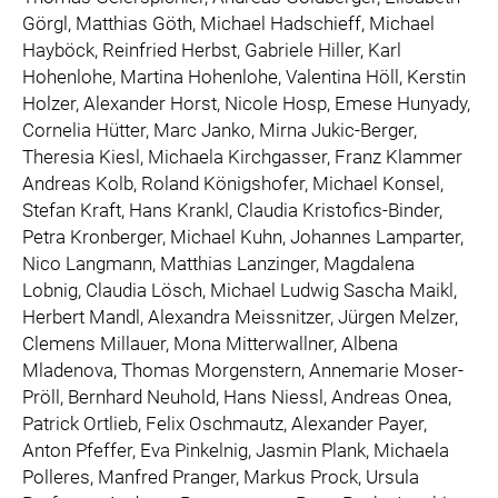
Görgl, Matthias Göth, Michael Hadschieff, Michael
Hayböck, Reinfried Herbst, Gabriele Hiller, Karl
Hohenlohe, Martina Hohenlohe, Valentina Höll, Kerstin
Holzer, Alexander Horst, Nicole Hosp, Emese Hunyady,
Cornelia Hütter, Marc Janko, Mirna Jukic-Berger,
Theresia Kiesl, Michaela Kirchgasser, Franz Klammer
Andreas Kolb, Roland Königshofer, Michael Konsel,
Stefan Kraft, Hans Krankl, Claudia Kristofics-Binder,
Petra Kronberger, Michael Kuhn, Johannes Lamparter,
Nico Langmann, Matthias Lanzinger, Magdalena
Lobnig, Claudia Lösch, Michael Ludwig Sascha Maikl,
Herbert Mandl, Alexandra Meissnitzer, Jürgen Melzer,
Clemens Millauer, Mona Mitterwallner, Albena
Mladenova, Thomas Morgenstern, Annemarie Moser-
Pröll, Bernhard Neuhold, Hans Niessl, Andreas Onea,
Patrick Ortlieb, Felix Oschmautz, Alexander Payer,
Anton Pfeffer, Eva Pinkelnig, Jasmin Plank, Michaela
Polleres, Manfred Pranger, Markus Prock, Ursula