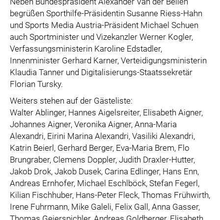
Neben Bundespräsident Alexander Van der Bellen
begrüßen Sporthilfe-Präsidentin Susanne Riess-Hahn
und Sports Media Austria-Präsident Michael Schuen
auch Sportminister und Vizekanzler Werner Kogler,
Verfassungsministerin Karoline Edstadler,
Innenminister Gerhard Karner, Verteidigungsministerin
Klaudia Tanner und Digitalisierungs-Staatssekretär
Florian Tursky.
Weiters stehen auf der Gästeliste:
Walter Ablinger, Hannes Aigelsreiter, Elisabeth Aigner,
Johannes Aigner, Veronika Aigner, Anna-Maria
Alexandri, Eirini Marina Alexandri, Vasiliki Alexandri,
Katrin Beierl, Gerhard Berger, Eva-Maria Brem, Flo
Brungraber, Clemens Doppler, Judith Draxler-Hutter,
Jakob Drok, Jakob Dusek, Carina Edlinger, Hans Enn,
Andreas Ernhofer, Michael Eschlböck, Stefan Fegerl,
Kilian Fischhuber, Hans-Peter Fleck, Thomas Frühwirth,
Irene Fuhrmann, Mike Galeli, Felix Gall, Anna Gasser,
Thomas Geierspichler, Andreas Goldberger, Elisabeth