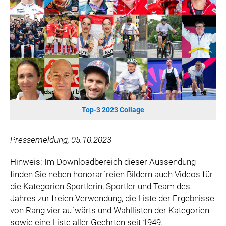
WILHELM-EXNER-MEDAILLEN STIFTUNG
ADMIRAL SPORTWETTEN
EWP RECYCLING PFAND ÖSTERREICH
ANNEMARIE CHARITY
IMPERIAL MARKETS
TRÄGERVEREIN EINWEGPFAND
SPECIAL OLYMPICS ÖSTERREICH
Top-3 2023 Collage
MEDIA
LOGOS
Pressemeldung, 05.10.2023
COCA COLA
Hinweis: Im Downloadbereich dieser Aussendung
PRESSEKONTAKT
finden Sie neben honorarfreien Bildern auch Videos für
die Kategorien Sportlerin, Sportler und Team des
Jahres zur freien Verwendung, die Liste der Ergebnisse
von Rang vier aufwärts und Wahllisten der Kategorien
sowie eine Liste aller Geehrten seit 1949.