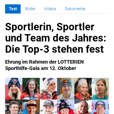
Text
Bilder
Videos
Dokumente
MELDUNGEN
Sportlerin, Sportler
COCA-COLA
COCA-COLA HBC ÖSTERREICH
und Team des Jahres:
RÖMERQUELLE
Die Top-3 stehen fest
ÖSTERREICHISCHE SPORTHILFE
KESCH
Ehrung im Rahmen der LOTTERIEN
BARFLY'S CLUB
Sporthilfe-Gala am 12. Oktober
SPORTS MEDIA AUSTRIA
CULINARIUS
RECYCLEMICH-INITIATIVE
VIER HOCH VIER
ALFIES
HANNERSBERG