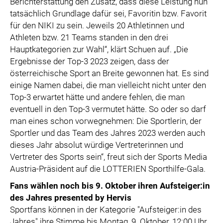
Berichterstattung den Zusatz, dass diese Leistung nun
tatsächlich Grundlage dafür sei, Favoritin bzw. Favorit
für den NIKI zu sein. Jeweils 20 Athletinnen und
Athleten bzw. 21 Teams standen in den drei
Hauptkategorien zur Wahl“, klärt Schuen auf. „Die
Ergebnisse der Top-3 2023 zeigen, dass der
österreichische Sport an Breite gewonnen hat. Es sind
einige Namen dabei, die man vielleicht nicht unter den
Top-3 erwartet hätte und andere fehlen, die man
eventuell in den Top-3 vermutet hätte. So oder so darf
man eines schon vorwegnehmen: Die Sportlerin, der
Sportler und das Team des Jahres 2023 werden auch
dieses Jahr absolut würdige Vertreterinnen und
Vertreter des Sports sein“, freut sich der Sports Media
Austria-Präsident auf die LOTTERIEN Sporthilfe-Gala.
Fans wählen noch bis 9. Oktober ihren Aufsteiger:in
des Jahres presented by Hervis
Sportfans können in der Kategorie "Aufsteiger:in des
Jahres" ihre Stimme bis Montag, 9. Oktober, 12:00 Uhr,