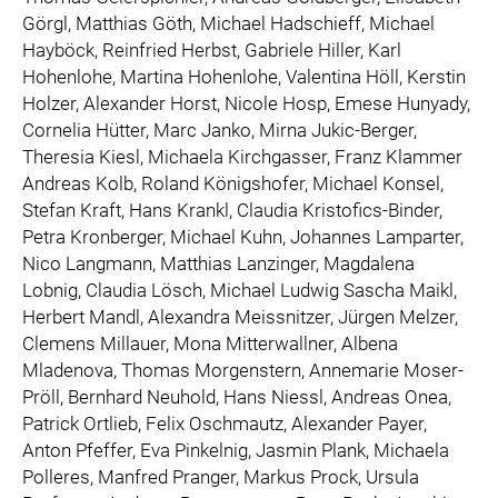
Görgl, Matthias Göth, Michael Hadschieff, Michael
Hayböck, Reinfried Herbst, Gabriele Hiller, Karl
Hohenlohe, Martina Hohenlohe, Valentina Höll, Kerstin
Holzer, Alexander Horst, Nicole Hosp, Emese Hunyady,
Cornelia Hütter, Marc Janko, Mirna Jukic-Berger,
Theresia Kiesl, Michaela Kirchgasser, Franz Klammer
Andreas Kolb, Roland Königshofer, Michael Konsel,
Stefan Kraft, Hans Krankl, Claudia Kristofics-Binder,
Petra Kronberger, Michael Kuhn, Johannes Lamparter,
Nico Langmann, Matthias Lanzinger, Magdalena
Lobnig, Claudia Lösch, Michael Ludwig Sascha Maikl,
Herbert Mandl, Alexandra Meissnitzer, Jürgen Melzer,
Clemens Millauer, Mona Mitterwallner, Albena
Mladenova, Thomas Morgenstern, Annemarie Moser-
Pröll, Bernhard Neuhold, Hans Niessl, Andreas Onea,
Patrick Ortlieb, Felix Oschmautz, Alexander Payer,
Anton Pfeffer, Eva Pinkelnig, Jasmin Plank, Michaela
Polleres, Manfred Pranger, Markus Prock, Ursula