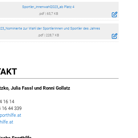
Sportler_innenwahl2023_ab Platz 4
.pdf
|
65,7 KB
23_Nominierte zur Wahl der Sportlerinnen und Sportler des Jahres
.pdf
|
228,7 KB
TAKT
zko, Julia Fassl und Ronni Gollatz
4 16 14
 16 44 339
rthilfe.at
ilfe.at