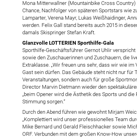
Mona Mitterwallner (Mountainbike Cross Country) s
Chance, Nachfolger von späteren Sportstars wie z
Lamparter, Verena Mayr, Lukas Weißhaidinger, Ann
werden. Felix Gall stand bereits auch 2015 in diese
damals Skispringer Stefan Kraft.
Glanzvolle LOTTERIEN Sporthilfe-Gala
Sporthilfe-Geschäftsführer Gernot Uhlir verspricht
sowie den Zuschauerinnen und Zuschauern, die live
Extraklasse. „Wir freuen uns sehr, dass wir wie im 
Gast sein dürfen. Das Gebäude steht nicht nur für
Veranstaltungen, sondern auch für große Sportmom
Director Marvin Dietmann wieder den spektakulären 
„beim Opener wird die Ästhetik des Sports und die
Stimmung sorgen.“
Durch den Abend führen wie gewohnt Mirjam Weich
„Komplettiert wird unser professionelles Team durc
Mike Bernard und Gerald Fleischhacker sowie Mic
ORF. Verbunden mit dem großen Know-How unseres 