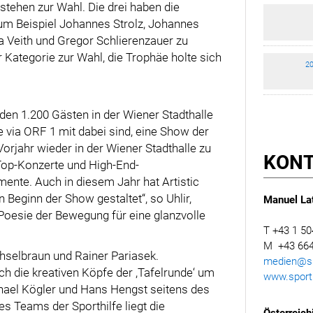
tehen zur Wahl. Die drei haben die
um Beispiel Johannes Strolz, Johannes
a Veith und Gregor Schlierenzauer zu
r Kategorie zur Wahl, die Trophäe holte sich
20
 den 1.200 Gästen in der Wiener Stadthalle
 via ORF 1 mit dabei sind, eine Show der
Vorjahr wieder in der Wiener Stadthalle zu
KON
 Top-Konzerte und High-End-
ente. Auch in diesem Jahr hat Artistic
Beginn der Show gestaltet“, so Uhlir,
Manuel Lat
 Poesie der Bewegung für eine glanzvolle
T +43 1 50
M +43 664
selbraun und Rainer Pariasek.
medien@spo
h die kreativen Köpfe der ,Tafelrunde‘ um
www.sporth
hael Kögler und Hans Hengst seitens des
Teams der Sporthilfe liegt die