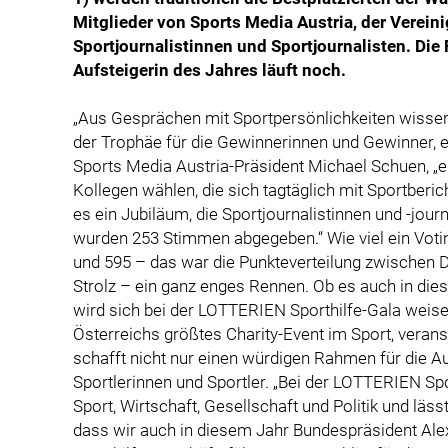
Mitglieder von Sports Media Austria, der Verein
Sportjournalistinnen und Sportjournalisten. Di
Aufsteigerin des Jahres läuft noch.
„Aus Gesprächen mit Sportpersönlichkeiten wissen
der Trophäe für die Gewinnerinnen und Gewinner, e
Sports Media Austria-Präsident Michael Schuen, „ei
Kollegen wählen, die sich tagtäglich mit Sportberic
es ein Jubiläum, die Sportjournalistinnen und -jou
wurden 253 Stimmen abgegeben.“ Wie viel ein Votin
und 595 – das war die Punkteverteilung zwischen 
Strolz – ein ganz enges Rennen. Ob es auch in di
wird sich bei der LOTTERIEN Sporthilfe-Gala weise
Österreichs größtes Charity-Event im Sport, veranst
schafft nicht nur einen würdigen Rahmen für die A
Sportlerinnen und Sportler. „Bei der LOTTERIEN Spo
Sport, Wirtschaft, Gesellschaft und Politik und läss
dass wir auch in diesem Jahr Bundespräsident Alex