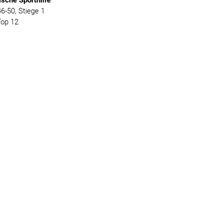
ische
Sporthilfe
-50, Stiege 1
Top 12