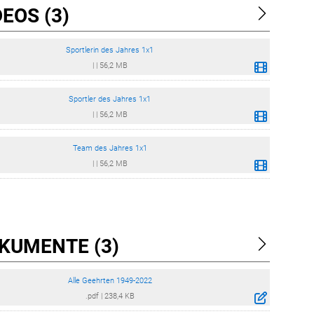
EOS (3)
Sportlerin des Jahres 1x1
|
|
56,2 MB
Sportler des Jahres 1x1
|
|
56,2 MB
Team des Jahres 1x1
|
|
56,2 MB
KUMENTE (3)
Alle Geehrten 1949-2022
.pdf
|
238,4 KB