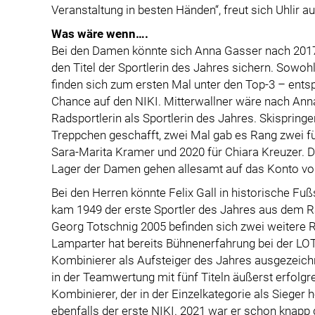
Veranstaltung in besten Händen“, freut sich Uhlir a
Was wäre wenn….
Bei den Damen könnte sich Anna Gasser nach 2017
den Titel der Sportlerin des Jahres sichern. Sowoh
finden sich zum ersten Mal unter den Top-3 – entsp
Chance auf den NIKI. Mitterwallner wäre nach Ann
Radsportlerin als Sportlerin des Jahres. Skispringe
Treppchen geschafft, zwei Mal gab es Rang zwei f
Sara-Marita Kramer und 2020 für Chiara Kreuzer. Di
Lager der Damen gehen allesamt auf das Konto vo
Bei den Herren könnte Felix Gall in historische Fu
kam 1949 der erste Sportler des Jahres aus dem Ra
Georg Totschnig 2005 befinden sich zwei weitere R
Lamparter hat bereits Bühnenerfahrung bei der LO
Kombinierer als Aufsteiger des Jahres ausgezeic
in der Teamwertung mit fünf Titeln äußerst erfolgr
Kombinierer, der in der Einzelkategorie als Sieger
ebenfalls der erste NIKI. 2021 war er schon knapp d