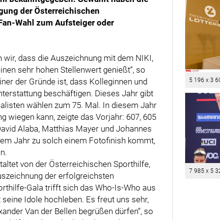
igung der Österreichischen
e Fan-Wahl zum Aufsteiger oder
 wir, dass die Auszeichnung mit dem NIKI,
inen sehr hohen Stellenwert genießt“, so
ner der Gründe ist, dass Kolleginnen und
5 196 x 3 6
hterstattung beschäftigen. Dieses Jahr gibt
rnalisten wählen zum 75. Mal. In diesem Jahr
g wiegen kann, zeigte das Vorjahr: 607, 605
David Alaba, Matthias Mayer und Johannes
esem Jahr zu solch einem Fotofinish kommt,
n.
altet von der Österreichischen Sporthilfe,
7 985 x 5 3
uszeichnung der erfolgreichsten
rthilfe-Gala trifft sich das Who-Is-Who aus
t seine Idole hochleben. Es freut uns sehr,
ander Van der Bellen begrüßen dürfen“, so