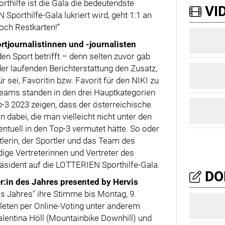
orthilfe ist die Gala die bedeutendste
VID
Sporthilfe-Gala lukriert wird, geht 1:1 an
noch Restkarten!“
rtjournalistinnen und -journalisten
n Sport betrifft – denn selten zuvor gab
der laufenden Berichterstattung den Zusatz,
 sei, Favoritin bzw. Favorit für den NIKI zu
 Teams standen in den drei Hauptkategorien
p-3 2023 zeigen, dass der österreichische
 dabei, die man vielleicht nicht unter den
entuell in den Top-3 vermutet hätte. So oder
erin, der Sportler und das Team des
ge Vertreterinnen und Vertreter des
Präsident auf die LOTTERIEN Sporthilfe-Gala.
DO
r:in des Jahres presented by Hervis
es Jahres" ihre Stimme bis Montag, 9.
hleten per Online-Voting unter anderem
Valentina Höll (Mountainbike Downhill) und