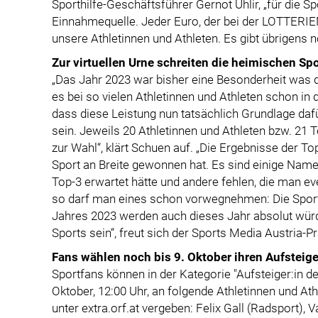
Sporthilfe-Geschäftsführer Gernot Uhlir, „für die Sp
Einnahmequelle. Jeder Euro, der bei der LOTTERIEN 
unsere Athletinnen und Athleten. Es gibt übrigens 
Zur virtuellen Urne schreiten die heimischen Spo
„Das Jahr 2023 war bisher eine Besonderheit was de
es bei so vielen Athletinnen und Athleten schon in 
dass diese Leistung nun tatsächlich Grundlage dafür
sein. Jeweils 20 Athletinnen und Athleten bzw. 21
zur Wahl“, klärt Schuen auf. „Die Ergebnisse der To
Sport an Breite gewonnen hat. Es sind einige Namen
Top-3 erwartet hätte und andere fehlen, die man ev
so darf man eines schon vorwegnehmen: Die Sportl
Jahres 2023 werden auch dieses Jahr absolut würdi
Sports sein“, freut sich der Sports Media Austria-
Fans wählen noch bis 9. Oktober ihren Aufsteige
Sportfans können in der Kategorie "Aufsteiger:in d
Oktober, 12:00 Uhr, an folgende Athletinnen und At
unter extra.orf.at vergeben: Felix Gall (Radsport), 