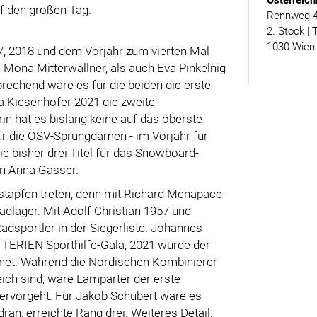
Österreich
uf den großen Tag.
Rennweg 46
2. Stock | 
1030 Wien
, 2018 und dem Vorjahr zum vierten Mal
l Mona Mitterwallner, als auch Eva Pinkelnig
rechend wäre es für die beiden die erste
a Kiesenhofer 2021 die zweite
rin hat es bislang keine auf das oberste
ür die ÖSV-Sprungdamen - im Vorjahr für
e bisher drei Titel für das Snowboard-
n Anna Gasser.
ßstapfen treten, denn mit Richard Menapace
dlager. Mit Adolf Christian 1957 und
adsportler in der Siegerliste. Johannes
TTERIEN Sporthilfe-Gala, 2021 wurde der
hnet. Während die Nordischen Kombinierer
eich sind, wäre Lamparter der erste
 hervorgeht. Für Jakob Schubert wäre es
ran, erreichte Rang drei. Weiteres Detail: