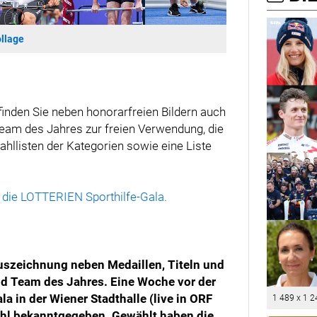
llage
nden Sie neben honorarfreien Bildern auch
 Team des Jahres zur freien Verwendung, die
hllisten der Kategorien sowie eine Liste
 die LOTTERIEN Sporthilfe-Gala.
Auszeichnung neben Medaillen, Titeln und
 und Team des Jahres. Eine Woche vor der
 in der Wiener Stadthalle (live in ORF
1 489 x 1 2
Wahl bekanntgegeben. Gewählt haben die